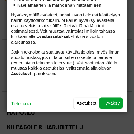
Kävijämäärien ja mainonnan mittaaminen
Hyväksymällä evästeet, annat luvan tietojesi käsittelyyn
LUO AIHE
näihin käyttötarkoituksiin. Mikäli et hyväksy evästeitä,
osa palveluista tai sisällöistä ei välttämättä toimi
optimaalisesti. Voit muuttaa valintojasi milloin tahansa
SÄÄNNÖT
klikkaamalla
-linkkiä sivuston
Evästeasetukset
alareunassa.
OHJEET
Jotkin teknologiat saattavat käyttää tietojasi myös ilman
suostumustasi, jos niillä on siihen oikeutettu peruste
UUSIMMAT VIESTIKETJUT
(esim. sivun tekninen toimivuus). Voit vastustaa tätä tai
muuttaa kaikkia asetuksiasi valitsemalla alla olevan
-painikkeen.
Asetukset
YLEISTÄ
VÄLINEET
Asetukset
Hyväksy
Tietosuoja
MATKAILU
KILPAGOLF & HARJOITTELU