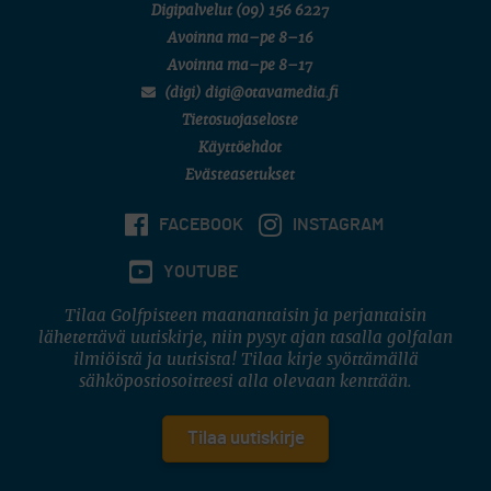
Digipalvelut
(09) 156 6227
Avoinna ma–pe 8–16
Avoinna ma–pe 8–17
(digi) digi@otavamedia.fi
Tietosuojaseloste
Käyttöehdot
Evästeasetukset
FACEBOOK
INSTAGRAM
YOUTUBE
Tilaa Golfpisteen maanantaisin ja perjantaisin
lähetettävä uutiskirje, niin pysyt ajan tasalla golfalan
ilmiöistä ja uutisista! Tilaa kirje syöttämällä
sähköpostiosoitteesi alla olevaan kenttään.
Tilaa uutiskirje