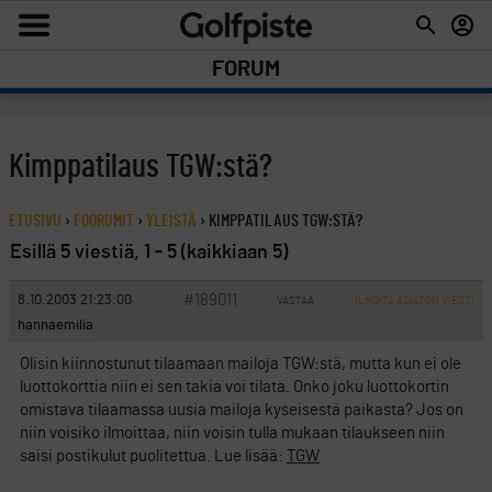
FORUM
Kimppatilaus TGW:stä?
ETUSIVU
›
FOORUMIT
›
YLEISTÄ
›
KIMPPATILAUS TGW:STÄ?
Esillä 5 viestiä, 1 - 5 (kaikkiaan 5)
#189011
8.10.2003 21:23:00
VASTAA
ILMOITA ASIATON VIESTI
hannaemilia
Olisin kiinnostunut tilaamaan mailoja TGW:stä, mutta kun ei ole
luottokorttia niin ei sen takia voi tilata. Onko joku luottokortin
omistava tilaamassa uusia mailoja kyseisestä paikasta? Jos on
niin voisiko ilmoittaa, niin voisin tulla mukaan tilaukseen niin
saisi postikulut puolitettua. Lue lisää:
TGW