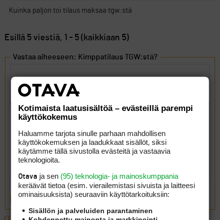
Kuinka paljon toi tilaus maksaa tgw:stä
Esillä 5 viestiä, 1 - 5 (kaikkiaan 5)
Vastaa aiheeseen: Kimppatilaus TGW:stä?
Kotimaista laatusisältöä – evästeillä parempi
käyttökokemus
Haluamme tarjota sinulle parhaan mahdollisen
käyttökokemuksen ja laadukkaat sisällöt, siksi
käytämme tällä sivustolla evästeitä ja vastaavia
teknologioita.
ja sen
(95) teknologia- ja mainoskumppania
Otava
keräävät tietoa (esim. vierailemis­tasi sivuista ja laitteesi
ominaisuuk­sista) seuraaviin käyttötarkoituksiin:
LÄHETÄ
Sisällön ja palveluiden parantaminen
ETUSIVU
›
FOORUMIT
›
YLEISTÄ
›
KIMPPATILAUS TGW:STÄ?
Kohdennettu mainonta ja markkinointi