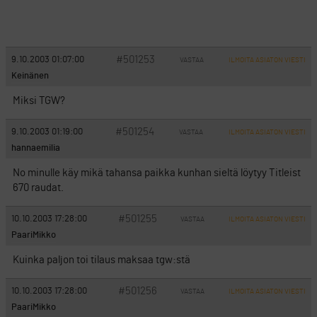
#501253
9.10.2003 01:07:00
VASTAA
ILMOITA ASIATON VIESTI
Keinänen
Miksi TGW?
#501254
9.10.2003 01:19:00
VASTAA
ILMOITA ASIATON VIESTI
hannaemilia
No minulle käy mikä tahansa paikka kunhan sieltä löytyy Titleist
670 raudat.
#501255
10.10.2003 17:28:00
VASTAA
ILMOITA ASIATON VIESTI
PaariMikko
Kuinka paljon toi tilaus maksaa tgw:stä
#501256
10.10.2003 17:28:00
VASTAA
ILMOITA ASIATON VIESTI
PaariMikko