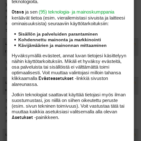
teknologioita.
yksi niistä sattui olemaan golfkenttä ja oikeuskansleri totesi,
että golfkentän tukeminen yhteiskunnan varoilla ei ole rikos
ja sen
(95) teknologia- ja mainoskumppania
Otava
mutta moraalisesti tuomittavaa, kunnalliset päättäjät eivät tule
keräävät tietoa (esim. vierailemis­tasi sivuista ja laitteesi
ominaisuuk­sista) seuraaviin käyttötarkoituksiin:
koskemaan minkään golfkentän ´minkäänlaiseen
tukihakemukseen kepilläkään.
Sisällön ja palveluiden parantaminen
Kohdennettu mainonta ja markkinointi
#519833
4.11.2002 11:30:00
Kävijämäärien ja mainonnan mittaaminen
VASTAA
ILMOITA ASIATON VIESTI
rroosaanniina
Hyväksymällä evästeet, annat luvan tietojesi käsittelyyn
näihin käyttötarkoituksiin. Mikäli et hyväksy evästeitä,
Vai oliko moraalisesti arvellutavaa, että ministeri sattui
osa palveluista tai sisällöistä ei välttämättä toimi
lähipiireineen olemaan omistajana tuettavalla kentällä?
optimaalisesti. Voit muuttaa valintojasi milloin tahansa
klikkaamalla
-linkkiä sivuston
Evästeasetukset
#519834
4.11.2002 11:41:00
alareunassa.
VASTAA
ILMOITA ASIATON VIESTI
vieraspelaaja
Jotkin teknologiat saattavat käyttää tietojasi myös ilman
suostumustasi, jos niillä on siihen oikeutettu peruste
Mikäli itseä ja/tai lähipiiriä olisi suosittu, ministeri olisi joutunut
(esim. sivun tekninen toimivuus). Voit vastustaa tätä tai
syytteeseen, tässä tapauksessa vain heristeltiin sormea ja
muuttaa kaikkia asetuksiasi valitsemalla alla olevan
huomautettiin golfin tukemisen yhteiskunnallisesta
-painikkeen.
Asetukset
moitittavuudesta yleensä.
#519835
4.11.2002 11:46:00
VASTAA
ILMOITA ASIATON VIESTI