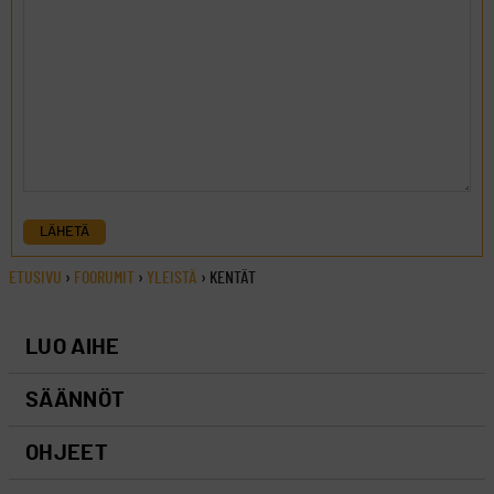
LÄHETÄ
ETUSIVU
›
FOORUMIT
›
YLEISTÄ
›
KENTÄT
LUO AIHE
SÄÄNNÖT
OHJEET