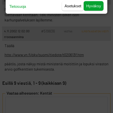
rroosaanniina
Asetukset
Hyväksy
Tietosuoja
Niin tai näin, kyllä varmaan asiaan vaikutti tuo ministerin suhde
tuettavaan kenttään. Teki ministeri oiken ison
karhunpalveluksen lajillemme.
#519836
4.11.2002 12:02:00
VASTAA
ILMOITA ASIATON VIESTI
rroosaanniina
Täällä
http://www.vn.fi/okv/suomi/tiedote/t020613f.htm
päätös, josta näkyy mistä ministeriä moitittiin ja lopuksi viraston
arvio golfkenttien tukemisesta.
Esillä 9 viestiä, 1 - 9 (kaikkiaan 9)
Vastaa aiheeseen: Kentät