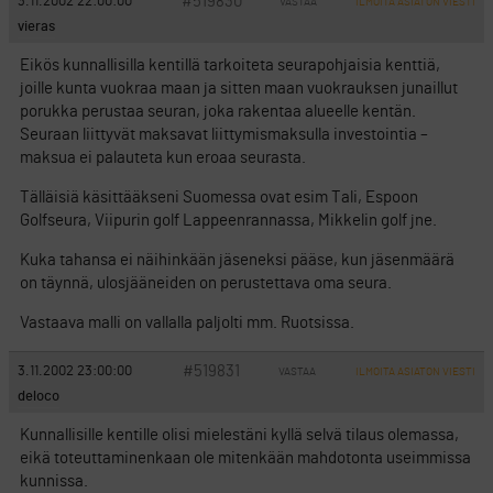
#519830
3.11.2002 22:00:00
VASTAA
ILMOITA ASIATON VIESTI
vieras
Eikös kunnallisilla kentillä tarkoiteta seurapohjaisia kenttiä,
joille kunta vuokraa maan ja sitten maan vuokrauksen junaillut
porukka perustaa seuran, joka rakentaa alueelle kentän.
Seuraan liittyvät maksavat liittymismaksulla investointia –
maksua ei palauteta kun eroaa seurasta.
Tälläisiä käsittääkseni Suomessa ovat esim Tali, Espoon
Golfseura, Viipurin golf Lappeenrannassa, Mikkelin golf jne.
Kuka tahansa ei näihinkään jäseneksi pääse, kun jäsenmäärä
on täynnä, ulosjääneiden on perustettava oma seura.
Vastaava malli on vallalla paljolti mm. Ruotsissa.
#519831
3.11.2002 23:00:00
VASTAA
ILMOITA ASIATON VIESTI
deloco
Kunnallisille kentille olisi mielestäni kyllä selvä tilaus olemassa,
eikä toteuttaminenkaan ole mitenkään mahdotonta useimmissa
kunnissa.