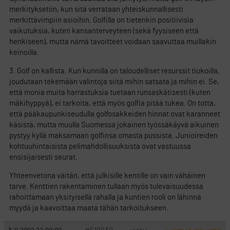
merkityksetön, kun sitä verrataan yhteiskunnallisesti
merkittävimpiin asioihin. Golfilla on tietenkin positiivisia
vaikutuksia, kuten kansanterveyteen (sekä fyysiseen että
henkiseen), mutta nämä tavoitteet voidaan saavuttaa muillakin
keinoilla.
3. Golf on kallista. Kun kunnilla on taloudelliset resurssit tiukoilla,
joudutaan tekemään valintoja siitä mihin satsata ja mihin ei. Se,
että monia muita harrastuksia tuetaan runsaskätisesti (kuten
mäkihyppyä), ei tarkoita, että myös golfia pitää tukea. On totta,
että pääkaupunkiseudulla golfosakkeiden hinnat ovat karanneet
käsistä, mutta muulla Suomessa jokainen työssäkäyvä aikuinen
pystyy kyllä maksamaan golfinsa omasta pussista. Junioireiden
kohtuuhintaisista pelimahdollisuuksista ovat vastuussa
ensisijaisesti seurat.
Yhteenvetona väitän, että julkisille kentille on vain vähäinen
tarve. Kenttien rakentaminen tullaan myös tulevaisuudessa
rahoittamaan yksityisellä rahalla ja kuntien rooli on lähinnä
myydä ja kaavoittaa maata tähän tarkoitukseen.