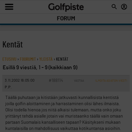
FORUM
Kentät
ETUSIVU
›
FOORUMIT
›
YLEISTÄ
›
KENTÄT
Esillä 9 viestiä, 1 - 9 (kaikkiaan 9)
#188114
3.11.2002 16:05:00
VASTAA
ILMOITA ASIATON VIESTI
P.P.
Täällä puhutaan ja kitistään jatkuvasti kunnallisista kentistä
joilla golfin aloittaminen ja harrastaminen olisi lähes ilmaista.
Olisi todella hienoa jos niitä alkaisi tulemaan, mutta onko joku
yrittänyt tehdä asialle jotain vai muristaanko täällä vain omaan
partaan Suomalais kansalliseen tapaan? Käsitykseni mukaan
kuntalaisilla on mahdollisuus vaikuttaa kotikuntansa asioihin.