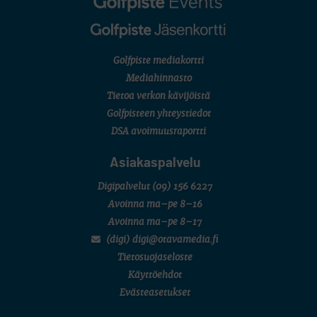
Golfpiste mediakortti
Mediahinnasto
Tietoa verkon kävijöistä
Golfpisteen yhteystiedot
DSA avoimuusraportti
Asiakaspalvelu
Digipalvelut
(09) 156 6227
Avoinna ma–pe 8–16
Avoinna ma–pe 8–17
(digi) digi@otavamedia.fi
Tietosuojaseloste
Käyttöehdot
Evästeasetukset