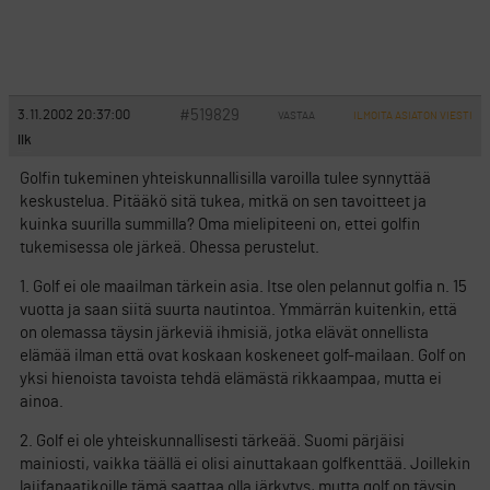
#519829
3.11.2002 20:37:00
VASTAA
ILMOITA ASIATON VIESTI
llk
Golfin tukeminen yhteiskunnallisilla varoilla tulee synnyttää
keskustelua. Pitääkö sitä tukea, mitkä on sen tavoitteet ja
kuinka suurilla summilla? Oma mielipiteeni on, ettei golfin
tukemisessa ole järkeä. Ohessa perustelut.
1. Golf ei ole maailman tärkein asia. Itse olen pelannut golfia n. 15
vuotta ja saan siitä suurta nautintoa. Ymmärrän kuitenkin, että
on olemassa täysin järkeviä ihmisiä, jotka elävät onnellista
elämää ilman että ovat koskaan koskeneet golf-mailaan. Golf on
yksi hienoista tavoista tehdä elämästä rikkaampaa, mutta ei
ainoa.
2. Golf ei ole yhteiskunnallisesti tärkeää. Suomi pärjäisi
mainiosti, vaikka täällä ei olisi ainuttakaan golfkenttää. Joillekin
lajifanaatikoille tämä saattaa olla järkytys, mutta golf on täysin