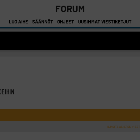
FORUM
LUO AIHE
SÄÄNNÖT
OHJEET
UUSIMMAT VIESTIKETJUT
n
DEIHIN
ILMOITA ASIATON VIEST