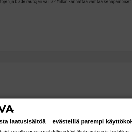
jen ja blade rautojen välillä? Millon kannattaa vaihtaa kehäpainoiset
sta laatusisältöä – evästeillä parempi käyttök
rjota sinulle parhaan mahdollisen käyttökokemuksen ja laadukkaat s