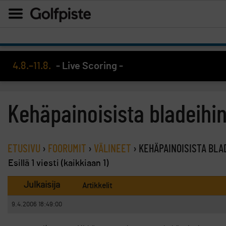
4.8.–11.8.
- Live Scoring -
Kehäpainoisista bladeihi
ETUSIVU
›
FOORUMIT
›
VÄLINEET
›
KEHÄPAINOISISTA BLA
Esillä 1 viesti (kaikkiaan 1)
Julkaisija
Artikkelit
9.4.2006 18:49:00