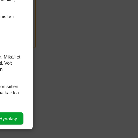
mis­tasi
LÄHETÄ
. Mikäli et
i. Voit
on
 on siihen
aa kaikkia
Hyväksy