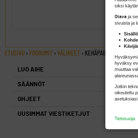
siksi käytäm
ja s
Otava
sivuista ja 
Sisäll
Kohden
Kävijä
ETUSIVU
›
FOORUMIT
›
VÄLINEET
›
KEHÄPAINOISISTA BLA
Hyväksymällä
hyväksy eväs
muuttaa val
LUO AIHE
alareunass
SÄÄNNÖT
Jotkin tekno
oikeutettu 
asetuksiasi
OHJEET
UUSIMMAT VIESTIKETJUT
Tietosuoja