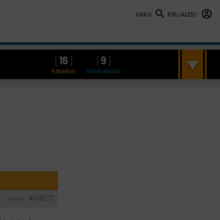
HAKU
KIRJAUDU
[
16
]
[
9
]
Kilpailua
Suomalaista
#416577
VASTAA
I