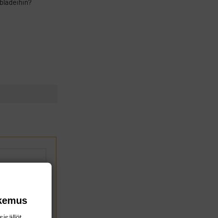
 bladeihin?
okemus
isällöt,