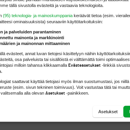
me tällä sivustolla evästeitä ja vastaavia teknologioita.
en
(95) teknologia- ja mainoskumppania
keräävät tietoa (esim. vieraile
laitteesi ominaisuuk­sista) seuraaviin käyttötarkoituksiin:
ön ja palveluiden parantaminen
nettu mainonta ja markkinointi
määrien ja mainonnan mittaaminen
DEIHIN
 evästeet, annat luvan tietojesi käsittelyyn näihin käyttötarkoituksiin
teitä, osa palveluista tai sisällöistä ei välttämättä toimi optimaalisest
intojasi milloin tahansa klikkaamalla
-linkkiä sivust
Evästeasetukset
a.
logiat saattavat käyttää tietojasi myös ilman suostumustasi, jos niillä
peruste (esim. sivun tekninen toimivuus). Voit vastustaa tätä tai muutt
 valitsemalla alla olevan
-painikkeen.
Asetukset
Asetukset