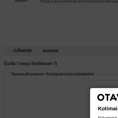
nenotho
Mitkä ovat suurimmat erot kehäpainoisten rauto
Julkaisija
Artikkelit
Esillä 1 viesti (kaikkiaan 1)
Vastaa aiheeseen: Kehäpainoisista bladeihin
Kotimai
Haluamme ta