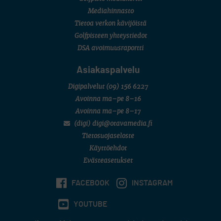
Mediahinnasto
Tietoa verkon kävijöistä
Golfpisteen yhteystiedot
DSA avoimuusraportti
Asiakaspalvelu
Digipalvelut
(09) 156 6227
Avoinna ma–pe 8–16
Avoinna ma–pe 8–17
(digi) digi@otavamedia.fi
Tietosuojaseloste
Käyttöehdot
Evästeasetukset
FACEBOOK
INSTAGRAM
YOUTUBE