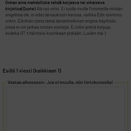
Onhan aina mahdollista tehdä korjaava tai oikaiseva
kirjoitus(Quote)
Älä nyt viitsi. Ei tuolla muilla Forumeilla mitään
ongelmia ole, ei edes lainauksien kanssa, vaikka Edit-toiminto
onkin. Eiköhän oteta tämä tämänhetkinen engine käyttöön,
jossa ei voi jatkaa toisten viestejä. Ei tulisi pitkiä ketjuja,
eivätkä OT:t häiritsisi kovinkaan pitkään. Luulen mä:)
Esillä 1 viesti (kaikkiaan 1)
Vastaa aiheeseen: Jos ei muulla, niin tietokoneella!