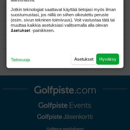
YLEISTÄ
Jotkin teknologiat saattavat käyttää tietojasi myös ilman
VÄLINEET
suostumustasi, jos niillä on siihen oikeutettu peruste
(esim. sivun tekninen toimivuus). Voit vastustaa tätä tai
muuttaa kaikkia asetuksiasi valitsemalla alla olevan
MATKAILU
-painikkeen.
Asetukset
KILPAGOLF & HARJOITTELU
SÄÄNNÖT
Asetukset
Hyväksy
Tietosuoja
Golfpiste mediakortti