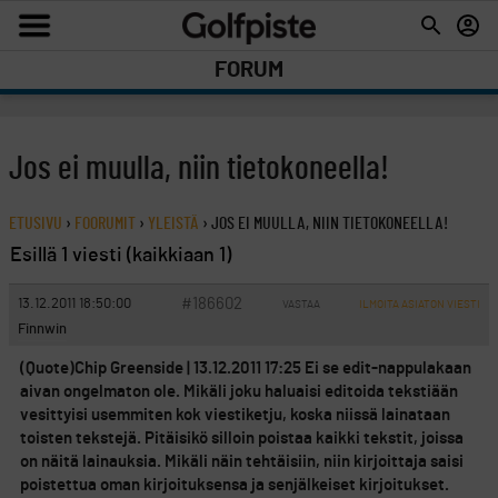
FORUM
Jos ei muulla, niin tietokoneella!
ETUSIVU
›
FOORUMIT
›
YLEISTÄ
›
JOS EI MUULLA, NIIN TIETOKONEELLA!
Esillä 1 viesti (kaikkiaan 1)
#186602
13.12.2011 18:50:00
VASTAA
ILMOITA ASIATON VIESTI
Finnwin
(Quote)Chip Greenside | 13.12.2011 17:25 Ei se edit-nappulakaan
aivan ongelmaton ole. Mikäli joku haluaisi editoida tekstiään
vesittyisi usemmiten kok viestiketju, koska niissä lainataan
toisten tekstejä. Pitäisikö silloin poistaa kaikki tekstit, joissa
on näitä lainauksia. Mikäli näin tehtäisiin, niin kirjoittaja saisi
poistettua oman kirjoituksensa ja senjälkeiset kirjoitukset.