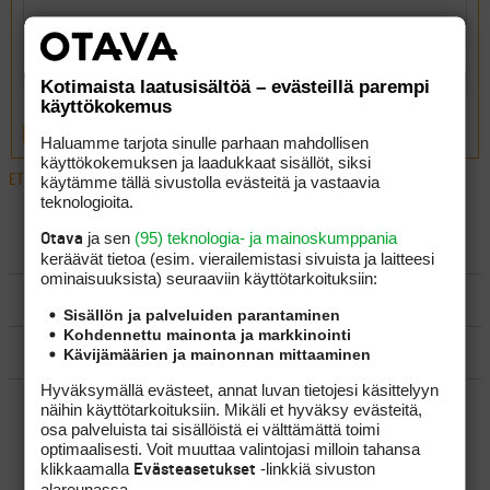
Kotimaista laatusisältöä – evästeillä parempi
käyttökokemus
LÄHETÄ
Haluamme tarjota sinulle parhaan mahdollisen
käyttökokemuksen ja laadukkaat sisällöt, siksi
ETUSIVU
›
FOORUMIT
›
YLEISTÄ
›
JOS EI MUULLA, NIIN TIETOKONEELLA!
käytämme tällä sivustolla evästeitä ja vastaavia
teknologioita.
ja sen
(95) teknologia- ja mainoskumppania
Otava
LUO AIHE
keräävät tietoa (esim. vierailemis­tasi sivuista ja laitteesi
ominaisuuk­sista) seuraaviin käyttötarkoituksiin:
SÄÄNNÖT
Sisällön ja palveluiden parantaminen
Kohdennettu mainonta ja markkinointi
OHJEET
Kävijämäärien ja mainonnan mittaaminen
Hyväksymällä evästeet, annat luvan tietojesi käsittelyyn
UUSIMMAT VIESTIKETJUT
näihin käyttötarkoituksiin. Mikäli et hyväksy evästeitä,
osa palveluista tai sisällöistä ei välttämättä toimi
optimaalisesti. Voit muuttaa valintojasi milloin tahansa
klikkaamalla
-linkkiä sivuston
Evästeasetukset
alareunassa.