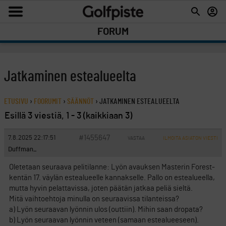
FORUM
Jatkaminen estealueelta
ETUSIVU
›
FOORUMIT
›
SÄÄNNÖT
›
JATKAMINEN ESTEALUEELTA
Esillä 3 viestiä, 1 - 3 (kaikkiaan 3)
#1455647
7.8.2025 22:17:51
VASTAA
ILMOITA ASIATON VIESTI
Duffman_
Oletetaan seuraava pelitilanne: Lyön avauksen Masterin Forest-
kentän 17. väylän estealueelle kannakselle. Pallo on estealueella,
mutta hyvin pelattavissa, joten päätän jatkaa peliä sieltä.
Mitä vaihtoehtoja minulla on seuraavissa tilanteissa?
a) Lyön seuraavan lyönnin ulos (outtiin). Mihin saan dropata?
b) Lyön seuraavan lyönnin veteen (samaan estealueeseen).