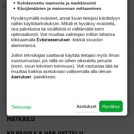
Kohdennettu mainonta ja markkinointi
ETUSIVU
›
FOORUMIT
›
SÄÄNNÖT
›
JATKAMINEN ESTEALUEELTA
Kävijämäärien ja mainonnan mittaaminen
Hyväksymällä evästeet, annat luvan tietojesi käsittelyyn
näihin käyttötarkoituksiin. Mikäli et hyväksy evästeitä,
LUO AIHE
osa palveluista tai sisällöistä ei välttämättä toimi
optimaalisesti. Voit muuttaa valintojasi milloin tahansa
SÄÄNNÖT
klikkaamalla
-linkkiä sivuston
Evästeasetukset
alareunassa.
OHJEET
Jotkin teknologiat saattavat käyttää tietojasi myös ilman
suostumustasi, jos niillä on siihen oikeutettu peruste
(esim. sivun tekninen toimivuus). Voit vastustaa tätä tai
UUSIMMAT VIESTIKETJUT
muuttaa kaikkia asetuksiasi valitsemalla alla olevan
-painikkeen.
Asetukset
YLEISTÄ
VÄLINEET
Asetukset
Hyväksy
Tietosuoja
MATKAILU
KILPAGOLF & HARJOITTELU