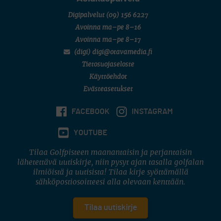
Digipalvelut
(09) 156 6227
Avoinna ma–pe 8–16
Avoinna ma–pe 8–17
(digi) digi@otavamedia.fi
Tietosuojaseloste
Käyttöehdot
Evästeasetukset
FACEBOOK
INSTAGRAM
YOUTUBE
Tilaa Golfpisteen maanantaisin ja perjantaisin
lähetettävä uutiskirje, niin pysyt ajan tasalla golfalan
ilmiöistä ja uutisista! Tilaa kirje syöttämällä
sähköpostiosoitteesi alla olevaan kenttään.
Tilaa uutiskirje