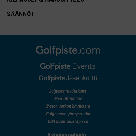
SÄÄNNÖT
Golfpiste mediakortti
Mediahinnasto
Tietoa verkon kävijöistä
Golfpisteen yhteystiedot
DSA avoimuusraportti
Asiakaspalvelu