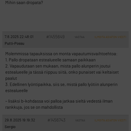
Mihin saan dropata?
#1455649
7.8.2025 22:48:01
VASTAA
ILMOITA ASIATON VIESTI
Putti-Possu
Molemmissa tapauksissa on monta vapautumisvaihtoehtoa:
1. Pallo dropataan estealueelle samaan paikkaan
2. Vapaudutaan sen mukaan, mista pallo alunperin joutui
estealueelle ja tässä riippuu siitä, onko punaiset vai keltaiset
paalut
3. Edellinen lyöntipaikka, siis se, mistä pallo lyötiin alunperin
estealueelle
– lisäksi b-kohdassa voi palloa jatkaa sieltä vedestä ilman
rankkuja, jos se on mahdollista
#1456743
29.8.2025 19:19:32
VASTAA
ILMOITA ASIATON VIESTI
Sergio