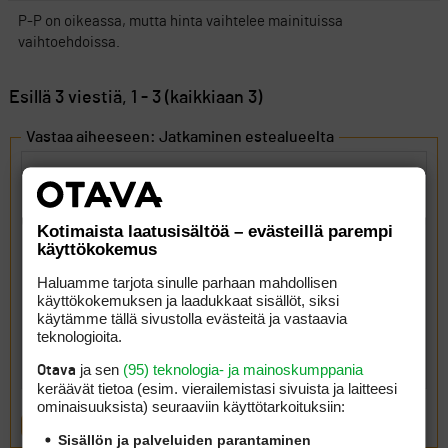
P-P on oikeassa, mutta hinta vaihtelee mainituissa
vaihtoehdoissa.
Esillä 3 viestiä, 1 - 3 (kaikkiaan 3)
Vastaa aiheeseen: Jatkaminen estealueelta
Kotimaista laatusisältöä – evästeillä parempi
käyttökokemus
Haluamme tarjota sinulle parhaan mahdollisen
käyttökokemuksen ja laadukkaat sisällöt, siksi
käytämme tällä sivustolla evästeitä ja vastaavia
teknologioita.
ja sen
(95) teknologia- ja mainoskumppania
Otava
keräävät tietoa (esim. vierailemis­tasi sivuista ja laitteesi
ominaisuuk­sista) seuraaviin käyttötarkoituksiin:
LÄHETÄ
Sisällön ja palveluiden parantaminen