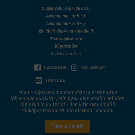
Digipalvelut
(09) 156 6227
Avoinna ma–pe 8–16
Avoinna ma–pe 8–17
(digi) digi@otavamedia.fi
Tietosuojaseloste
Käyttöehdot
Evästeasetukset
FACEBOOK
INSTAGRAM
YOUTUBE
Tilaa Golfpisteen maanantaisin ja perjantaisin
lähetettävä uutiskirje, niin pysyt ajan tasalla golfalan
ilmiöistä ja uutisista! Tilaa kirje syöttämällä
sähköpostiosoitteesi alla olevaan kenttään.
Tilaa uutiskirje