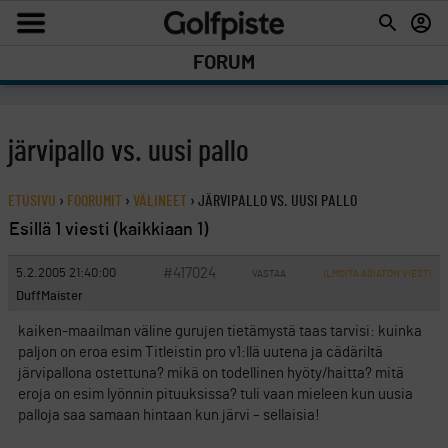
FORUM
järvipallo vs. uusi pallo
ETUSIVU
›
FOORUMIT
›
VÄLINEET
›
JÄRVIPALLO VS. UUSI PALLO
Esillä 1 viesti (kaikkiaan 1)
#417024
5.2.2005 21:40:00
VASTAA
ILMOITA ASIATON VIESTI
DuffMaister
kaiken-maailman väline gurujen tietämystä taas tarvisi: kuinka
paljon on eroa esim Titleistin pro v1:llä uutena ja cädäriltä
järvipallona ostettuna? mikä on todellinen hyöty/haitta? mitä
eroja on esim lyönnin pituuksissa? tuli vaan mieleen kun uusia
palloja saa samaan hintaan kun järvi – sellaisia!