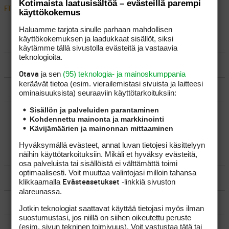
Kotimaista laatusisältöä – evästeillä parempi
ETUSIVU
›
FOORUMIT
›
VÄLINEET
›
JÄRVIPALLO VS. UUSI PALLO
käyttökokemus
Haluamme tarjota sinulle parhaan mahdollisen
käyttökokemuksen ja laadukkaat sisällöt, siksi
LUO AIHE
käytämme tällä sivustolla evästeitä ja vastaavia
teknologioita.
SÄÄNNÖT
ja sen
(95) teknologia- ja mainoskumppania
Otava
keräävät tietoa (esim. vierailemis­tasi sivuista ja laitteesi
OHJEET
ominaisuuk­sista) seuraaviin käyttötarkoituksiin:
Sisällön ja palveluiden parantaminen
UUSIMMAT VIESTIKETJUT
Kohdennettu mainonta ja markkinointi
Kävijämäärien ja mainonnan mittaaminen
Hyväksymällä evästeet, annat luvan tietojesi käsittelyyn
YLEISTÄ
näihin käyttötarkoituksiin. Mikäli et hyväksy evästeitä,
osa palveluista tai sisällöistä ei välttämättä toimi
optimaalisesti. Voit muuttaa valintojasi milloin tahansa
VÄLINEET
klikkaamalla
-linkkiä sivuston
Evästeasetukset
alareunassa.
MATKAILU
Jotkin teknologiat saattavat käyttää tietojasi myös ilman
suostumustasi, jos niillä on siihen oikeutettu peruste
(esim. sivun tekninen toimivuus). Voit vastustaa tätä tai
KILPAGOLF & HARJOITTELU