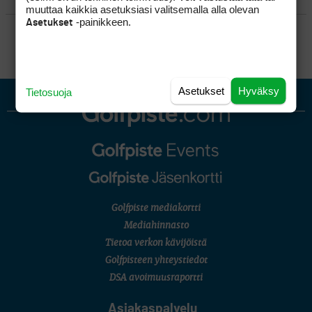
muuttaa kaikkia asetuksiasi valitsemalla alla olevan
-painikkeen.
Asetukset
SÄÄNNÖT
Asetukset
Hyväksy
Tietosuoja
Golfpiste mediakortti
Mediahinnasto
Tietoa verkon kävijöistä
Golfpisteen yhteystiedot
DSA avoimuusraportti
Asiakaspalvelu