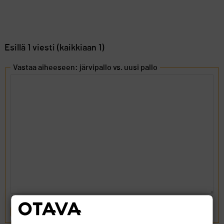
Esillä 1 viesti (kaikkiaan 1)
Vastaa aiheeseen: järvipallo vs. uusi pallo
LÄHETÄ