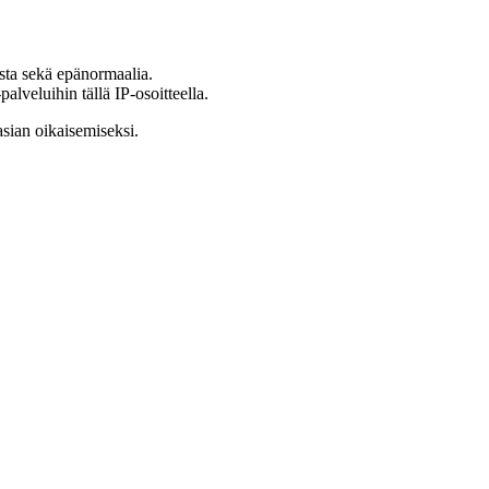
ista sekä epänormaalia.
lveluihin tällä IP-osoitteella.
asian oikaisemiseksi.