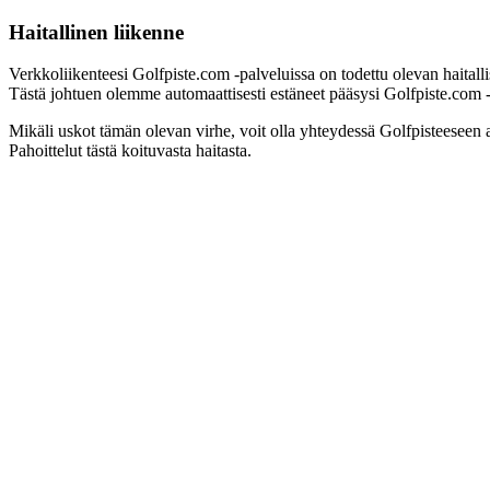
Haitallinen liikenne
Verkkoliikenteesi Golfpiste.com -palveluissa on todettu olevan haitall
Tästä johtuen olemme automaattisesti estäneet pääsysi Golfpiste.com -pa
Mikäli uskot tämän olevan virhe, voit olla yhteydessä Golfpisteeseen 
Pahoittelut tästä koituvasta haitasta.