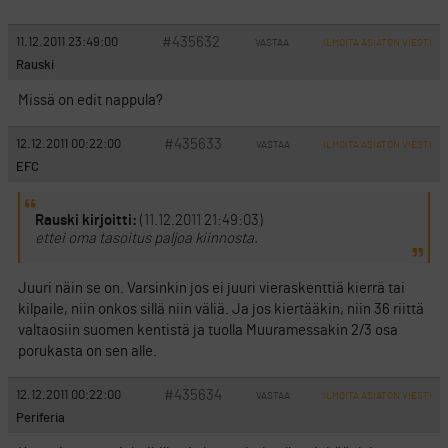
#435632
11.12.2011 23:49:00
VASTAA
ILMOITA ASIATON VIESTI
Rauski
Missä on edit nappula?
#435633
12.12.2011 00:22:00
VASTAA
ILMOITA ASIATON VIESTI
EFC
Rauski kirjoitti:
(11.12.2011 21:49:03)
ettei oma tasoitus paljoa kiinnosta.
Juuri näin se on. Varsinkin jos ei juuri vieraskenttiä kierrä tai
kilpaile, niin onkos sillä niin väliä. Ja jos kiertääkin, niin 36 riittä
valtaosiin suomen kentistä ja tuolla Muuramessakin 2/3 osa
porukasta on sen alle.
#435634
12.12.2011 00:22:00
VASTAA
ILMOITA ASIATON VIESTI
Periferia