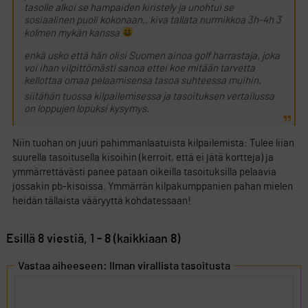
tasolle alkoi se hampaiden kiristely ja unohtui se
sosiaalinen puoli kokonaan.. kiva tallata nurmikkoa 3h-4h 3
kolmen mykän kanssa
enkä usko että hän olisi Suomen ainoa golf harrastaja, joka
voi ihan vilpittömästi sanoa ettei koe mitään tarvetta
kellottaa omaa pelaamisensa tasoa suhteessa muihin.
siitähän tuossa kilpailemisessa ja tasoituksen vertailussa
on loppujen lopuksi kysymys.
Niin tuohan on juuri pahimmanlaatuista kilpailemista: Tulee liian
suurella tasoitusella kisoihin (kerroit, että ei jätä kortteja) ja
ymmärrettävästi panee pataan oikeilla tasoituksilla pelaavia
jossakin pb-kisoissa. Ymmärrän kilpakumppanien pahan mielen
heidän tällaista vääryyttä kohdatessaan!
Esillä 8 viestiä, 1 - 8 (kaikkiaan 8)
Vastaa aiheeseen: Ilman virallista tasoitusta