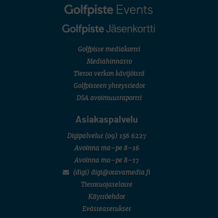
Golfpiste mediakortti
Mediahinnasto
Tietoa verkon kävijöistä
Golfpisteen yhteystiedot
DSA avoimuusraportti
Asiakaspalvelu
Digipalvelut
(09) 156 6227
Avoinna ma–pe 8–16
Avoinna ma–pe 8–17
(digi) digi@otavamedia.fi
Tietosuojaseloste
Käyttöehdot
Evästeasetukset