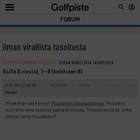
FORUM
Ilman virallista tasoitusta
ETUSIVU
›
FOORUMIT
›
YLEISTÄ
›
ILMAN VIRALLISTA TASOITUSTA
Esillä 8 viestiä, 1 - 8 (kaikkiaan 8)
#186610
11.12.2011 21:49:00
VASTAA
ILMOITA ASIATON VIESTI
Rauski
Mitäköhän tää kertoo?
Muuramen tasoitustilastot
. Muutakin
kuin ettei oma tasoitus paljoa kiinnosta. Tietsysi myös se, onko
tilanne sama muuallakin?