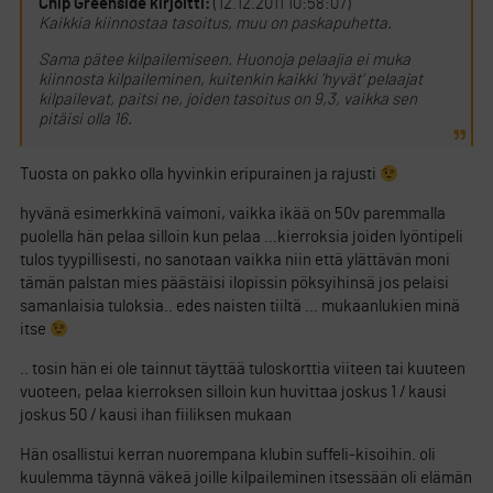
Chip Greenside kirjoitti:
(12.12.2011 10:58:07)
Kaikkia kiinnostaa tasoitus, muu on paskapuhetta.
Sama pätee kilpailemiseen. Huonoja pelaajia ei muka
kiinnosta kilpaileminen, kuitenkin kaikki ’hyvät’ pelaajat
kilpailevat, paitsi ne, joiden tasoitus on 9,3, vaikka sen
pitäisi olla 16.
Tuosta on pakko olla hyvinkin eripurainen ja rajusti
hyvänä esimerkkinä vaimoni, vaikka ikää on 50v paremmalla
puolella hän pelaa silloin kun pelaa …kierroksia joiden lyöntipeli
tulos tyypillisesti, no sanotaan vaikka niin että ylättävän moni
tämän palstan mies päästäisi ilopissin pöksyihinsä jos pelaisi
samanlaisia tuloksia.. edes naisten tiiltä … mukaanlukien minä
itse
.. tosin hän ei ole tainnut täyttää tuloskorttia viiteen tai kuuteen
vuoteen, pelaa kierroksen silloin kun huvittaa joskus 1 / kausi
joskus 50 / kausi ihan fiiliksen mukaan
Hän osallistui kerran nuorempana klubin suffeli-kisoihin. oli
kuulemma täynnä väkeä joille kilpaileminen itsessään oli elämän