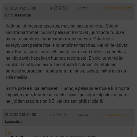
#435636
12.12.2011 12:58:00
VASTAA
ILMOITA ASIATON VIESTI
Chip Greenside
Kaikkia kiinnostaa tasoitus, muu on paskapuhetta. Oikein
käsittämättömän huonot pelaajat kertovat juuri tuota tuubaa
muka tasoituksen kiinnostamattomuudesta. Mikäli olisi
edellytykset pelata itselle kunnollinen tasoitus, kaikki tekisivät
niin. Kun tasoitus on yli 36, niin tasoituksen tullessa puheeksi,
he näyttävät häpeävän huonoa tasoitusta. En ole kenenkään
kuullut ilmoittavan esim. tasoitusta 52, ilman ilmoituksen
perässä seuraavaa litaniaa siitä tai niistä syista, miksi asia on
sillä mallilla.
Sama pätee kilpailemiseen. Huonoja pelaajia ei muka kiinnosta
kilpaileminen, kuitenkin kaikki ’hyvät’ pelaajat kilpailevat, paitsi
ne, joiden tasoitus on 9,3, vaikka sen pitäisi olla 16.
#435637
12.12.2011 13:39:00
VASTAA
ILMOITA ASIATON VIESTI
kasosakas