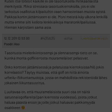
Kuten itse totesit kaikille ei ole tasoituksella minkäänlaista
merkitystä. Miksi stressata tasoituskierroksilla, jos ei ole
tarkoitus osallistua kilpailuihin vaan harrastetaan muista syistä.
Pakkoa kortin jättämiseen ei ole. Moni meistä käy ulkona lenkillä
mutta emme silti kellota lenkkiaikoja maratonkilpailuissa.
Hieman kärjistäen sama asia.
#435635
12.12.2011 12:53:00
VASTAA
ILMOITA ASIATON VIESTI
Poodri Hoo
Tasoitusta mielenkiintoisempi ja olennaisempi tieto on se,
kuinka monta golfkierrosta muuramelaiset pelasivat.
Onko korttien jättämisessä ja pelatuissa kierroksissa/hlö jokin
korrelaatio? Täytyy muistaa, että golf on niitä ainoita
urheilu-/liikuntamuotoja, jossa on mahdollista rekisteröidä lähes
jokainen liikuntasuoritus.
Luultavaa on, että muuramelaisista suuri osa on näitä
satunnaisgolfareita (pari kierrosta vuodessa), joista jotkut
haluaa päästä eroon ja joille jotkut haluavat pakkomyydä
osakkeen