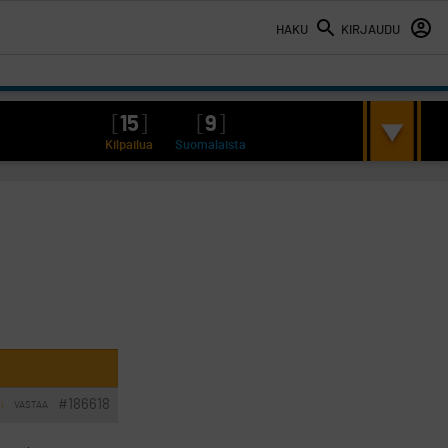
HAKU
KIRJAUDU
[
15
]
[
9
]
Kilpailua
Suomalaista
#186618
VASTAA
I