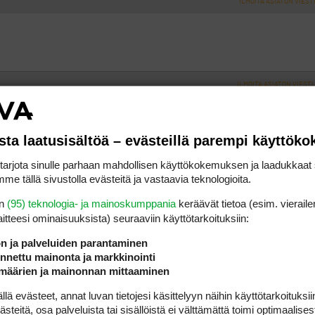
ILMOITA ASIATON VIEST
ILMOITA ASIATON VIESTI
aan käydä.
sta laatusisältöä – evästeillä parempi käyttök
rjota sinulle parhaan mahdollisen käyttökokemuksen ja laadukkaat s
me tällä sivustolla evästeitä ja vastaavia teknologioita.
en
(95) teknologia- ja mainoskumppania
keräävät tietoa (esim. vieraile
laitteesi ominaisuuk­sista) seuraaviin käyttötarkoituksiin:
ön ja palveluiden parantaminen
nettu mainonta ja markkinointi
määrien ja mainonnan mittaaminen
 evästeet, annat luvan tietojesi käsittelyyn näihin käyttötarkoituksiin
teitä, osa palveluista tai sisällöistä ei välttämättä toimi optimaalisest