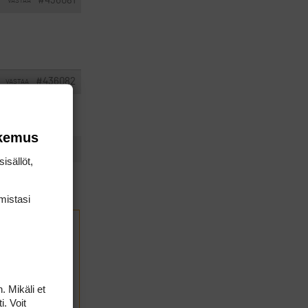
#436081
VASTAA
I
#436082
VASTAA
okemus
isällöt,
mis­tasi
. Mikäli et
i. Voit