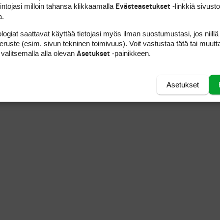
intojasi milloin tahansa klikkaamalla
-linkkiä sivust
Evästeasetukset
a.
logiat saattavat käyttää tietojasi myös ilman suostumustasi, jos niillä
peruste (esim. sivun tekninen toimivuus). Voit vastustaa tätä tai muutt
 valitsemalla alla olevan
-painikkeen.
Asetukset
Asetukset
YVÄSKYLÄÄÄN