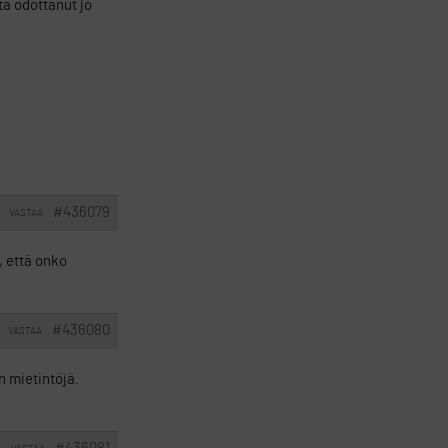
sta odottanut jo
#436079
VASTAA
 että onko
#436080
VASTAA
n mietintöjä.