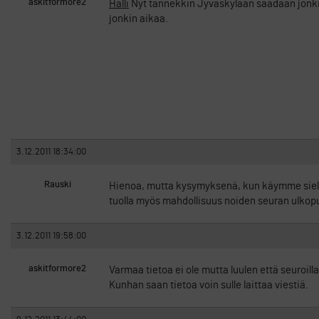
askitformore2
Halli
Nyt tännekkin Jyväskylään saadaan jonkinlai
jonkin aikaa.
3.12.2011 18:34:00
Rauski
Hienoa, mutta kysymyksenä, kun käymme siell
tuolla myös mahdollisuus noiden seuran ulkop
3.12.2011 19:58:00
askitformore2
Varmaa tietoa ei ole mutta luulen että seuroill
Kunhan saan tietoa voin sulle laittaa viestiä.