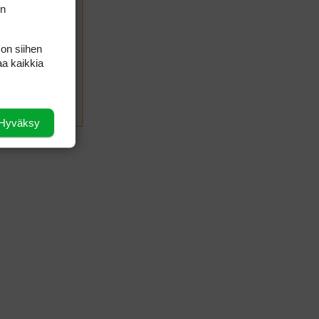
on
 on siihen
aa kaikkia
LÄHETÄ
Hyväksy