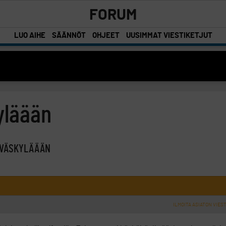
FORUM
LUO AIHE
SÄÄNNÖT
OHJEET
UUSIMMAT VIESTIKETJUT
yläään
YVÄSKYLÄÄÄN
ILMOITA ASIATON VIEST