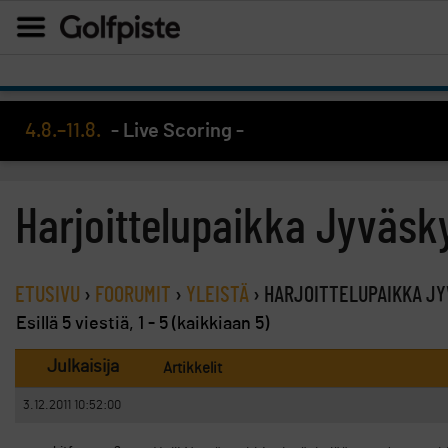
4.8.–11.8.
- Live Scoring -
Harjoittelupaikka Jyväsk
ETUSIVU
›
FOORUMIT
›
YLEISTÄ
›
HARJOITTELUPAIKKA J
Esillä 5 viestiä, 1 - 5 (kaikkiaan 5)
Julkaisija
Artikkelit
3.12.2011 10:52:00