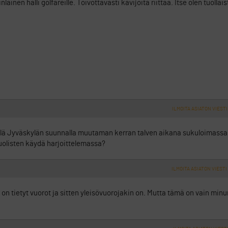
nen halli golfareille. Toivottavasti kävijöitä riittää. Itse olen tuollai
ILMOITA ASIATON VIESTI
ä Jyväskylän suunnalla muutaman kerran talven aikana sukuloimassa,
uolisten käydä harjoittelemassa?
ILMOITA ASIATON VIESTI
a on tietyt vuorot ja sitten yleisövuorojakin on. Mutta tämä on vain minu