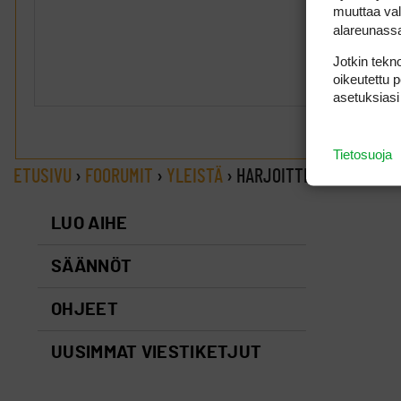
muuttaa val
alareunass
Jotkin tekno
oikeutettu 
asetuksiasi
Tietosuoja
ETUSIVU
›
FOORUMIT
›
YLEISTÄ
›
HARJOITTELUPAIKKA J
LUO AIHE
SÄÄNNÖT
OHJEET
UUSIMMAT VIESTIKETJUT