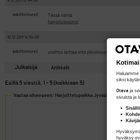
9.12.2011 13:44:00
askitformore2
Tässä nämä.
harjoitusvuorot
10.12.2011 14:54:00
askitformore2
unohtui laittaa että yleisövuorolla saa kuka v
Kotimai
Julkaisija
Artikkelit
Haluamme ta
siksi käytäm
Esillä 5 viestiä, 1 - 5 (kaikkiaan 5)
ja s
Otava
Vastaa aiheeseen: Harjoittelupaikka Jyväskyläään
sivuista ja 
Sisäll
Kohden
Kävijä
Hyväksymällä
hyväksy eväs