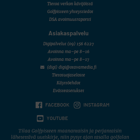
Tietoa verkon kävijöistä
Golfpisteen yhteystiedot
DSA avoimuusraportti
Asiakaspalvelu
Digipalvelut
(09) 156 6227
Avoinna ma–pe 8–16
Avoinna ma–pe 8–17
(digi) digi@otavamedia.fi
Tietosuojaseloste
Käyttöehdot
Evästeasetukset
FACEBOOK
INSTAGRAM
YOUTUBE
Tilaa Golfpisteen maanantaisin ja perjantaisin
lähetettävä uutiskirje, niin pysyt ajan tasalla golfalan