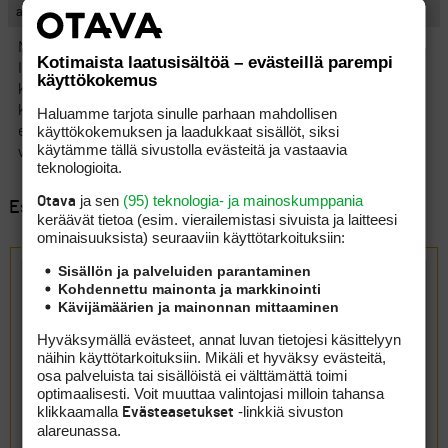
ahvena
No, se kenttä on muutenkin ihan ….
Kotimaista laatusisältöä – evästeillä parempi
Ilmeisesti ahneus iskenyt, kun kenttää rakennettiin – siellä oli
käyttökokemus
komea männikkö, johon olisi saanut Vierumäen tyyliin hienon
kentän. Nyt se on vain laakee aakee, jossa golfareita vaeltaa
Haluamme tarjota sinulle parhaan mahdollisen
käyttökokemuksen ja laadukkaat sisällöt, siksi
edestakaisin vierekkäin sijoitetuilla väylillä väistellen toistensa
käytämme tällä sivustolla evästeitä ja vastaavia
vastaantulevia palloja, sillä mitään ei ole väylien välissä!!!
teknologioita.
ja sen
(95) teknologia- ja mainoskumppania
Otava
Esillä 6 viestiä, 1 - 6 (kaikkiaan 6)
keräävät tietoa (esim. vierailemis­tasi sivuista ja laitteesi
ominaisuuk­sista) seuraaviin käyttötarkoituksiin:
Vastaa aiheeseen: Hankasalmen Revontulen greenit
Sisällön ja palveluiden parantaminen
Kohdennettu mainonta ja markkinointi
Kävijämäärien ja mainonnan mittaaminen
Hyväksymällä evästeet, annat luvan tietojesi käsittelyyn
näihin käyttötarkoituksiin. Mikäli et hyväksy evästeitä,
osa palveluista tai sisällöistä ei välttämättä toimi
optimaalisesti. Voit muuttaa valintojasi milloin tahansa
klikkaamalla
-linkkiä sivuston
Evästeasetukset
alareunassa.