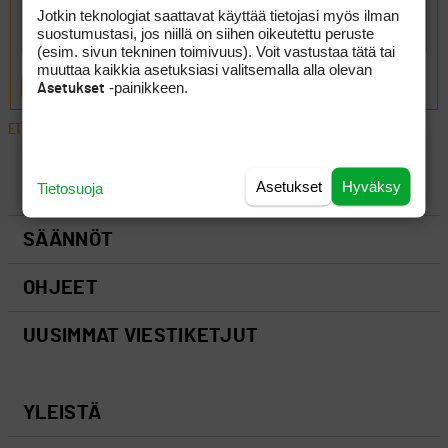
Jotkin teknologiat saattavat käyttää tietojasi myös ilman
suostumustasi, jos niillä on siihen oikeutettu peruste
(esim. sivun tekninen toimivuus). Voit vastustaa tätä tai
muuttaa kaikkia asetuksiasi valitsemalla alla olevan
-painikkeen.
Asetukset
LÄHETÄ
ETUSIVU
›
FOORUMIT
›
YLEISTÄ
›
HANKASALMEN REVONTULEN GREENIT
Asetukset
Hyväksy
Tietosuoja
LUO AIHE
SÄÄNNÖT
OHJEET
UUSIMMAT VIESTIKETJUT
YLEISTÄ