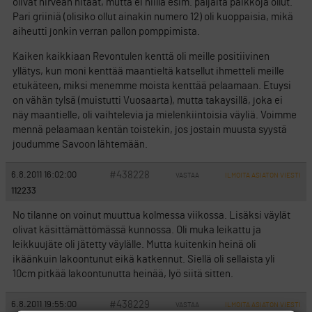
olivat hirveän hitaat, mutta ei niillä esim. paljaita paikkoja ollut.
Pari griiniä (olisiko ollut ainakin numero 12) oli kuoppaisia, mikä
aiheutti jonkin verran pallon pomppimista.
Kaiken kaikkiaan Revontulen kenttä oli meille positiivinen
yllätys, kun moni kenttää maantieltä katsellut ihmetteli meille
etukäteen, miksi menemme moista kenttää pelaamaan. Etuysi
on vähän tylsä (muistutti Vuosaarta), mutta takaysillä, joka ei
näy maantielle, oli vaihtelevia ja mielenkiintoisia väyliä. Voimme
mennä pelaamaan kentän toistekin, jos jostain muusta syystä
joudumme Savoon lähtemään.
#438228
6.8.2011 16:02:00
VASTAA
ILMOITA ASIATON VIESTI
112233
No tilanne on voinut muuttua kolmessa viikossa. Lisäksi väylät
olivat käsittämättömässä kunnossa. Oli muka leikattu ja
leikkuujäte oli jätetty väylälle. Mutta kuitenkin heinä oli
ikäänkuin lakoontunut eikä katkennut. Siellä oli sellaista yli
10cm pitkää lakoontunutta heinää, lyö siitä sitten.
#438229
6.8.2011 19:55:00
VASTAA
ILMOITA ASIATON VIESTI