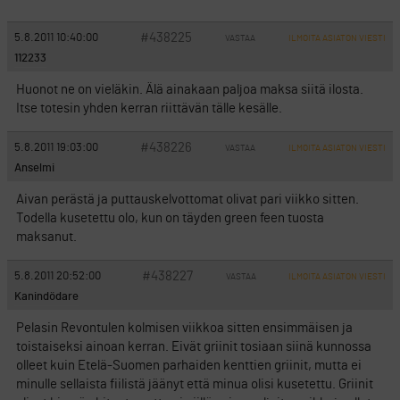
#438225
5.8.2011 10:40:00
VASTAA
ILMOITA ASIATON VIESTI
112233
Huonot ne on vieläkin. Älä ainakaan paljoa maksa siitä ilosta.
Itse totesin yhden kerran riittävän tälle kesälle.
#438226
5.8.2011 19:03:00
VASTAA
ILMOITA ASIATON VIESTI
Anselmi
Aivan perästä ja puttauskelvottomat olivat pari viikko sitten.
Todella kusetettu olo, kun on täyden green feen tuosta
maksanut.
#438227
5.8.2011 20:52:00
VASTAA
ILMOITA ASIATON VIESTI
Kanindödare
Pelasin Revontulen kolmisen viikkoa sitten ensimmäisen ja
toistaiseksi ainoan kerran. Eivät griinit tosiaan siinä kunnossa
olleet kuin Etelä-Suomen parhaiden kenttien griinit, mutta ei
minulle sellaista fiilistä jäänyt että minua olisi kusetettu. Griinit