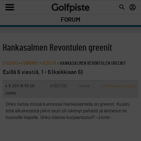
FORUM
Hankasalmen Revontulen greenit
ETUSIVU
›
FOORUMIT
›
YLEISTÄ
›
HANKASALMEN REVONTULEN GREENIT
Esillä 6 viestiä, 1 - 6 (kaikkiaan 6)
#186706
4.8.2011 18:59:00
VASTAA
ILMOITA ASIATON VIESTI
Jonte
Onko tietoa missä kunnossa Hankasalmella on greenit. Kuulin,
että alkukesästä jokin tauti oli iskenyt pahasti ja laittanut ne
huonolle hapelle. Onko tilanne korjaantunut? -Jonte-