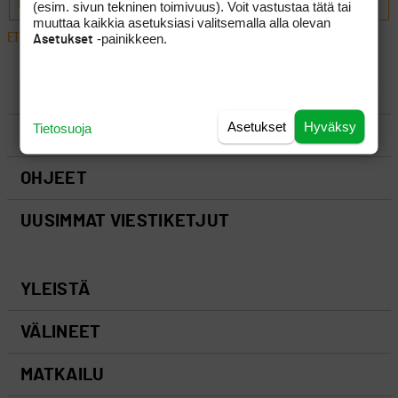
LÄHETÄ
(esim. sivun tekninen toimivuus). Voit vastustaa tätä tai
muuttaa kaikkia asetuksiasi valitsemalla alla olevan
ETUSIVU
›
FOORUMIT
›
YLEISTÄ
›
GOLFPISTEEN VIDEOIDEN TOIMINTA
-painikkeen.
Asetukset
LUO AIHE
Asetukset
Hyväksy
Tietosuoja
SÄÄNNÖT
OHJEET
UUSIMMAT VIESTIKETJUT
YLEISTÄ
VÄLINEET
MATKAILU