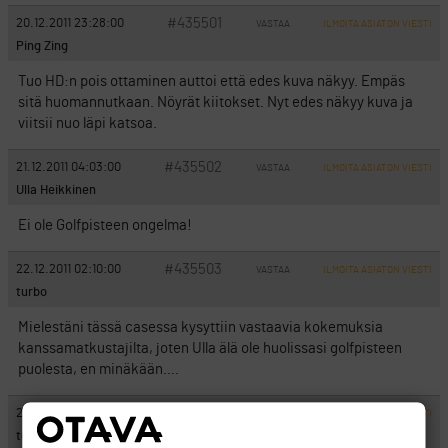
#435501
20.12.2011 23:28:00
VASTAA
ILMOITA ASIATON VIESTI
Ping Zing
Tuo HD:n pois ottaminen auttoi että edes kuva näkyy. Empäs
sitä huomannutkaan. Nöyrät kiitokset. Nyt edes näkyy kuva ja
viitsii nuo läpi katsoa.
#435502
21.12.2011 04:03:00
VASTAA
ILMOITA ASIATON VIESTI
Ulla Heikkinen
Ei ole Golfpisteen ongelma!
#435503
22.12.2011 02:10:00
VASTAA
ILMOITA ASIATON VIESTI
turbo
Mielestäni tässä casessa kysyttiin vastaavia kokemuksia
kanssamatkustajilta, joten Ulla älä ole huolissasi golfpisteen
puolesta, en minäkään….
#435504
22.12.2011 02:10:00
VASTAA
ILMOITA ASIATON VIESTI
turbo