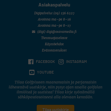
Asiakaspalvelu
Digipalvelut
(09) 156 6227
Avoinna ma–pe 8–16
Avoinna ma–pe 8–17
(digi) digi@otavamedia.fi
Tietosuojaseloste
Käyttöehdot
Evästeasetukset
FACEBOOK
INSTAGRAM
YOUTUBE
Tilaa Golfpisteen maanantaisin ja perjantaisin
lähetettävä uutiskirje, niin pysyt ajan tasalla golfalan
ilmiöistä ja uutisista! Tilaa kirje syöttämällä
sähköpostiosoitteesi alla olevaan kenttään.
Tilaa uutiskirje