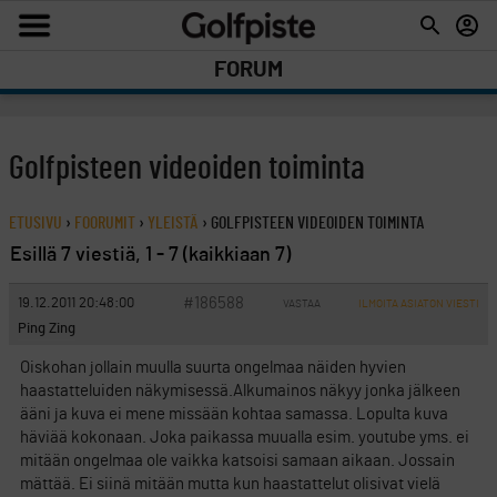
FORUM
Golfpisteen videoiden toiminta
ETUSIVU
›
FOORUMIT
›
YLEISTÄ
›
GOLFPISTEEN VIDEOIDEN TOIMINTA
Esillä 7 viestiä, 1 - 7 (kaikkiaan 7)
#186588
19.12.2011 20:48:00
VASTAA
ILMOITA ASIATON VIESTI
Ping Zing
Oiskohan jollain muulla suurta ongelmaa näiden hyvien
haastatteluiden näkymisessä.Alkumainos näkyy jonka jälkeen
ääni ja kuva ei mene missään kohtaa samassa. Lopulta kuva
häviää kokonaan. Joka paikassa muualla esim. youtube yms. ei
mitään ongelmaa ole vaikka katsoisi samaan aikaan. Jossain
mättää. Ei siinä mitään mutta kun haastattelut olisivat vielä