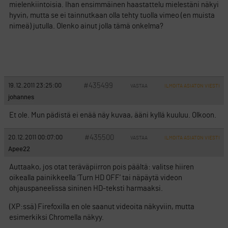
mielenkiintoisia. Ihan ensimmäinen haastattelu mielestäni näkyi
hyvin, mutta se ei tainnutkaan olla tehty tuolla vimeo (en muista
nimeä) jutulla. Olenko ainut jolla tämä onkelma?
#435499
19.12.2011 23:25:00
VASTAA
ILMOITA ASIATON VIESTI
johannes
Et ole. Mun pädistä ei enää näy kuvaa, ääni kyllä kuuluu. Olkoon.
#435500
20.12.2011 00:07:00
VASTAA
ILMOITA ASIATON VIESTI
Apee22
Auttaako, jos otat teräväpiirron pois päältä: valitse hiiren
oikealla painikkeella ’Turn HD OFF’ tai näpäytä videon
ohjauspaneelissa sininen HD-teksti harmaaksi.
(XP:ssä) Firefoxilla en ole saanut videoita näkyviin, mutta
esimerkiksi Chromella näkyy.