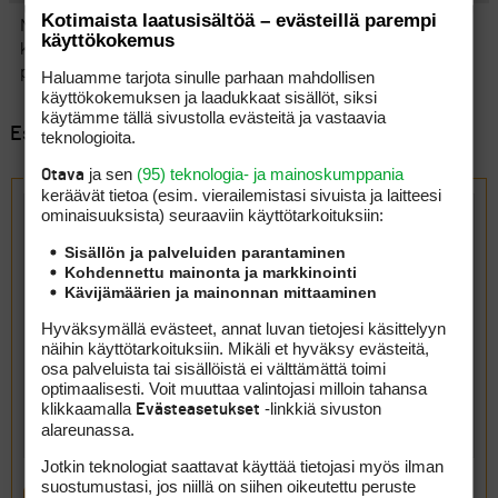
Kotimaista laatusisältöä – evästeillä parempi
Mielestäni tässä casessa kysyttiin vastaavia kokemuksia
käyttökokemus
kanssamatkustajilta, joten Ulla älä ole huolissasi golfpisteen
puolesta, en minäkään….
Haluamme tarjota sinulle parhaan mahdollisen
käyttökokemuksen ja laadukkaat sisällöt, siksi
käytämme tällä sivustolla evästeitä ja vastaavia
Esillä 7 viestiä, 1 - 7 (kaikkiaan 7)
teknologioita.
ja sen
(95) teknologia- ja mainoskumppania
Otava
Vastaa aiheeseen: Golfpisteen videoiden toiminta
keräävät tietoa (esim. vierailemis­tasi sivuista ja laitteesi
ominaisuuk­sista) seuraaviin käyttötarkoituksiin:
Sisällön ja palveluiden parantaminen
Kohdennettu mainonta ja markkinointi
Kävijämäärien ja mainonnan mittaaminen
Hyväksymällä evästeet, annat luvan tietojesi käsittelyyn
näihin käyttötarkoituksiin. Mikäli et hyväksy evästeitä,
osa palveluista tai sisällöistä ei välttämättä toimi
optimaalisesti. Voit muuttaa valintojasi milloin tahansa
klikkaamalla
-linkkiä sivuston
Evästeasetukset
alareunassa.
Jotkin teknologiat saattavat käyttää tietojasi myös ilman
suostumustasi, jos niillä on siihen oikeutettu peruste