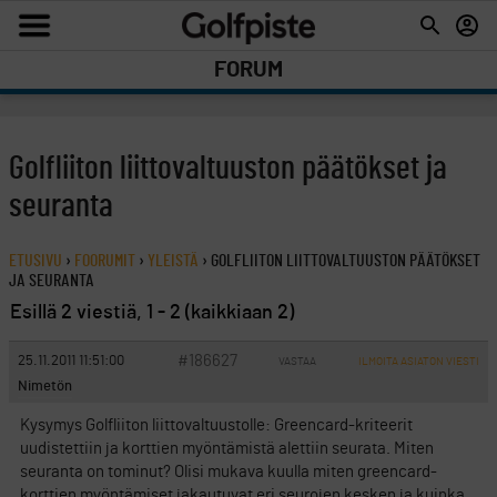
FORUM
Golfliiton liittovaltuuston päätökset ja
seuranta
ETUSIVU
›
FOORUMIT
›
YLEISTÄ
›
GOLFLIITON LIITTOVALTUUSTON PÄÄTÖKSET
JA SEURANTA
Esillä 2 viestiä, 1 - 2 (kaikkiaan 2)
#186627
25.11.2011 11:51:00
VASTAA
ILMOITA ASIATON VIESTI
Nimetön
Kysymys Golfliiton liittovaltuustolle: Greencard-kriteerit
uudistettiin ja korttien myöntämistä alettiin seurata. Miten
seuranta on tominut? Olisi mukava kuulla miten greencard-
korttien myöntämiset jakautuvat eri seurojen kesken ja kuinka