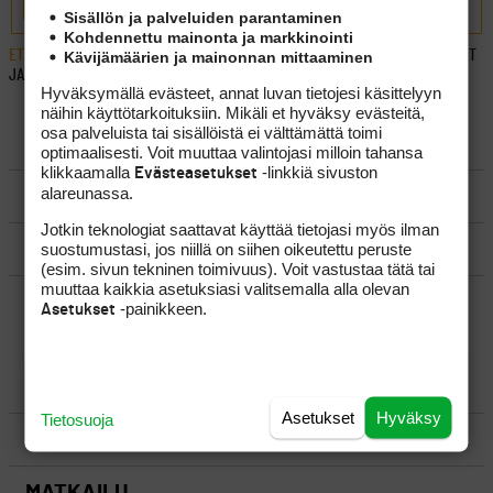
LÄHETÄ
Sisällön ja palveluiden parantaminen
Kohdennettu mainonta ja markkinointi
ETUSIVU
›
FOORUMIT
›
YLEISTÄ
›
GOLFLIITON LIITTOVALTUUSTON PÄÄTÖKSET
Kävijämäärien ja mainonnan mittaaminen
JA SEURANTA
Hyväksymällä evästeet, annat luvan tietojesi käsittelyyn
näihin käyttötarkoituksiin. Mikäli et hyväksy evästeitä,
osa palveluista tai sisällöistä ei välttämättä toimi
LUO AIHE
optimaalisesti. Voit muuttaa valintojasi milloin tahansa
klikkaamalla
-linkkiä sivuston
Evästeasetukset
alareunassa.
SÄÄNNÖT
Jotkin teknologiat saattavat käyttää tietojasi myös ilman
OHJEET
suostumustasi, jos niillä on siihen oikeutettu peruste
(esim. sivun tekninen toimivuus). Voit vastustaa tätä tai
muuttaa kaikkia asetuksiasi valitsemalla alla olevan
UUSIMMAT VIESTIKETJUT
-painikkeen.
Asetukset
YLEISTÄ
Asetukset
Hyväksy
Tietosuoja
VÄLINEET