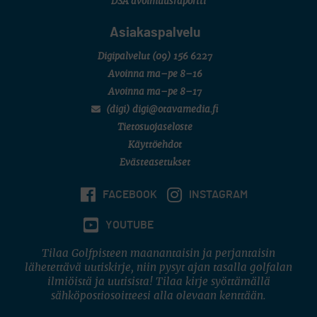
DSA avoimuusraportti
Asiakaspalvelu
Digipalvelut
(09) 156 6227
Avoinna ma–pe 8–16
Avoinna ma–pe 8–17
(digi) digi@otavamedia.fi
Tietosuojaseloste
Käyttöehdot
Evästeasetukset
FACEBOOK
INSTAGRAM
YOUTUBE
Tilaa Golfpisteen maanantaisin ja perjantaisin
lähetettävä uutiskirje, niin pysyt ajan tasalla golfalan
ilmiöistä ja uutisista! Tilaa kirje syöttämällä
sähköpostiosoitteesi alla olevaan kenttään.