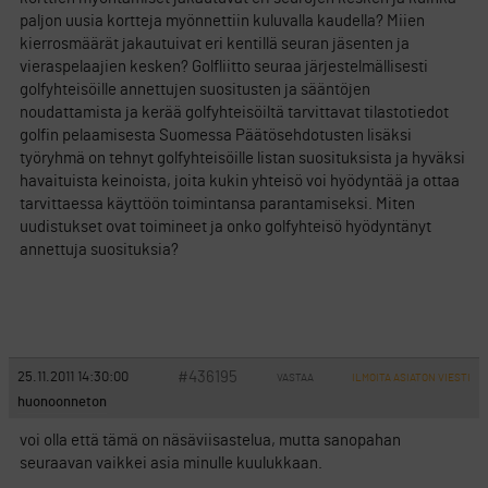
paljon uusia kortteja myönnettiin kuluvalla kaudella? Miien
kierrosmäärät jakautuivat eri kentillä seuran jäsenten ja
vieraspelaajien kesken? Golfliitto seuraa järjestelmällisesti
golfyhteisöille annettujen suositusten ja sääntöjen
noudattamista ja kerää golfyhteisöiltä tarvittavat tilastotiedot
golfin pelaamisesta Suomessa Päätösehdotusten lisäksi
työryhmä on tehnyt golfyhteisöille listan suosituksista ja hyväksi
havaituista keinoista, joita kukin yhteisö voi hyödyntää ja ottaa
tarvittaessa käyttöön toimintansa parantamiseksi. Miten
uudistukset ovat toimineet ja onko golfyhteisö hyödyntänyt
annettuja suosituksia?
#436195
25.11.2011 14:30:00
VASTAA
ILMOITA ASIATON VIESTI
huonoonneton
voi olla että tämä on näsäviisastelua, mutta sanopahan
seuraavan vaikkei asia minulle kuulukkaan.