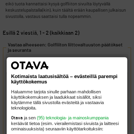
eikö tuota kannattaisi kysyä golfliiton sivuilta löytyvällä
keskustelupalstalla(kin), kuin täältä erään kaupallisen julkaisun
sivustolla, vastaus saattaisi tulla nopeammin.
Esillä 2 viestiä, 1 - 2 (kaikkiaan 2)
Vastaa aiheeseen: Golfliiton liittovaltuuston päätökset
ja seuranta
Kotimaista laatusisältöä – evästeillä parempi
käyttökokemus
Haluamme tarjota sinulle parhaan mahdollisen
käyttökokemuksen ja laadukkaat sisällöt, siksi
käytämme tällä sivustolla evästeitä ja vastaavia
teknologioita.
ja sen
(95) teknologia- ja mainoskumppania
Otava
keräävät tietoa (esim. vierailemis­tasi sivuista ja laitteesi
ominaisuuk­sista) seuraaviin käyttötarkoituksiin: