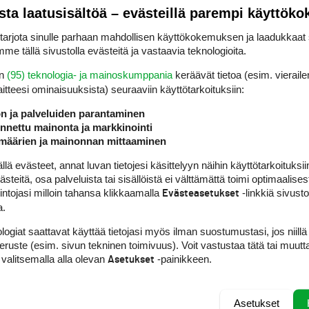
sta laatusisältöä – evästeillä parempi käyttök
59)
ttoreista ja puhelimista muutenkin, ainakin jos ne päivittää säännölli
rjota sinulle parhaan mahdollisen käyttökokemuksen ja laadukkaat s
me tällä sivustolla evästeitä ja vastaavia teknologioita.
 korvikkeestani niitä ei löytynyt… Siksi tämä tempaus…
en
(95) teknologia- ja mainoskumppania
keräävät tietoa (esim. vieraile
laitteesi ominaisuuk­sista) seuraaviin käyttötarkoituksiin:
utta nuo saa toki etsittyä, yksi kerrallaan.
ön ja palveluiden parantaminen
nettu mainonta ja markkinointi
määrien ja mainonnan mittaaminen
ILMOITA ASIATON VIESTI
 evästeet, annat luvan tietojesi käsittelyyn näihin käyttötarkoituksiin
teitä, osa palveluista tai sisällöistä ei välttämättä toimi optimaalisest
intojasi milloin tahansa klikkaamalla
-linkkiä sivust
Evästeasetukset
a.
ILMOITA ASIATON VIESTI
logiat saattavat käyttää tietojasi myös ilman suostumustasi, jos niillä
peruste (esim. sivun tekninen toimivuus). Voit vastustaa tätä tai muutt
)
 valitsemalla alla olevan
-painikkeen.
Asetukset
oreista ja puhelimista muutenkin, ainakin jos ne päivittää säännöllises
Asetukset
 paljoa muutu, että uusi päivitys olisi tarpeen!