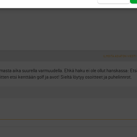
ILMOITA ASIATON VIESTI
masta aika suurella varmuudella. Ehkä haku ei ole ollut hanskassa: Ets
ten etsi kenttään golf ja avot! Sieltä löytyy osoitteet ja puhelinnrot.