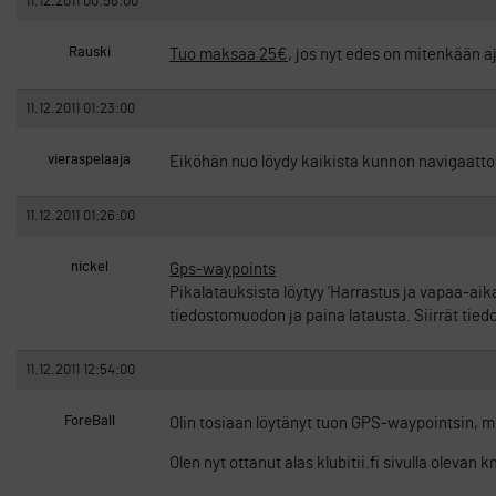
11.12.2011 00:58:00
Rauski
Tuo maksaa 25€
, jos nyt edes on mitenkään a
11.12.2011 01:23:00
vieraspelaaja
Eiköhän nuo löydy kaikista kunnon navigaattore
11.12.2011 01:26:00
nickel
Gps-waypoints
Pikalatauksista löytyy ’Harrastus ja vapaa-aika
tiedostomuodon ja paina latausta. Siirrät tie
11.12.2011 12:54:00
ForeBall
Olin tosiaan löytänyt tuon GPS-waypointsin, mut
Olen nyt ottanut alas klubitii.fi sivulla oleva