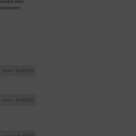
ystiedot sekä
puhelimeeni.
#435649
VASTAA
#435650
VASTAA