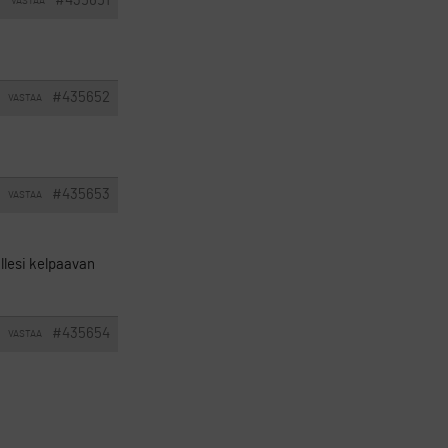
#435651
VASTAA
I
#435652
VASTAA
#435653
VASTAA
illesi kelpaavan
#435654
VASTAA