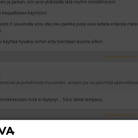
n ja paikan, niin aion yhdistellä tätä muihin tietolähteisiin.
ä kaupalliseen käyttöön)
piste.fi sivustoilla voisi olla joku paikka josta voisi ladata erilaista mate
n.
 käyttää hyväksi siihen että hierotaan asioita silloin.
ILMOITA ASIATON VIESTI
)
oreista ja puhelimista muutenkin, ainakin jos ne päivittää säännöllises
orvikkeestani niitä ei löytynyt… Siksi tämä tempaus…
ILMOITA ASIATON VIESTI