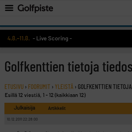
4.8.–11.8.
- Live Scoring -
Golfkenttien tietoja tiedo
ETUSIVU
›
FOORUMIT
›
YLEISTÄ
›
GOLFKENTTIEN TIETOJA
Esillä 12 viestiä, 1 - 12 (kaikkiaan 12)
Julkaisija
Artikkelit
10.12.2011 22:28:00