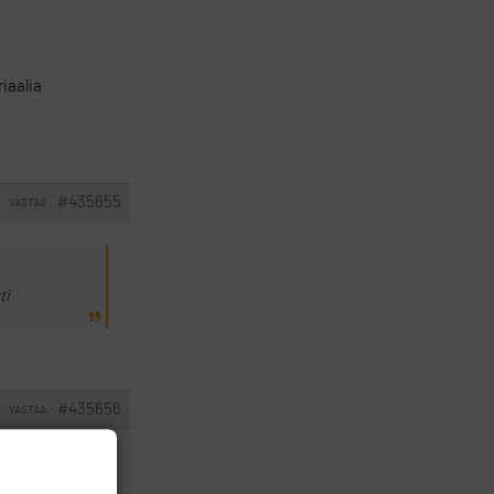
riaalia
#435655
VASTAA
ti
#435656
VASTAA