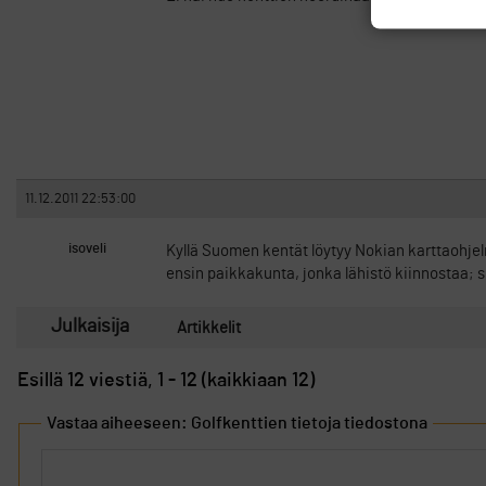
11.12.2011 22:53:00
isoveli
Kyllä Suomen kentät löytyy Nokian karttaohjel
ensin paikkakunta, jonka lähistö kiinnostaa; sit
Julkaisija
Artikkelit
Esillä 12 viestiä, 1 - 12 (kaikkiaan 12)
Vastaa aiheeseen: Golfkenttien tietoja tiedostona