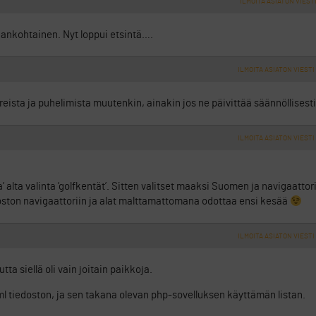
ILMOITA ASIATON VIEST
jankohtainen. Nyt loppui etsintä….
ILMOITA ASIATON VIESTI
ista ja puhelimista muutenkin, ainakin jos ne päivittää säännöllisesti
ILMOITA ASIATON VIESTI
’ alta valinta ’golfkentät’. Sitten valitset maaksi Suomen ja navigaattor
doston navigaattoriin ja alat malttamattomana odottaa ensi kesää
ILMOITA ASIATON VIESTI
ta siellä oli vain joitain paikkoja.
n kml tiedoston, ja sen takana olevan php-sovelluksen käyttämän listan.