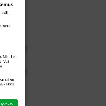
okemus
sesti
isällöt,
mis­tasi
#435657
VASTAA
. Mikäli et
i. Voit
on
#435658
VASTAA
 on siihen
aa kaikkia
ti
Hyväksy