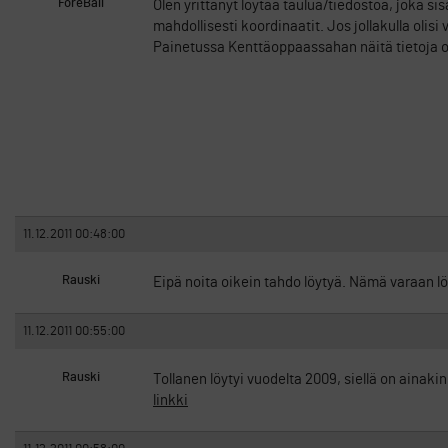
ForeBall
Olen yrittänyt löytää taulua/tiedostoa, joka si
mahdollisesti koordinaatit. Jos jollakulla olisi
Painetussa Kenttäoppaassahan näitä tietoja o
11.12.2011 00:48:00
Rauski
Eipä noita oikein tahdo löytyä. Nämä varaan lö
11.12.2011 00:55:00
Rauski
Tollanen löytyi vuodelta 2009, siellä on ainaki
linkki