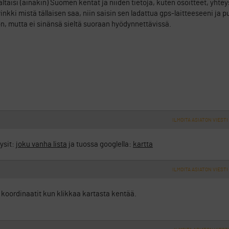
sältäisi (ainakin) Suomen kentät ja niiden tietoja, kuten osoitteet, yhte
 vinkki mistä tällaisen saa, niin saisin sen ladattua gps-laitteeseeni ja 
n, mutta ei sinänsä sieltä suoraan hyödynnettävissä.
ILMOITA ASIATON VIESTI
ysit:
joku vanha lista
ja tuossa googlella:
kartta
ILMOITA ASIATON VIESTI
n koordinaatit kun klikkaa kartasta kentää.