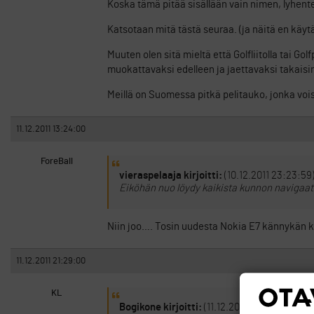
Koska tämä pitää sisällään vain nimen, lyhentee
Katsotaan mitä tästä seuraa. (ja näitä en käyt
Muuten olen sitä mieltä että Golfliitolla tai Golf
muokattavaksi edelleen ja jaettavaksi takaisi
Meillä on Suomessa pitkä pelitauko, jonka voisi
11.12.2011 13:24:00
ForeBall
vieraspelaaja kirjoitti:
(10.12.2011 23:23:59
Eiköhän nuo löydy kaikista kunnon navigaatt
Niin joo…. Tosin uudesta Nokia E7 kännykän k
11.12.2011 21:29:00
KL
Bogikone kirjoitti:
(11.12.2011 11:24:37)