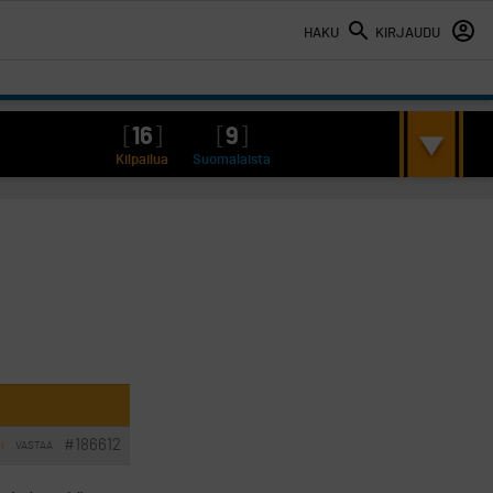
HAKU
KIRJAUDU
[
16
]
[
9
]
Kilpailua
Suomalaista
#186612
VASTAA
I