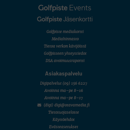
Golfpiste mediakortti
Mediahinnasto
Tietoa verkon kävijöistä
Golfpisteen yhteystiedot
DSA avoimuusraportti
Asiakaspalvelu
Digipalvelut
(09) 156 6227
Avoinna ma–pe 8–16
Avoinna ma–pe 8–17
(digi) digi@otavamedia.fi
Tietosuojaseloste
Käyttöehdot
Evästeasetukset