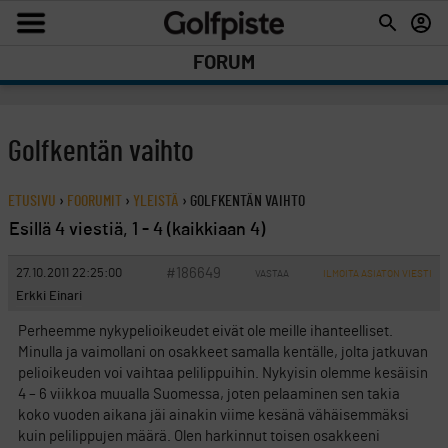
FORUM
Golfkentän vaihto
ETUSIVU
›
FOORUMIT
›
YLEISTÄ
›
GOLFKENTÄN VAIHTO
Esillä 4 viestiä, 1 - 4 (kaikkiaan 4)
#186649
27.10.2011 22:25:00
VASTAA
ILMOITA ASIATON VIESTI
Erkki Einari
Perheemme nykypelioikeudet eivät ole meille ihanteelliset.
Minulla ja vaimollani on osakkeet samalla kentälle, jolta jatkuvan
pelioikeuden voi vaihtaa pelilippuihin. Nykyisin olemme kesäisin
4 – 6 viikkoa muualla Suomessa, joten pelaaminen sen takia
koko vuoden aikana jäi ainakin viime kesänä vähäisemmäksi
kuin pelilippujen määrä. Olen harkinnut toisen osakkeeni