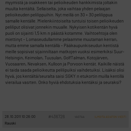
myymistä ja osakkeen tai pelioikeuden hankkimista joltakin
muulta kentältä. Sellaiselta, joka vaihtaa yhden pelaajan
pelioikeuden pelilippuihin. Nyt meillä on 30 + 30 pelilippua
samalle kentälle. Mielenkiintoiselta tuntuisi toisen pelioikeuden
peliliput olisivat jonnekin muualle. Nykyisen kotikentän hyvä
puoli on sijainti 1,5 km:n päästä kotamme. Vaihtoehtoja olen
miettinyt – Lomaseudullamme pelaamme muutaman kerran,
mutta emme samalla kentällä – Pääkaupunkiseudun kentistä
meille sopisivat sijainniltaan matkojen vuoksi esimerkiksi Suur-
Helsingin, Keimolan, Tuusulan, GolfTalman, Kotojärven,
Vuosaaren, Nevaksen, Kulloon ja Porvoon kentät. Kaikille näistä
ei taida saada pelioikeutta pelilipuiksi vaihdetuiksi. Lisäksi olisi
hyvä, jos kentältä/seuralta saisi SGKY:n etukortin muilla kentillä
vierailua vasrten. Onko hyviä ehdotuksia kentäksi ja seuraksi?
#436726
28.10.2011 10:26:00
VASTAA
ILMOITA ASIATON VIESTI
Rauski