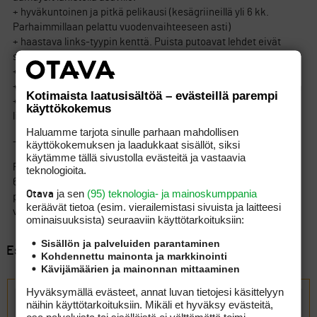
+ hyväkuntoinen ja pitkä pelikausi (kesägriineillä yli 6 kk.
Parhaimmillaan pelattu vuodenvaihteeseen asti)
+ haastava links-tyypin kenttä. Puista putoavat lehdet eivät
syksyisin juuri häiritse.
+ mutkaton klubi
+ talviharjoittelumahdollisuus
Kotimaista laatusisältöä – evästeillä parempi
+ osakkaalla kohtuullisen hyvät edut (esim. vieraan gf -25€
käyttökokemus
listahinnasta), ajanvaraus etc.
Haluamme tarjota sinulle parhaan mahdollisen
– harjoitusalueet pienehköt
käyttökokemuksen ja laadukkaat sisällöt, siksi
käytämme tällä sivustolla evästeitä ja vastaavia
Pelioikeuden voi vaihtaa 25 pelilippuun (vastike
teknologioita.
670e/25=27e/kierros). Toisaalta nykyhinnoittelulla
ja sen
(95) teknologia- ja mainoskumppania
Otava
perheenjäsen/vieras pääsee osakkaan vieraana arkisin 30 ja
keräävät tietoa (esim. vierailemis­tasi sivuista ja laitteesi
viikonloppuisin 40 eurolla, mikä kohtuullisen edullista.
ominaisuuk­sista) seuraaviin käyttötarkoituksiin:
Sisällön ja palveluiden parantaminen
Esillä 4 viestiä, 1 - 4 (kaikkiaan 4)
Kohdennettu mainonta ja markkinointi
Kävijämäärien ja mainonnan mittaaminen
Vastaa aiheeseen: Golfkentän vaihto
Hyväksymällä evästeet, annat luvan tietojesi käsittelyyn
näihin käyttötarkoituksiin. Mikäli et hyväksy evästeitä,