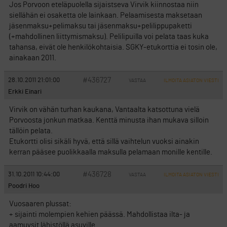
Jos Porvoon eteläpuolella sijaistseva Virvik kiinnostaa niin
siellähän ei osaketta ole lainkaan. Pelaamisesta maksetaan
jäsenmaksu+pelimaksu tai jäsenmaksu+pelilippupaketti
(+mahdollinen liittymismaksu). Pelilipuilla voi pelata taas kuka
tahansa, eivät ole henkilökohtaisia. SGKY-etukorttia ei tosin ole,
ainakaan 2011.
#436727
28.10.2011 21:01:00
VASTAA
ILMOITA ASIATON VIESTI
Erkki Einari
Virvik on vähän turhan kaukana, Vantaalta katsottuna vielä
Porvoosta jonkun matkaa. Kenttä minusta ihan mukava silloin
tällöin pelata.
Etukortti olisi sikäli hyvä, että sillä vaihtelun vuoksi ainakin
kerran pääsee puolikkaalla maksulla pelamaan monille kentille.
#436728
31.10.2011 10:44:00
VASTAA
ILMOITA ASIATON VIESTI
Poodri Hoo
Vuosaaren plussat:
+ sijainti molempien kehien päässä. Mahdollistaa ilta- ja
aamuysit lähistöllä asuville.