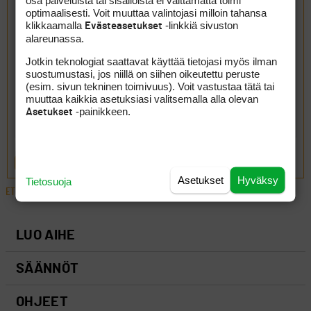
osa palveluista tai sisällöistä ei välttämättä toimi
optimaalisesti. Voit muuttaa valintojasi milloin tahansa
klikkaamalla
-linkkiä sivuston
Evästeasetukset
alareunassa.
Jotkin teknologiat saattavat käyttää tietojasi myös ilman
suostumustasi, jos niillä on siihen oikeutettu peruste
(esim. sivun tekninen toimivuus). Voit vastustaa tätä tai
muuttaa kaikkia asetuksiasi valitsemalla alla olevan
-painikkeen.
Asetukset
LÄHETÄ
Asetukset
Hyväksy
Tietosuoja
ETUSIVU
›
FOORUMIT
›
YLEISTÄ
›
GOLFKENTÄN VAIHTO
LUO AIHE
SÄÄNNÖT
OHJEET