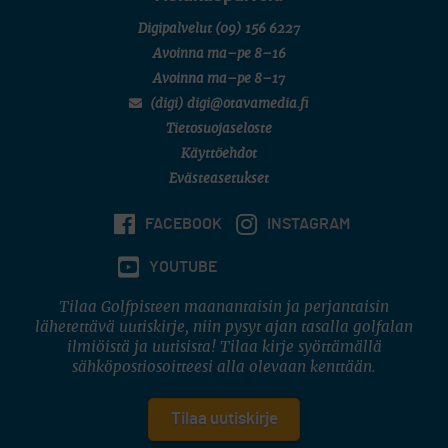
Digipalvelut
(09) 156 6227
Avoinna ma–pe 8–16
Avoinna ma–pe 8–17
(digi) digi@otavamedia.fi
Tietosuojaseloste
Käyttöehdot
Evästeasetukset
FACEBOOK
INSTAGRAM
YOUTUBE
Tilaa Golfpisteen maanantaisin ja perjantaisin
lähetettävä uutiskirje, niin pysyt ajan tasalla golfalan
ilmiöistä ja uutisista! Tilaa kirje syöttämällä
sähköpostiosoitteesi alla olevaan kenttään.
Tilaa uutiskirje