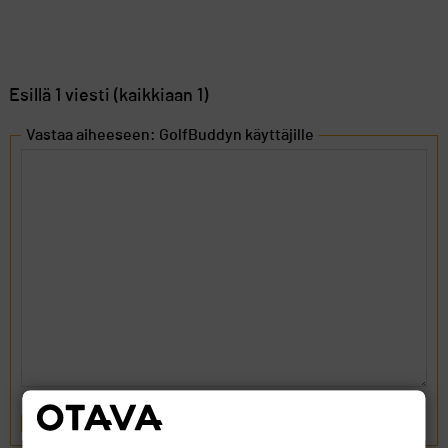
Esillä 1 viesti (kaikkiaan 1)
Vastaa aiheeseen: GolfBuddyn käyttäjille
LÄHETÄ