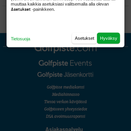
muuttaa kaikkia asetuksiasi valitsemalla alla olevan
-painikkeen.
Asetukset
SÄÄNNÖT
Asetukset
Hyväksy
Tietosuoja
Golfpiste mediakortti
Mediahinnasto
Tietoa verkon kävijöistä
Golfpisteen yhteystiedot
DSA avoimuusraportti
Asiakaspalvelu