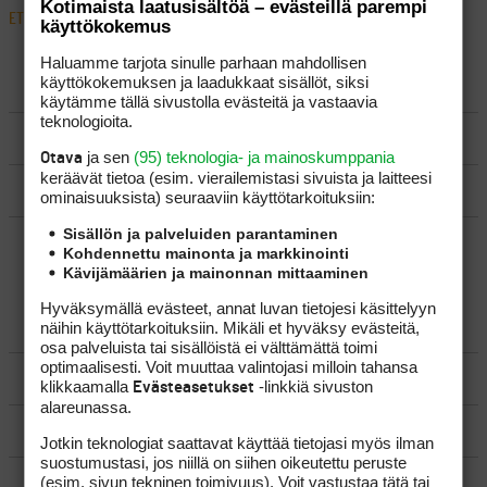
Kotimaista laatusisältöä – evästeillä parempi
ETUSIVU
›
FOORUMIT
›
YLEISTÄ
›
GOLFBUDDYN KÄYTTÄJILLE
käyttökokemus
Haluamme tarjota sinulle parhaan mahdollisen
käyttökokemuksen ja laadukkaat sisällöt, siksi
LUO AIHE
käytämme tällä sivustolla evästeitä ja vastaavia
teknologioita.
SÄÄNNÖT
ja sen
(95) teknologia- ja mainoskumppania
Otava
keräävät tietoa (esim. vierailemis­tasi sivuista ja laitteesi
OHJEET
ominaisuuk­sista) seuraaviin käyttötarkoituksiin:
Sisällön ja palveluiden parantaminen
UUSIMMAT VIESTIKETJUT
Kohdennettu mainonta ja markkinointi
Kävijämäärien ja mainonnan mittaaminen
Hyväksymällä evästeet, annat luvan tietojesi käsittelyyn
YLEISTÄ
näihin käyttötarkoituksiin. Mikäli et hyväksy evästeitä,
osa palveluista tai sisällöistä ei välttämättä toimi
optimaalisesti. Voit muuttaa valintojasi milloin tahansa
VÄLINEET
klikkaamalla
-linkkiä sivuston
Evästeasetukset
alareunassa.
MATKAILU
Jotkin teknologiat saattavat käyttää tietojasi myös ilman
suostumustasi, jos niillä on siihen oikeutettu peruste
(esim. sivun tekninen toimivuus). Voit vastustaa tätä tai
KILPAGOLF & HARJOITTELU