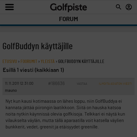
FORUM
GolfBuddyn käyttäjille
ETUSIVU
›
FOORUMIT
›
YLEISTÄ
›
GOLFBUDDYN KÄYTTÄJILLE
Esillä 1 viesti (kaikkiaan 1)
#186636
11.11.2011 12:31:00
VASTAA
ILMOITA ASIATON VIESTI
mauno
Nyt kun kausi kotimaassa on lähes loppu, niin GolfBuddya ei
kannata jättää piirongin laatikkoon. Siitä on hauska katsoa
noita nytkin käynnissä olevia golfkisoja. Telkkari ei näytä kun
vilaukselta väylän, mutta tällä aparaatilla voit katsella väylien
bunkkerit, vedet, greenit ja etäisyydet greenille.