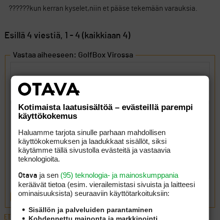
??????kun kerran kyselet,niin et pääse tekemään varauksia.
Esillä 4 viestiä, 1 - 4 (kaikkiaan 4)
Vastaa aiheeseen: GolfBox Virossa
Kotimaista laatusisältöä – evästeillä parempi
käyttökokemus
Haluamme tarjota sinulle parhaan mahdollisen
käyttökokemuksen ja laadukkaat sisällöt, siksi
käytämme tällä sivustolla evästeitä ja vastaavia
teknologioita.
ja sen
(95) teknologia- ja mainoskumppania
Otava
keräävät tietoa (esim. vierailemis­tasi sivuista ja laitteesi
ominaisuuk­sista) seuraaviin käyttötarkoituksiin:
LÄHETÄ
Sisällön ja palveluiden parantaminen
ETUSIVU
›
FOORUMIT
›
YLEISTÄ
›
GOLFBOX VIROSSA
Kohdennettu mainonta ja markkinointi