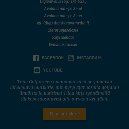
Digipalvelut
(09) 156 6227
Avoinna ma–pe 8–16
Avoinna ma–pe 8–17
(digi) digi@otavamedia.fi
Tietosuojaseloste
Käyttöehdot
Evästeasetukset
FACEBOOK
INSTAGRAM
YOUTUBE
Tilaa Golfpisteen maanantaisin ja perjantaisin
lähetettävä uutiskirje, niin pysyt ajan tasalla golfalan
ilmiöistä ja uutisista! Tilaa kirje syöttämällä
sähköpostiosoitteesi alla olevaan kenttään.
Tilaa uutiskirje