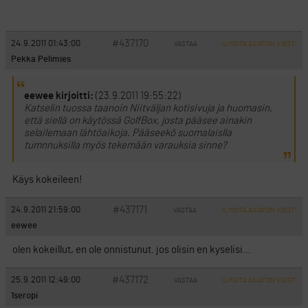
#437170
24.9.2011 01:43:00
VASTAA
ILMOITA ASIATON VIESTI
Pekka Pelimies
eewee kirjoitti:
(23.9.2011 19:55:22)
Katselin tuossa taanoin Niitväljan kotisivuja ja huomasin,
että siellä on käytössä GolfBox, josta pääsee ainakin
selailemaan lähtöaikoja. Pääseekö suomalaislla
tumnnuksilla myös tekemään varauksia sinne?
Käys kokeileen!
#437171
24.9.2011 21:59:00
VASTAA
ILMOITA ASIATON VIESTI
eewee
olen kokeillut, en ole onnistunut. jos olisin en kyselisi…
#437172
25.9.2011 12:49:00
VASTAA
ILMOITA ASIATON VIESTI
1seropi