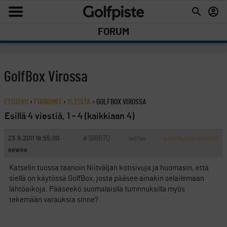
FORUM
GolfBox Virossa
ETUSIVU
›
FOORUMIT
›
YLEISTÄ
›
GOLFBOX VIROSSA
Esillä 4 viestiä, 1 - 4 (kaikkiaan 4)
#186670
23.9.2011 19:55:00
VASTAA
ILMOITA ASIATON VIESTI
eewee
Katselin tuossa taanoin Niitväljan kotisivuja ja huomasin, että
siellä on käytössä GolfBox, josta pääsee ainakin selailemaan
lähtöaikoja. Pääseekö suomalaislla tumnnuksilla myös
tekemään varauksia sinne?