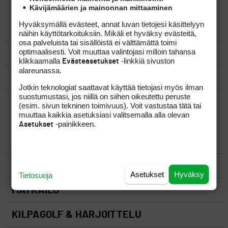
Kävijämäärien ja mainonnan mittaaminen
Hyväksymällä evästeet, annat luvan tietojesi käsittelyyn
LUO AIHE
näihin käyttötarkoituksiin. Mikäli et hyväksy evästeitä,
osa palveluista tai sisällöistä ei välttämättä toimi
optimaalisesti. Voit muuttaa valintojasi milloin tahansa
SÄÄNNÖT
klikkaamalla
-linkkiä sivuston
Evästeasetukset
alareunassa.
OHJEET
Jotkin teknologiat saattavat käyttää tietojasi myös ilman
suostumustasi, jos niillä on siihen oikeutettu peruste
UUSIMMAT VIESTIKETJUT
(esim. sivun tekninen toimivuus). Voit vastustaa tätä tai
muuttaa kaikkia asetuksiasi valitsemalla alla olevan
-painikkeen.
Asetukset
YLEISTÄ
VÄLINEET
Asetukset
Hyväksy
Tietosuoja
MATKAILU
KILPAGOLF & HARJOITTELU