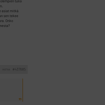
olempien tulisi
n,
e asiat mitkä
aan sen tekee
ura. Onko
imesta?
#437685
VASTAA