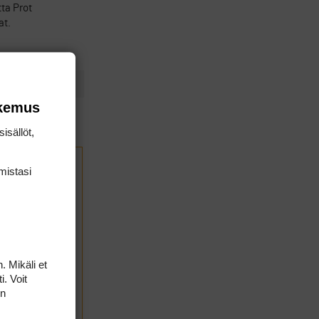
ta Prot
at.
okemus
isällöt,
mis­tasi
. Mikäli et
i. Voit
on