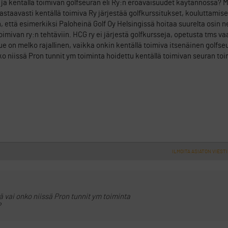
 ja kentällä toimivan golfseuran eli Ry:n eroavaisuudet käytännössä? M
vastaavasti kentällä toimiva Ry järjestää golfkurssitukset, kouluttamise
 että esimerkiksi Paloheinä Golf Oy Helsingissä hoitaa suurelta osin n
oimivan ry:n tehtäviin. HCG ry ei järjestä golfkursseja, opetusta tms v
lue on melko rajallinen, vaikka onkin kentällä toimiva itsenäinen golfse
ko niissä Pron tunnit ym toiminta hoidettu kentällä toimivan seuran to
ILMOITA ASIATON VIESTI
 vai onko niissä Pron tunnit ym toiminta
?