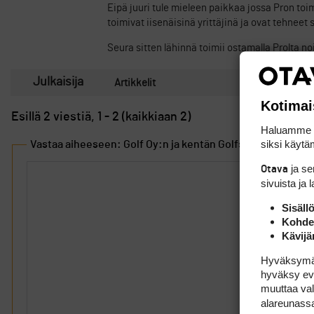
Eipä juuri tule mieleen paikkaa jossa Pron to
toimivat iisenäisinä yrittäjinä ja ovat tehne
Seura sitten lähinnä toimii ostamalla Prolta noi
Julkaisija
Artikkelit
Kotimai
Esillä 2 viestiä, 1 - 2 (kaikkiaan 2)
Haluamme ta
siksi käytäm
Vastaa aiheeseen: Golf Oy:n ja kentän Golfseuran eli Ry:n
ja s
Otava
sivuista ja 
Sisäll
Kohden
Kävijä
Hyväksymällä
hyväksy eväs
muuttaa val
alareunass