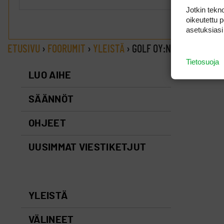
Jotkin tekno
oikeutettu 
asetuksiasi
ETUSIVU
›
FOORUMIT
›
YLEISTÄ
›
GOLF OY:N JA KENTÄN G
Tietosuoja
LUO AIHE
SÄÄNNÖT
OHJEET
UUSIMMAT VIESTIKETJUT
YLEISTÄ
VÄLINEET