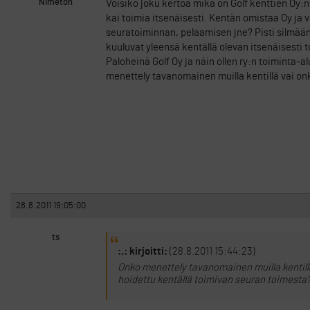
Nimetön
Voisiko joku kertoa mikä on Golf kenttien Oy:n
kai toimia itsenäisesti. Kentän omistaa Oy ja 
seuratoiminnan, pelaamisen jne? Pisti silmään,
kuuluvat yleensä kentällä olevan itsenäisesti t
Paloheinä Golf Oy ja näin ollen ry:n toiminta-a
menettely tavanomainen muilla kentillä vai on
28.8.2011 19:05:00
ts
:.: kirjoitti:
(28.8.2011 15:44:23)
Onko menettely tavanomainen muilla kentillä
hoidettu kentällä toimivan seuran toimesta