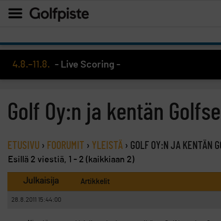
4.8.–11.8.
- Live Scoring -
Golf Oy:n ja kentän Golfse
ETUSIVU
›
FOORUMIT
›
YLEISTÄ
›
GOLF OY:N JA KENTÄN G
Esillä 2 viestiä, 1 - 2 (kaikkiaan 2)
Julkaisija
Artikkelit
28.8.2011 15:44:00