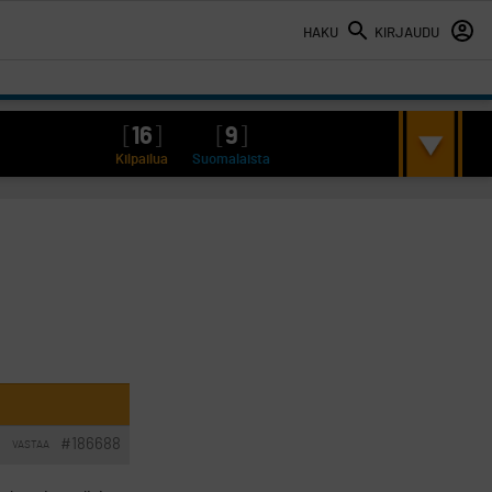
HAKU
KIRJAUDU
[
16
]
[
9
]
Kilpailua
Suomalaista
#186688
VASTAA
I