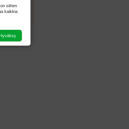
 on siihen
aa kaikkia
LÄHETÄ
Hyväksy