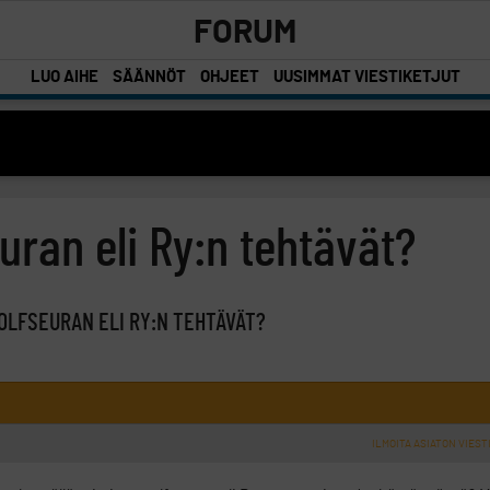
FORUM
LUO AIHE
SÄÄNNÖT
OHJEET
UUSIMMAT VIESTIKETJUT
uran eli Ry:n tehtävät?
OLFSEURAN ELI RY:N TEHTÄVÄT?
ILMOITA ASIATON VIEST