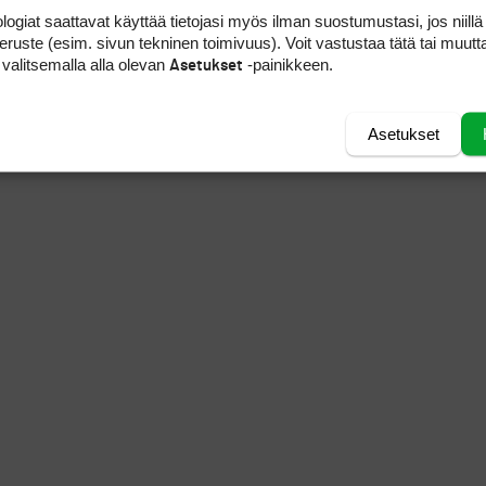
logiat saattavat käyttää tietojasi myös ilman suostumustasi, jos niillä
peruste (esim. sivun tekninen toimivuus). Voit vastustaa tätä tai muutt
 valitsemalla alla olevan
-painikkeen.
Asetukset
OLFSEURAN ELI RY:N TEHTÄVÄT?
Asetukset