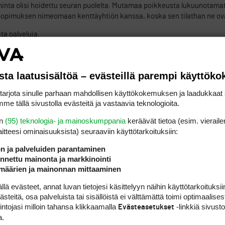
iminta olisi hoidettu seuran puolelta. Mutamaa poikkeusta lukuunotamat
et sopimuksen nimeomaan kenttäyhtiön kanssa, koska sen tilathan ne ov
ta palveluja.
sta laatusisältöä – evästeillä parempi käyttök
rjota sinulle parhaan mahdollisen käyttökokemuksen ja laadukkaat s
me tällä sivustolla evästeitä ja vastaavia teknologioita.
 tehtävät?
en
(95) teknologia- ja mainoskumppania
keräävät tietoa (esim. vieraile
laitteesi ominaisuuk­sista) seuraaviin käyttötarkoituksiin:
ön ja palveluiden parantaminen
nettu mainonta ja markkinointi
määrien ja mainonnan mittaaminen
 evästeet, annat luvan tietojesi käsittelyyn näihin käyttötarkoituksiin
teitä, osa palveluista tai sisällöistä ei välttämättä toimi optimaalisest
intojasi milloin tahansa klikkaamalla
-linkkiä sivust
Evästeasetukset
a.