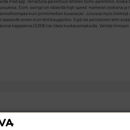
avilla iPad app. Verrattuna painettuun lehteen toimii paremmin, koska
vuuksia. Esim. swingit on nätävillä high speed -kameran otoksina ja ni
avainnollisempaa kuin printtimedian kuvasarjat. Jutuissa myös linkkejä
 saataville ennen kuin lehtikauppoihin. Eipä ole perinteinen lehti enä
ttäisinä kappaleina (3,00€) tai tilata kuukausimaksulla. Väittää hintoje