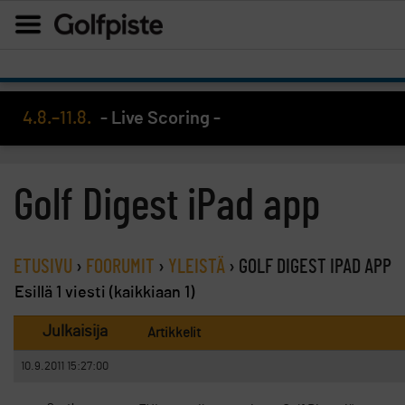
4.8.–11.8.
- Live Scoring -
Golf Digest iPad app
ETUSIVU
›
FOORUMIT
›
YLEISTÄ
›
GOLF DIGEST IPAD APP
Esillä 1 viesti (kaikkiaan 1)
Julkaisija
Artikkelit
10.9.2011 15:27:00