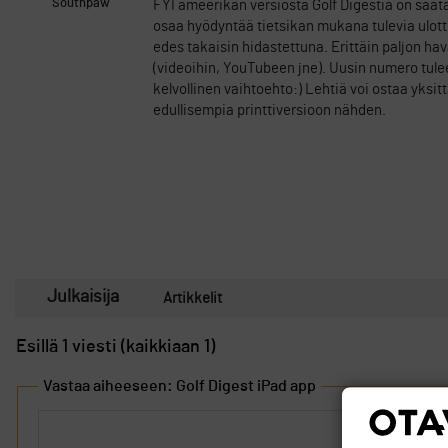
Southpaw
FYI ameerikan versiosta Golf Digestiä on saat
osaa hyödyntää tietsikan mukana tulevia ulottu
edes takaisin hidastettuna. Erittäin paljon h
(videoihin, YouTubeen jne). Uusin numero tulee
kelvollinen vaihtoehto:) Lehtiä voi ostaa yksi
edullisempia printtiversioon nähden.
Julkaisija
Artikkelit
Esillä 1 viesti (kaikkiaan 1)
Vastaa aiheeseen: Golf Digest iPad app