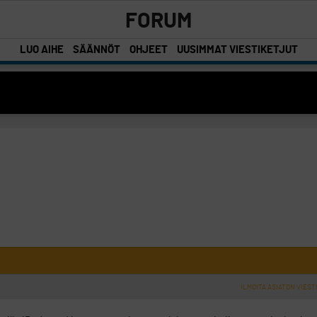
FORUM
LUO AIHE
SÄÄNNÖT
OHJEET
UUSIMMAT VIESTIKETJUT
ILMOITA ASIATON VIEST