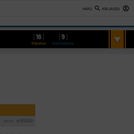
HAKU
KIRJAUDU
[
16
]
[
9
]
Kilpailua
Suomalaista
#186680
VASTAA
I