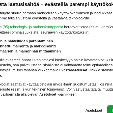
sta laatusisältöä – evästeillä parempi käyttök
rjota sinulle parhaan mahdollisen käyttökokemuksen ja laadukkaat s
me tällä sivustolla evästeitä ja vastaavia teknologioita.
en
(95) teknologia- ja mainoskumppania
keräävät tietoa (esim. vieraile
laitteesi ominaisuuk­sista) seuraaviin käyttötarkoituksiin:
ön ja palveluiden parantaminen
nettu mainonta ja markkinointi
määrien ja mainonnan mittaaminen
 evästeet, annat luvan tietojesi käsittelyyn näihin käyttötarkoituksiin
teitä, osa palveluista tai sisällöistä ei välttämättä toimi optimaalisest
intojasi milloin tahansa klikkaamalla
-linkkiä sivust
Evästeasetukset
a.
logiat saattavat käyttää tietojasi myös ilman suostumustasi, jos niillä
peruste (esim. sivun tekninen toimivuus). Voit vastustaa tätä tai muutt
 valitsemalla alla olevan
-painikkeen.
Asetukset
Asetukset