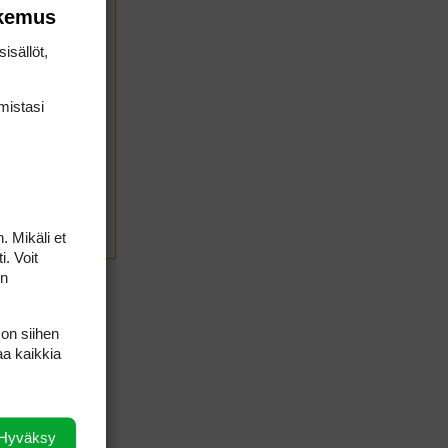
okemus
isällöt,
mis­tasi
. Mikäli et
LÄHETÄ
i. Voit
on
 on siihen
aa kaikkia
Hyväksy