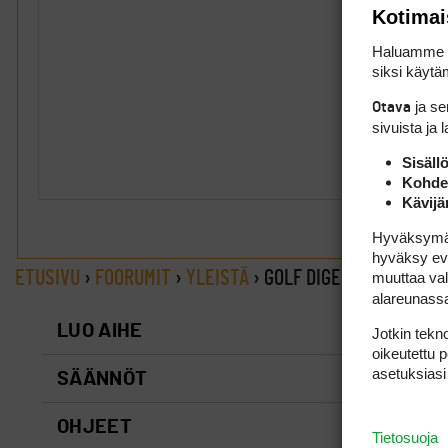
Kotimai
Haluamme ta
siksi käytäm
ja s
Otava
sivuista ja 
Sisäll
Kohden
Kävijä
Hyväksymällä
hyväksy eväs
ETUSIVU
›
FOORUMIT
›
YLEISTÄ
›
GOLF DIGEST IPAD APP
muuttaa val
alareunass
LUO AIHE
Jotkin tekno
oikeutettu 
asetuksiasi
SÄÄNNÖT
OHJEET
Tietosuoja