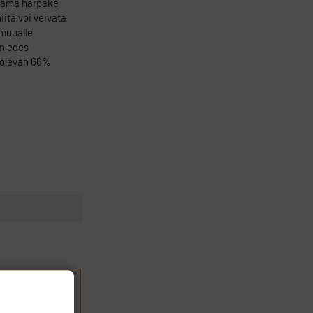
 tämä härpäke
itä voi veivata
 muualle
än edes
n olevan 66%