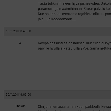
Tästä tulikin mieleen hyvä pisnes-idea. Onkoh
parametrit ja maximihinnan. Sitten palvelu kolla
Kun asiakkaan asettama rajahinta alittuu, pam
ja eikun koodaamaan….
30.11.2011 18:48:00
ts
Kävipä hassusti asian kanssa, kun eilen ei löy
päiville hyvillä aikatauluilla 275e. Sama nettik
30.11.2011 19:08:00
Finnwin
Olin junailemassa tammikuun paikkeilla kevään