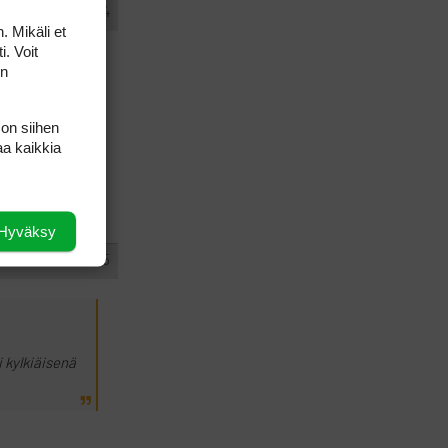
#436124
VASTAA
I
. Mikäli et
i. Voit
on
uri
 on siihen
aa kaikkia
kylkiäisenä
Hyväksy
#436125
VASTAA
I
i kylkiäisenä