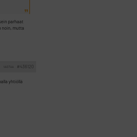
sein parhaat
n noin, mutta
#436120
VASTAA
I
lla yhtiöllä