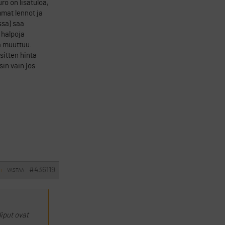
ro on lisätuloa,
mmat lennot ja
ssa) saa
 halpoja
ä muuttuu.
 sitten hinta
sin vain jos
#436119
VASTAA
I
liput ovat