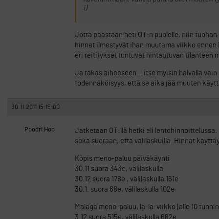
i)
Jotta päästään heti OT:n puolelle, niin tuoha
hinnat ilmestyvät ihan muutama viikko ennen läh
eri reititykset tuntuvat hintautuvan tilanteen
Ja takas aiheeseen… itse myisin halvalla vain 
todennäköisyys, että se aika jää muuten käyt
30.11.2011 15:15:00
Poodri Hoo
Jatketaan OT:llä hetki eli lentohinnoitteluss
sekä suoraan, että välilaskuilla. Hinnat käyttä
Köpis meno-paluu päiväkäynti
30.11 suora 343e, välilaskulla
30.12 suora 178e , välilaskulla 161e
30.1. suora 68e, välilaskulla 102e
Malaga meno-paluu, la-la-viikko (alle 10 tunnin 
3.12 suora 515e, välilaskulla 682e