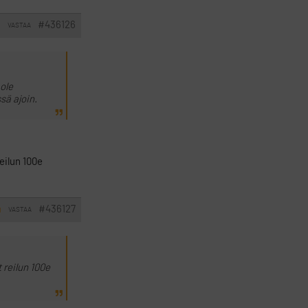
#436126
VASTAA
I
 ole
sä ajoin.
eilun 100e
#436127
VASTAA
I
 reilun 100e