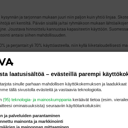
synnän ja tarjonnan mukaan juuri niin paljon kuin yhtiö linjaa. Skotei
ähtöjä eri kentiltä. Päivän sisällä ja/tai ryhmäkoon mukaan lähtöaikojen
na jne. Joustava hinnoittelu kannustaa kapasiteetin käyttöön. Suomess
stointi antaisi siihen mahdollisuuden.
% ja perjantait yli 70% käyttöasteella, niin kyllä liiketaloudellisesti 
ILMOITA ASIATON VIEST
sta laatusisältöä – evästeillä parempi käyttök
 tai niiden myyntijärjestelmiä voi rinnastaa GF-myyntiin. Hotelli/lento-
rjota sinulle parhaan mahdollisen käyttökokemuksen ja laadukkaat s
massalle ihmisiä jotka ovat lähtökohtaisesti samalla viivalla.
me tällä sivustolla evästeitä ja vastaavia teknologioita.
ymistä irtokappaleina.
en
(95) teknologia- ja mainoskumppania
keräävät tietoa (esim. vieraile
.
laitteesi ominaisuuk­sista) seuraaviin käyttötarkoituksiin:
uivat juuri siitä kun he halusivat siirtyä tällaiseen monimutkaiseen l
ön ja palveluiden parantaminen
van kivuton prosessi tietotekniikka-mielessä.
nettu mainonta ja markkinointi
määrien ja mainonnan mittaaminen