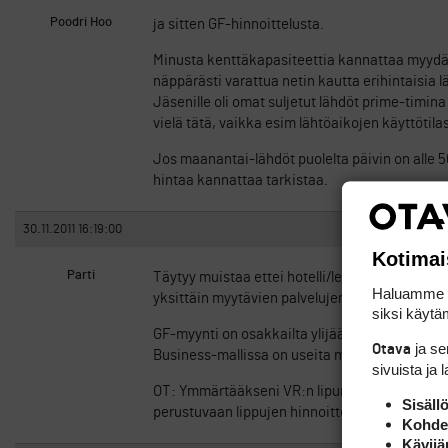
Poodri Hoo
ja sitten GF-hinnoittelusta.
Minusta kenttäkapasiteettia kannattaa myydä ky
näppärästi varattua netin kautta erihintaisia l
Jäsenille oli omat suljetut lähdöt prime-timi
vielä tätä, vaikka esim lähtöaikojen käyttötila
Jos maanantai-lähdöt puolelta päivin on alle 50
hintaa kannattaa tarkistaa.
30.11.2011 16:19:00
Kotimai
Parti
Täytyy muistaa ettei hotelli/lento-hinnoittelua
Haluamme ta
yksittäin myytävien palvelujen myymistä isolle 
siksi käytäm
GF-myynti on osakkailta ylijäävien aikojen my
ja s
Otava
Business-mallissa on useita merkittävän eroja
sivuista ja 
OT: Ymmärtääkseni VR:n lipunmyyntisotkut joht
Sisäll
perustuvaan lippujen hinnoitteluun. Ei aina ai
Kohden
Kävijä