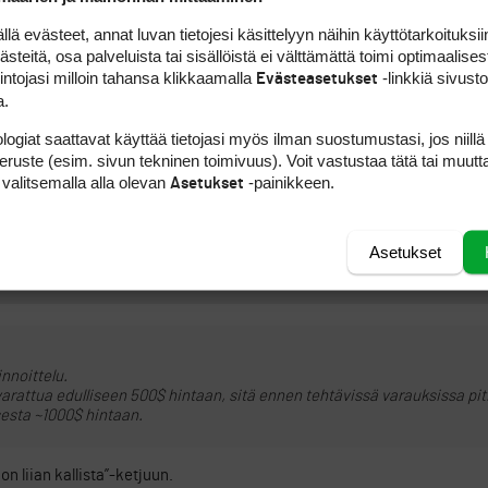
ILMOITA ASIATON VIEST
 evästeet, annat luvan tietojesi käsittelyyn näihin käyttötarkoituksiin
teitä, osa palveluista tai sisällöistä ei välttämättä toimi optimaalisest
intojasi milloin tahansa klikkaamalla
-linkkiä sivust
Evästeasetukset
a.
ain standby lähdöt 20min ennen starttia. Vasta silloin alkaa olemaan su
yttämättä.
logiat saattavat käyttää tietojasi myös ilman suostumustasi, jos niillä
peruste (esim. sivun tekninen toimivuus). Voit vastustaa tätä tai muutt
 valitsemalla alla olevan
-painikkeen.
Asetukset
oittelu.
rattua edulliseen 500$ hintaan, sitä ennen tehtävissä varauksissa piti 
sta ~1000$ hintaan.
Asetukset
ILMOITA ASIATON VIEST
nnoittelu.
 varattua edulliseen 500$ hintaan, sitä ennen tehtävissä varauksissa pit
sesta ~1000$ hintaan.
n liian kallista”-ketjuun.