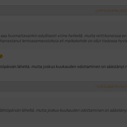
ILMOITA ASIATON VIEST
ä saa huomattavankin edullisesti viime hetkellä, mutta reittikoneissa en
harrastanut lentoasemaostoksia eli matkakohde on ollut tiedossa hyvis
htöpäivän läheltä, mutta joskus kuukauden odottaminen on säästänyt r
ILMOITA ASIATON VIEST
 lähtöpäivän läheltä, mutta joskus kuukauden odottaminen on säästänyt