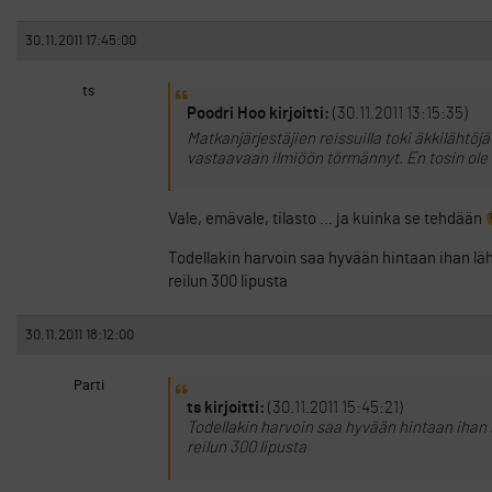
30.11.2011 17:45:00
ts
Poodri Hoo kirjoitti:
(30.11.2011 13:15:35)
Matkanjärjestäjien reissuilla toki äkkilähtöj
vastaavaan ilmiöön törmännyt. En tosin ole 
Vale, emävale, tilasto … ja kuinka se tehdään
Todellakin harvoin saa hyvään hintaan ihan lä
reilun 300 lipusta
30.11.2011 18:12:00
Parti
ts kirjoitti:
(30.11.2011 15:45:21)
Todellakin harvoin saa hyvään hintaan ihan
reilun 300 lipusta