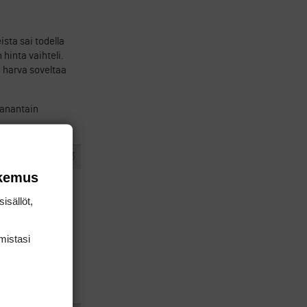
sta sai todella
 hinta vaihteli.
a harva soveltaa
maanantain
#436123
VASTAA
I
okemus
bisnes ovat
isällöt,
mis­tasi
askentamalliin