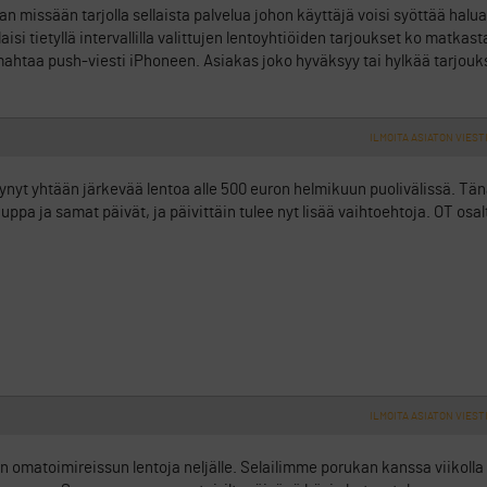
an missään tarjolla sellaista palvelua johon käyttäjä voisi syöttää ha
isi tietyllä intervallilla valittujen lentoyhtiöiden tarjoukset ko matkast
ahtaa push-viesti iPhoneen. Asiakas joko hyväksyy tai hylkää tarjouk
ILMOITA ASIATON VIEST
tynyt yhtään järkevää lentoa alle 500 euron helmikuun puolivälissä. Tä
auppa ja samat päivät, ja päivittäin tulee nyt lisää vaihtoehtoja. OT osal
ILMOITA ASIATON VIEST
 omatoimireissun lentoja neljälle. Selailimme porukan kanssa viikolla 