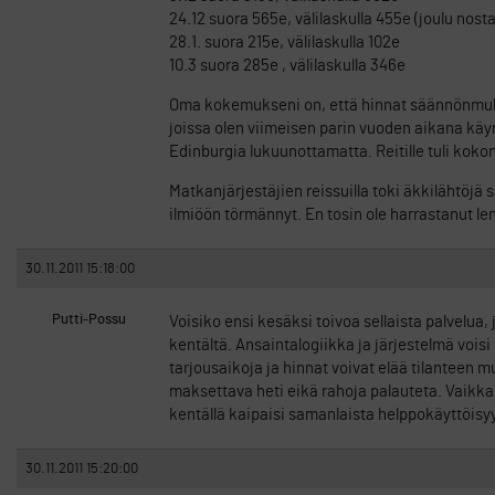
24.12 suora 565e, välilaskulla 455e (joulu nost
28.1. suora 215e, välilaskulla 102e
10.3 suora 285e , välilaskulla 346e
Oma kokemukseni on, että hinnat säännönmuka
joissa olen viimeisen parin vuoden aikana käym
Edinburgia lukuunottamatta. Reitille tuli kokon
Matkanjärjestäjien reissuilla toki äkkilähtöjä
ilmiöön törmännyt. En tosin ole harrastanut l
30.11.2011 15:18:00
Putti-Possu
Voisiko ensi kesäksi toivoa sellaista palvelua,
kentältä. Ansaintalogiikka ja järjestelmä voisi
tarjousaikoja ja hinnat voivat elää tilanteen
maksettava heti eikä rahoja palauteta. Vaikka p
kentällä kaipaisi samanlaista helppokäyttöisyy
30.11.2011 15:20:00