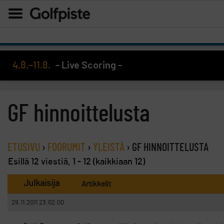
4.8.–11.8.
- Live Scoring -
GF hinnoittelusta
ETUSIVU
›
FOORUMIT
›
YLEISTÄ
›
GF HINNOITTELUSTA
Esillä 12 viestiä, 1 - 12 (kaikkiaan 12)
Julkaisija
Artikkelit
29.11.2011 23:02:00