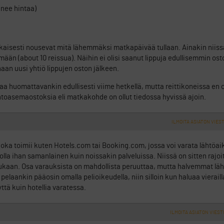
anee hintaa)
isesti nousevat mitä lähemmäksi matkapäivää tullaan. Ainakin niiss
ään (about 10 reissua). Näihin ei olisi saanut lippuja edullisemmin os
aan uusi yhtiö lippujen oston jälkeen.
 saa huomattavankin edullisesti viime hetkellä, mutta reittikoneissa en
entoasemaostoksia eli matkakohde on ollut tiedossa hyvissä ajoin.
ILMOITA ASIATON VIEST
 joka toimii kuten Hotels.com tai Booking.com, jossa voi varata lähtöaik
 olla ihan samanlainen kuin noissakin palveluissa. Niissä on sitten rajo
 mukaan. Osa varauksista on mahdollista peruuttaa, mutta halvemmat lä
elaankin pääosin omalla pelioikeudella, niin silloin kun haluaa vierailla
ttä kuin hotellia varatessa.
ILMOITA ASIATON VIEST