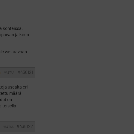
ä kohteissa,
topäivän jälkeen
 ole vastaavaan
#436121
VASTAA
I
oja usealta eri
itettu määrä
hdöt on
 toisella
#436122
VASTAA
I