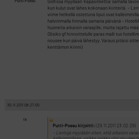
Putti-Possu
Golfissa myydään ’kapasiteettia’ samalla tavoin
kun kulut ovat lähes kokonaan kiinteitä. – Le
viime hetkellä ostettuna liput ovat kalleimmill
halvimmalla hinnalla samana päivänä – Hotelli
huoneita aikaisin varaajille, mutta rajattu mä
Olisiko gf hinnoittelulle paras malli tuo hotelli
nousee kun päivä lähestyy. Varaus pitäisi sitte
kenttämon kiinni)
30.11.2011 08:27:00
ts
Putti-Possu kirjoitti:
(29.11.2011 23:02:29)
– Lentoja myydään siten, että aikaisin varaa
kalleimmillaan, vaikka paikka olisi muuten t