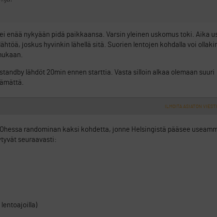
n ei enää nykyään pidä paikkaansa. Varsin yleinen uskomus toki. Aika u
töä, joskus hyvinkin lähellä sitä. Suorien lentojen kohdalla voi ollaki
 mukaan.
standby lähdöt 20min ennen starttia. Vasta silloin alkaa olemaan suuri
tämättä.
ILMOITA ASIATON VIEST
a. Ohessa randominan kaksi kohdetta, jonne Helsingistä pääsee useamma
ytyvät seuraavasti:
lentoajoilla)