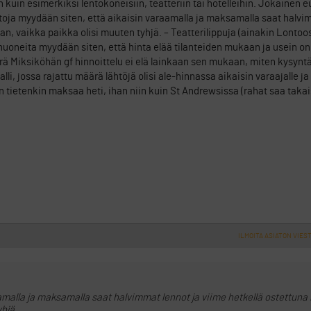
 kuin esimerkiksi lentokoneisiin, teatteriin tai hotelleihin. Jokainen eu
ntoja myydään siten, että aikaisin varaamalla ja maksamalla saat halvi
aan, vaikka paikka olisi muuten tyhjä. – Teatterilippuja (ainakin Lontoo
huoneita myydään siten, että hinta elää tilanteiden mukaan ja usein on
ärä Miksiköhän gf hinnoittelu ei elä lainkaan sen mukaan, miten kysynt
malli, jossa rajattu määrä lähtöjä olisi ale-hinnassa aikaisin varaajalle ja
n tietenkin maksaa heti, ihan niin kuin St Andrewsissa (rahat saa takai
ILMOITA ASIATON VIEST
malla ja maksamalla saat halvimmat lennot ja viime hetkellä ostettuna 
yhjä.