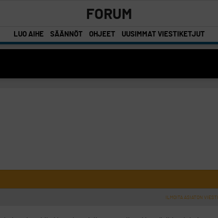
FORUM
LUO AIHE
SÄÄNNÖT
OHJEET
UUSIMMAT VIESTIKETJUT
ILMOITA ASIATON VIEST