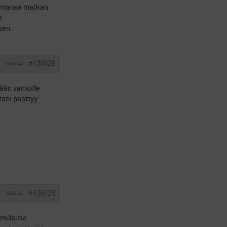
luamansa matkan
a.
sen.
#436128
VASTAA
I
nään samoille
tani päättyy.
#436129
VASTAA
I
millaisia