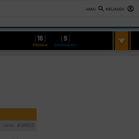
HAKU
KIRJAUDU
[
16
]
[
9
]
Kilpailua
Suomalaista
#186623
VASTAA
I