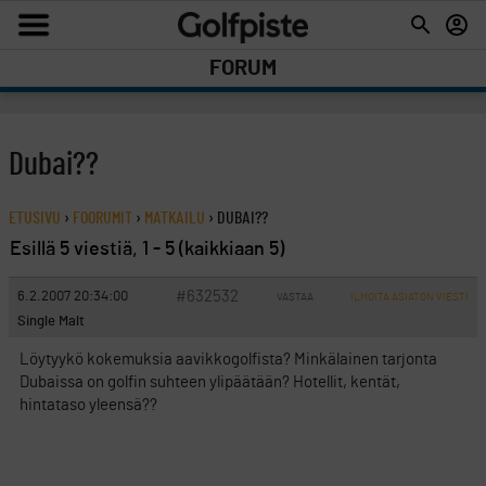
FORUM
Dubai??
ETUSIVU
›
FOORUMIT
›
MATKAILU
›
DUBAI??
Esillä 5 viestiä, 1 - 5 (kaikkiaan 5)
#632532
6.2.2007 20:34:00
VASTAA
ILMOITA ASIATON VIESTI
Single Malt
Löytyykö kokemuksia aavikkogolfista? Minkälainen tarjonta
Dubaissa on golfin suhteen ylipäätään? Hotellit, kentät,
hintataso yleensä??