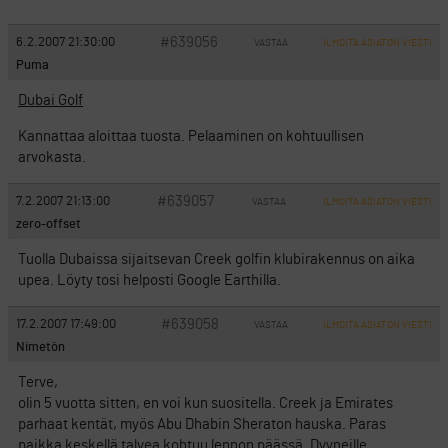
#639056
6.2.2007 21:30:00
VASTAA
ILMOITA ASIATON VIESTI
Puma
Dubai Golf
Kannattaa aloittaa tuosta. Pelaaminen on kohtuullisen
arvokasta.
#639057
7.2.2007 21:13:00
VASTAA
ILMOITA ASIATON VIESTI
zero-offset
Tuolla Dubaissa sijaitsevan Creek golfin klubirakennus on aika
upea. Löyty tosi helposti Google Earthilla.
#639058
17.2.2007 17:49:00
VASTAA
ILMOITA ASIATON VIESTI
Nimetön
Terve,
olin 5 vuotta sitten, en voi kun suositella. Creek ja Emirates
parhaat kentät, myös Abu Dhabin Sheraton hauska. Paras
paikka keskellä talvea kohtuu lennon päässä. Dyyneille