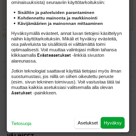
ominaisuuk­sista) seuraaviin käyttötarkoituksiin:
Sisällön ja palveluiden parantaminen
Kohdennettu mainonta ja markkinointi
Kävijämäärien ja mainonnan mittaaminen
LÄHETÄ
Hyväksymällä evästeet, annat luvan tietojesi käsittelyyn
ETUSIVU
›
FOORUMIT
›
MATKAILU
›
DUBAI??
näihin käyttötarkoituksiin. Mikäli et hyväksy evästeitä,
osa palveluista tai sisällöistä ei välttämättä toimi
optimaalisesti. Voit muuttaa valintojasi milloin tahansa
LUO AIHE
klikkaamalla
-linkkiä sivuston
Evästeasetukset
alareunassa.
SÄÄNNÖT
Jotkin teknologiat saattavat käyttää tietojasi myös ilman
suostumustasi, jos niillä on siihen oikeutettu peruste
(esim. sivun tekninen toimivuus). Voit vastustaa tätä tai
OHJEET
muuttaa kaikkia asetuksiasi valitsemalla alla olevan
-painikkeen.
Asetukset
UUSIMMAT VIESTIKETJUT
YLEISTÄ
Asetukset
Hyväksy
Tietosuoja