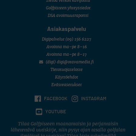
Tietoa verkon kävijöistä
Golfpisteen yhteystiedot
DSA avoimuusraportti
Asiakaspalvelu
Digipalvelut
(09) 156 6227
Avoinna ma–pe 8–16
Avoinna ma–pe 8–17
(digi) digi@otavamedia.fi
Tietosuojaseloste
Käyttöehdot
Evästeasetukset
FACEBOOK
INSTAGRAM
YOUTUBE
Tilaa Golfpisteen maanantaisin ja perjantaisin
lähetettävä uutiskirje, niin pysyt ajan tasalla golfalan