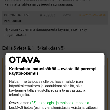
kannnatta lähteä myös jeepillä surraamaan.
#1452683
10.6.2025 14:03:55
VASTAA
ILMOITA ASIATON VIESTI
PokiTuuppari
Nykyisin kuulemma itänaapureita täynnä ja se näkyy
negatiivisesti.
Esillä 5 viestiä, 1 - 5 (kaikkiaan 5)
Vastaa aiheeseen: Dubai??
Kotimaista laatusisältöä – evästeillä parempi
käyttökokemus
Haluamme tarjota sinulle parhaan mahdollisen
käyttökokemuksen ja laadukkaat sisällöt, siksi
käytämme tällä sivustolla evästeitä ja vastaavia
teknologioita.
ja sen
(95) teknologia- ja mainoskumppania
Otava
keräävät tietoa (esim. vierailemis­tasi sivuista ja laitteesi