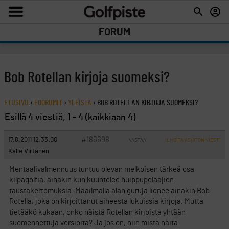
FORUM
Bob Rotellan kirjoja suomeksi?
ETUSIVU
›
FOORUMIT
›
YLEISTÄ
›
BOB ROTELLAN KIRJOJA SUOMEKSI?
Esillä 4 viestiä, 1 - 4 (kaikkiaan 4)
#186698
17.8.2011 12:33:00
VASTAA
ILMOITA ASIATON VIESTI
Kalle Virtanen
Mentaalivalmennuus tuntuu olevan melkoisen tärkeä osa
kilpagolfia, ainakin kun kuuntelee huippupelaajien
taustakertomuksia. Maailmalla alan guruja lienee ainakin Bob
Rotella, joka on kirjoittanut aiheesta lukuissia kirjoja. Mutta
tietääkö kukaan, onko näistä Rotellan kirjoista yhtään
suomennettuja versioita? Ja jos on, niin mistä näitä