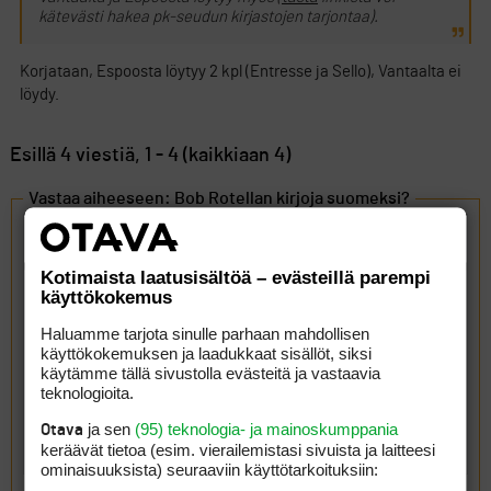
kätevästi hakea pk-seudun kirjastojen tarjontaa).
Korjataan, Espoosta löytyy 2 kpl (Entresse ja Sello), Vantaalta ei
löydy.
Esillä 4 viestiä, 1 - 4 (kaikkiaan 4)
Vastaa aiheeseen: Bob Rotellan kirjoja suomeksi?
Kotimaista laatusisältöä – evästeillä parempi
käyttökokemus
Haluamme tarjota sinulle parhaan mahdollisen
käyttökokemuksen ja laadukkaat sisällöt, siksi
käytämme tällä sivustolla evästeitä ja vastaavia
teknologioita.
ja sen
(95) teknologia- ja mainoskumppania
Otava
keräävät tietoa (esim. vierailemis­tasi sivuista ja laitteesi
ominaisuuk­sista) seuraaviin käyttötarkoituksiin: