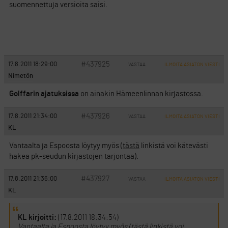
suomennettuja versioita saisi.
#437925
17.8.2011 18:29:00
VASTAA
ILMOITA ASIATON VIESTI
Nimetön
Golffarin ajatuksissa
on ainakin Hämeenlinnan kirjastossa.
#437926
17.8.2011 21:34:00
VASTAA
ILMOITA ASIATON VIESTI
KL
Vantaalta ja Espoosta löytyy myös (
tästä
linkistä voi kätevästi
hakea pk-seudun kirjastojen tarjontaa).
#437927
17.8.2011 21:36:00
VASTAA
ILMOITA ASIATON VIESTI
KL
KL kirjoitti:
(17.8.2011 18:34:54)
Vantaalta ja Espoosta löytyy myös (
tästä
linkistä voi