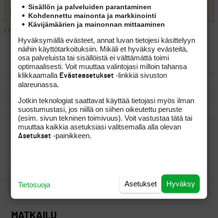
Sisällön ja palveluiden parantaminen
LÄHETÄ
Kohdennettu mainonta ja markkinointi
Kävijämäärien ja mainonnan mittaaminen
ETUSIVU
›
FOORUMIT
›
YLEISTÄ
›
BOB ROTELLAN KIRJOJA SUOMEKSI?
Hyväksymällä evästeet, annat luvan tietojesi käsittelyyn
näihin käyttötarkoituksiin. Mikäli et hyväksy evästeitä,
osa palveluista tai sisällöistä ei välttämättä toimi
LUO AIHE
optimaalisesti. Voit muuttaa valintojasi milloin tahansa
klikkaamalla
-linkkiä sivuston
Evästeasetukset
SÄÄNNÖT
alareunassa.
Jotkin teknologiat saattavat käyttää tietojasi myös ilman
OHJEET
suostumustasi, jos niillä on siihen oikeutettu peruste
(esim. sivun tekninen toimivuus). Voit vastustaa tätä tai
muuttaa kaikkia asetuksiasi valitsemalla alla olevan
UUSIMMAT VIESTIKETJUT
-painikkeen.
Asetukset
YLEISTÄ
Asetukset
Hyväksy
Tietosuoja
VÄLINEET
MATKAILU