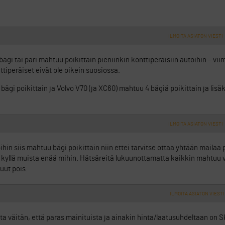
ILMOITA ASIATON VIESTI
bägi tai pari mahtuu poikittain pieniinkin konttiperäisiin autoihin – vii
tiperäiset eivät ole oikein suosiossa.
bägi poikittain ja Volvo V70 (ja XC60) mahtuu 4 bägiä poikittain ja lisäks
ILMOITA ASIATON VIESTI
in siis mahtuu bägi poikittain niin ettei tarvitse ottaa yhtään mailaa 
 kyllä muista enää mihin. Hätsäreitä lukuunottamatta kaikkin mahtuu 
uut pois.
ILMOITA ASIATON VIESTI
väitän, että paras mainituista ja ainakin hinta/laatusuhdeltaan on 