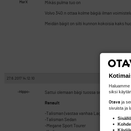
MarX
Mikäs pulma tuo on
Volvo 340:n ottaa kolme bägiä ilman voimistelu
Meidän bägit on silti kunnon kokoisia kaks huon
Kotimai
27.6.2017 14:12:10
Haluamme ta
siksi käytäm
-Hippo-
Sattui olemaan bägi tuossa selän takana, niin k
ja s
Otava
Renault
sivuista ja 
-Talisman (vastaa vanhaa Lagunaa) Spor Tour
Sisäll
-Talisman Sedan
Kohden
-Megane Sport Tourer
Kävijä