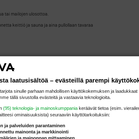
a tai mailojen ulosottoa.
etta keittiö ja sauna ja aina pullollaan tavaraa
sta laatusisältöä – evästeillä parempi käyttök
ILMOITA ASIATON VIESTI
rjota sinulle parhaan mahdollisen käyttökokemuksen ja laadukkaat s
me tällä sivustolla evästeitä ja vastaavia teknologioita.
iersin hallin ja testasin
en
(95) teknologia- ja mainoskumppania
keräävät tietoa (esim. vieraile
laitteesi ominaisuuk­sista) seuraaviin käyttötarkoituksiin:
er (Farkku)
ön ja palveluiden parantaminen
nettu mainonta ja markkinointi
määrien ja mainonnan mittaaminen