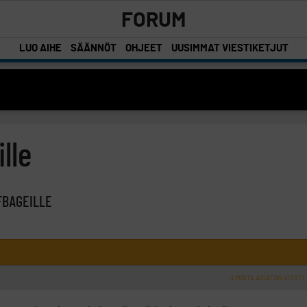
FORUM
LUO AIHE
SÄÄNNÖT
OHJEET
UUSIMMAT VIESTIKETJUT
lle
FBAGEILLE
ILMOITA ASIATON VIESTI