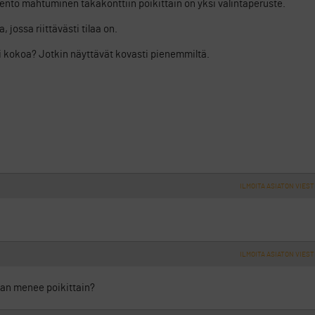
rento mahtuminen takakonttiin poikittain on yksi valintaperuste.
 jossa riittävästi tilaa on.
ti kokoa? Jotkin näyttävät kovasti pienemmiltä.
ILMOITA ASIATON VIEST
ILMOITA ASIATON VIEST
iaan menee poikittain?