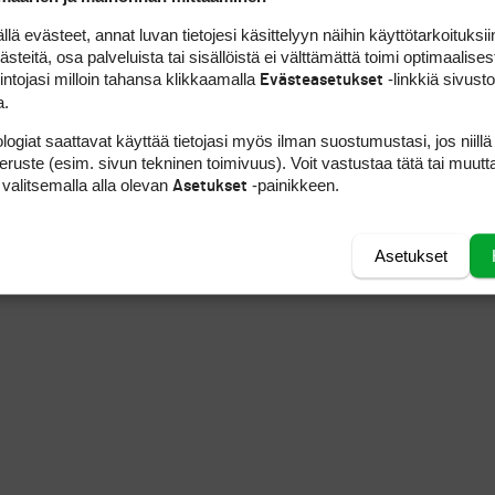
 evästeet, annat luvan tietojesi käsittelyyn näihin käyttötarkoituksiin
teitä, osa palveluista tai sisällöistä ei välttämättä toimi optimaalisest
intojasi milloin tahansa klikkaamalla
-linkkiä sivust
Evästeasetukset
a.
logiat saattavat käyttää tietojasi myös ilman suostumustasi, jos niillä
peruste (esim. sivun tekninen toimivuus). Voit vastustaa tätä tai muutt
 valitsemalla alla olevan
-painikkeen.
Asetukset
Asetukset