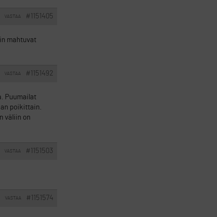
#1151405
VASTAA
kin mahtuvat
#1151492
VASTAA
a. Puumailat
an poikittain.
 väliin on
#1151503
VASTAA
#1151574
VASTAA