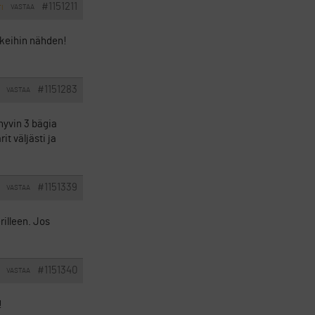
#1151211
VASTAA
TI
kkeihin nähden!
#1151283
VASTAA
hyvin 3 bägia
t väljästi ja
#1151339
VASTAA
illeen. Jos
#1151340
VASTAA
!