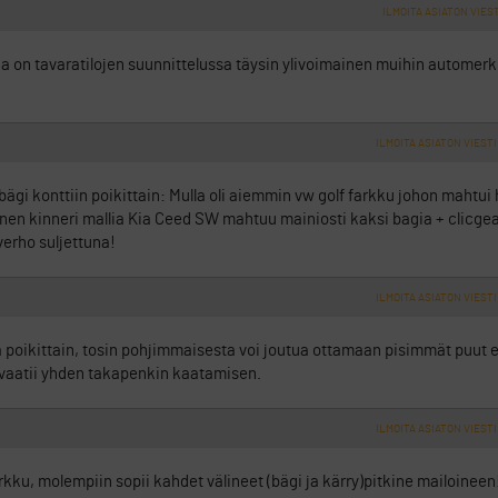
ILMOITA ASIATON VIES
 on tavaratilojen suunnittelussa täysin ylivoimainen muihin automer
ILMOITA ASIATON VIESTI
bägi konttiin poikittain: Mulla oli aiemmin vw golf farkku johon mahtui 
inen kinneri mallia Kia Ceed SW mahtuu mainiosti kaksi bagia + clicgeari
iverho suljettuna!
ILMOITA ASIATON VIESTI
poikittain, tosin pohjimmaisesta voi joutua ottamaan pisimmät puut er
 vaatii yhden takapenkin kaatamisen.
ILMOITA ASIATON VIESTI
rkku, molempiin sopii kahdet välineet (bägi ja kärry)pitkine mailoineen