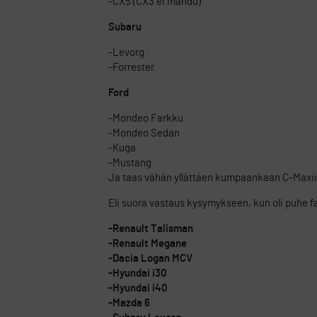
-CX5 (CX3 ei mahdu)
Subaru
-Levorg
-Forrester
Ford
-Mondeo Farkku
-Mondeo Sedan
-Kuga
-Mustang
Ja taas vähän yllättäen kumpaankaan C-Maxi
Eli suora vastaus kysymykseen, kun oli puhe fa
-Renault Talisman
-Renault Megane
-Dacia Logan MCV
-Hyundai i30
-Hyundai i40
-Mazda 6