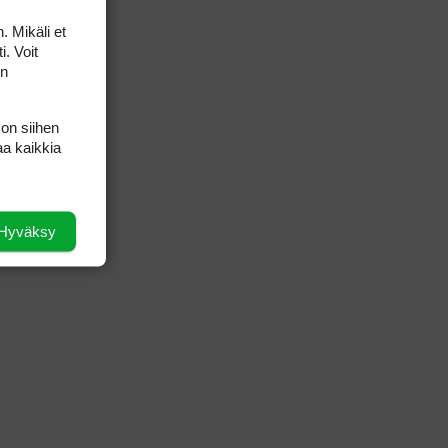
. Mikäli et
i. Voit
on
 on siihen
aa kaikkia
Hyväksy