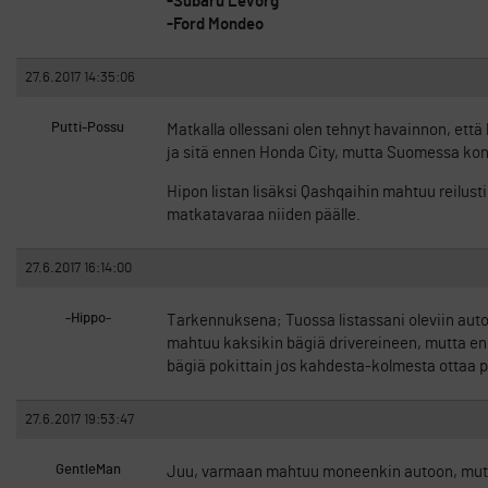
-Subaru Levorg
-Ford Mondeo
27.6.2017 14:35:06
Putti-Possu
Matkalla ollessani olen tehnyt havainnon, että 
ja sitä ennen Honda City, mutta Suomessa kont
Hipon listan lisäksi Qashqaihin mahtuu reilusti 
matkatavaraa niiden päälle.
27.6.2017 16:14:00
-Hippo-
Tarkennuksena; Tuossa listassani oleviin autoih
mahtuu kaksikin bägiä drivereineen, mutta en
bägiä pokittain jos kahdesta-kolmesta ottaa p
27.6.2017 19:53:47
GentleMan
Juu, varmaan mahtuu moneenkin autoon, mutta 