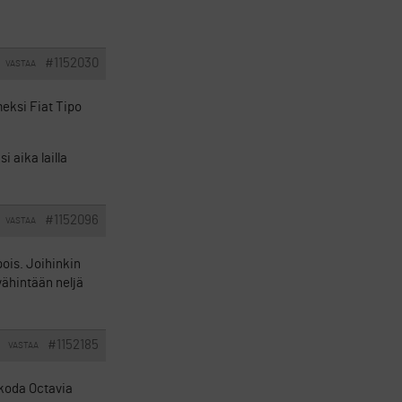
#1152030
VASTAA
meksi Fiat Tipo
i aika lailla
#1152096
VASTAA
pois. Joihinkin
vähintään neljä
#1152185
VASTAA
Skoda Octavia