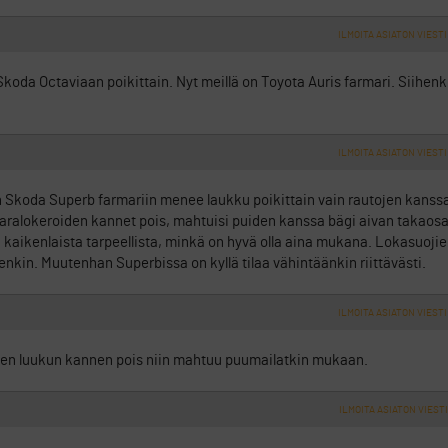
ILMOITA ASIATON VIESTI
oda Octaviaan poikittain. Nyt meillä on Toyota Auris farmari. Siihen
ILMOITA ASIATON VIESTI
un Skoda Superb farmariin menee laukku poikittain vain rautojen kanss
 tavaralokeroiden kannet pois, mahtuisi puiden kanssa bägi aivan takaosa
kaikenlaista tarpeellista, minkä on hyvä olla aina mukana. Lokasuojien
nkin. Muutenhan Superbissa on kyllä tilaa vähintäänkin riittävästi.
ILMOITA ASIATON VIESTI
a sen luukun kannen pois niin mahtuu puumailatkin mukaan.
ILMOITA ASIATON VIESTI