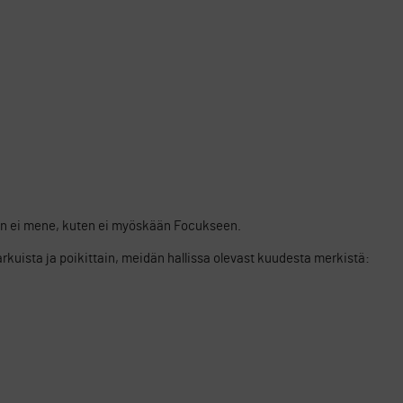
in ei mene, kuten ei myöskään Focukseen.
rkuista ja poikittain, meidän hallissa olevast kuudesta merkistä: