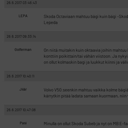
26.6.2017 03:46:43
LEPA
Skoda Octaviaan mahtuu bägi kuin bägi -Skoda
Lepeda
26.6.2017 09:33:14
Golferman
On niitä muitakin kuin oktaavia joihin mahtuu 
konttiin poikittain/tai vähän viistoon. Ja nyky
on ollut kolmaskin bagi ja luukkut kiinni ja väl
26.6.2017 10:40:11
Jiiär
Volvo V50:seenkin mahtuu vaikka kolme bägiä 
kärrytkin pitää ladata samaan kuormaan, niin
26.6.2017 10:47:08
Pasi
Minulla on ollut Skoda Subeb ja nyt on MB E-fa