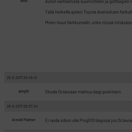
limo
Auton vaihtamista suunnittelen ja golfbagien 
Tällä hetkellä ajelen Toyota Avensiksen farkulla,
Miten muut farkkumallit, onko niissä riittäväs
25.6.2017 20:45:41
ping10
Skoda Octaviaan mahtuu bagi poikittain.
26.6.2017 00:37:24
Arnold Palmer
Ei taida silloin olla PingG10 bägissä jos Octav