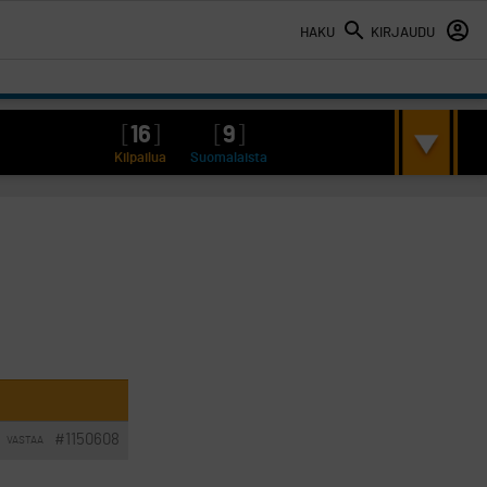
HAKU
KIRJAUDU
[
16
]
[
9
]
Kilpailua
Suomalaista
#1150608
VASTAA