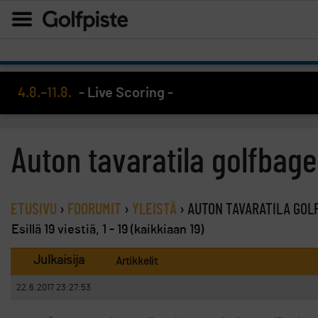
4.8.–11.8.
- Live Scoring -
Auton tavaratila golfbagei
ETUSIVU
›
FOORUMIT
›
YLEISTÄ
›
AUTON TAVARATILA GOL
Esillä 19 viestiä, 1 - 19 (kaikkiaan 19)
Julkaisija
Artikkelit
22.6.2017 23:27:53