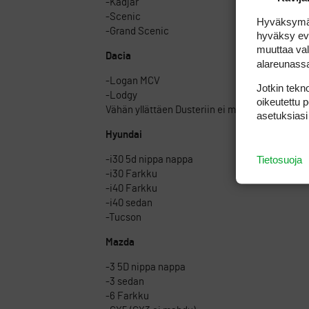
-Kadjar
-Scenic
Hyväksymällä
-Grand Scenic
hyväksy eväs
muuttaa val
Dacia
alareunass
-Logan MCV
Jotkin tekno
-Lodgy
oikeutettu 
Vähän yllättäen Dusteriin ei mahdu
asetuksiasi
Hyundai
Tietosuoja
-i30 5d nippa nappa
-i30 Farkku
-i40 Farkku
-i40 sedan
-Tucson
Mazda
-3 5D nippa nappa
-3 sedan
-6 Farkku