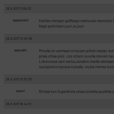
26.6.2017 11:59:32
lappamatti
Kahden hengen golfbägit mahtuvat mainiosti Sk
bägit poikittain juuri ja juuri.
26.6.2017 13:45:36
aakoo64
Minulla on varmaan erityisen pitkät mailat, k
pitää ottaa pois. Jos ottaisi sivuilla olevien
Lokeroissa vain sattuu ainakin meillä olemaan 
rautojenkin kanssa tiukalla, mutta menee kuite
26.6.2017 13:57:30
vasur!
Riittää kun Superbista ottaa toiselta puolelt
26.6.2017 16:44:51