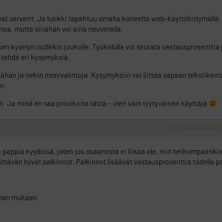
avat serverit. Ja kaikki tapahtuu omalta koneelta web-käyttöliittymäll
noa, mutta siitähän voi aina neuvotella.
en kyselyn isollekin joukolle. Työkalulla voi seurata vastausprosenttia j
i tehdä eri kysymyksiä.
hän ja nekin monivalintoja. Kysymyksiin voi liittää vapaan tekstikent
n.
an. Ja minä en saa provikoita tästä – olen vain tyytyväinen käyttäjä
ILMOITA ASIATON VIEST
aa pappia kyydissä, joten jos osaamista ei liikaa ole, niin heikompaanki
ittävän hyvät palkinnot. Palkinnot lisäävät vastausprosenttia todella pa
eman mukaan