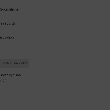
ä. Suomalainen
a raportti
än, johon
#435169
VASTAA
I
n kyselyyn saa
ljon.