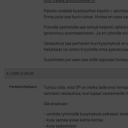
http://www.arviointikone.fi/
Palvelu sisältää kyselysoftan käytön + tarvitt
firma josta saa hyvin tukea. Hintaa en osaa sa
Pienellä opettelulla saa tehtyä helposti sähköis
generoituu automaattisesti. Ja eri ryhmille vo
Vastauksia saa parhaiten kun kysymyksiä on vä
halukkaat voi sitten kirjoitella omia ajatuksiaa
Suosittelen jos vaan saa teille sopivaan hinta
5.1.2015 21:29:00
Penkkiurheilupro
Tuntuu siltä, että OP on melko lailla ensi kert
varmasti vastauksia, kun lupaat vastanneille ri
Älä ainakaan:
– unohda ryhmitellä kysymyksiä selkeästi te
– kysy samaa asiaa kahta kertaa
– kysy epäselvästi