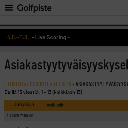
4.8.–11.8.
- Live Scoring -
Asiakastyytyväisyyskyse
ETUSIVU
›
FOORUMIT
›
YLEISTÄ
›
ASIAKASTYYTYVÄISYYS
Esillä 13 viestiä, 1 - 13 (kaikkiaan 13)
Julkaisija
Artikkelit
5.1.2015 17:59:00