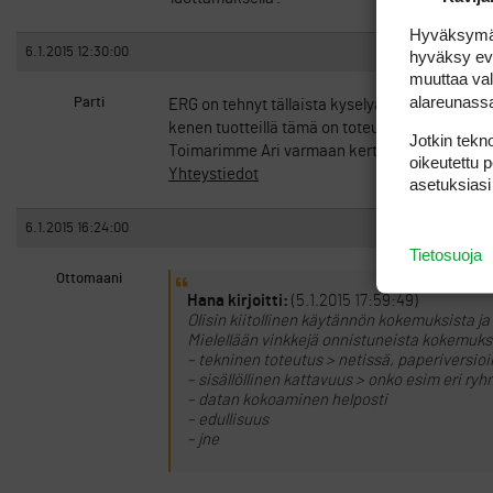
Hyväksymällä
6.1.2015 12:30:00
hyväksy eväs
muuttaa val
alareunass
Parti
ERG on tehnyt tällaista kyselyä omilta pelaajil
kenen tuotteillä tämä on toteutettu, mutta toi
Jotkin tekno
Toimarimme Ari varmaan kertoo mielellään tote
oikeutettu 
Yhteystiedot
asetuksiasi
6.1.2015 16:24:00
Tietosuoja
Ottomaani
Hana kirjoitti:
(5.1.2015 17:59:49)
Olisin kiitollinen käytännön kokemuksista ja
Mielellään vinkkejä onnistuneista kokemuksi
– tekninen toteutus > netissä, paperiversio
– sisällöllinen kattavuus > onko esim eri r
– datan kokoaminen helposti
– edullisuus
– jne