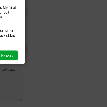
. Mikäli et
#435173
VASTAA
i. Voit
I
on
lynsä. En tiedä
 on siihen
aa kaikkia
#435174
VASTAA
I
Hyväksy
yselyistä.