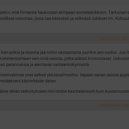
ekin, että firmanne haukutaan alimpaan sontalaatikkoon. Tarkoitan sis
nöllistä toteuttaa, josta saa kätevästi ja selkeästi tulokset irti. Koht
ILMOITA ASIATON VIEST
liian pitkiä ja monilta jää niihin vastaamatta juurikin sen vuoksi. Jos it
n kommentoimaan vain niitä osioita, jotka aidosti kiinnostavat. Uskois
taan parannuksia ja alentavan vastaamiskynnystä.
t monivalinnat ovat selkeä ykkösvaihtoehto. Vapaan sanan osioon pyytä
imoidakseni käsiteltävän datan.
väline tähän tarkoitukseen niin tiedon käsittelemisen kuin kustannuste
ILMOITA ASIATON VIEST