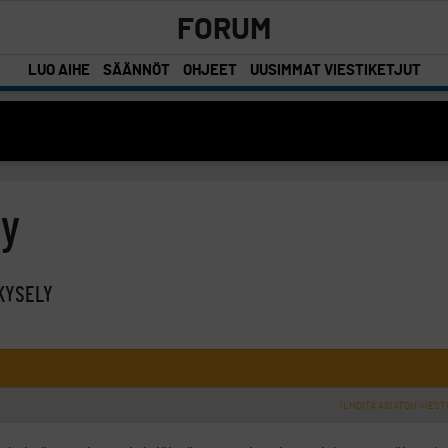
FORUM
LUO AIHE
SÄÄNNÖT
OHJEET
UUSIMMAT VIESTIKETJUT
ly
KYSELY
ILMOITA ASIATON VIEST