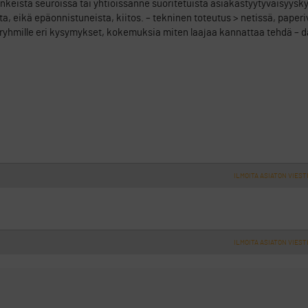
inkeistä seuroissa tai yhtiöissänne suoritetuista asiakastyytyväisyysky
, eikä epäonnistuneista, kiitos. – tekninen toteutus > netissä, paperi
ri ryhmille eri kysymykset, kokemuksia miten laajaa kannattaa tehdä – 
ILMOITA ASIATON VIEST
ILMOITA ASIATON VIEST