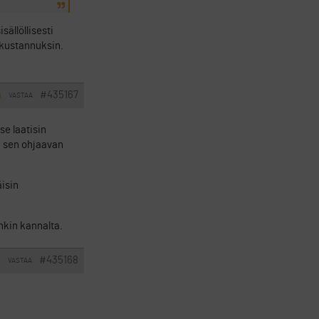
ällöllisesti
uukustannuksin.
#435167
VASTAA
I
se laatisin
in sen ohjaavan
isin
nkin kannalta.
#435168
VASTAA
I