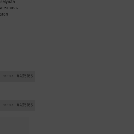
selyistä.
versioina,
datan
#435165
VASTAA
I
#435166
VASTAA
I