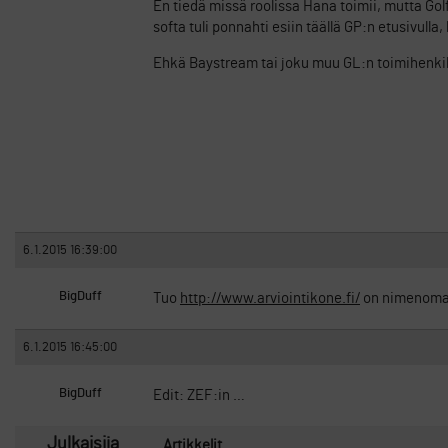
En tiedä missä roolissa Hana toimii, mutta Gol
softa tuli ponnahti esiin täällä GP:n etusivulla,
Ehkä Baystream tai joku muu GL:n toimihenkil
6.1.2015 16:39:00
BigDuff
Tuo
http://www.arviointikone.fi/
on nimenomaa
6.1.2015 16:45:00
BigDuff
Edit: ZEF:in …
Julkaisija
Artikkelit