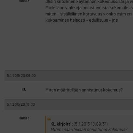
Hana3
Olisin kiitollinen käytännön kokemuksista ja v
Mielellään vinkkejä onnistuneista kokemuksista
miten – sisällöllinen kattavuus > onko esim e
kokoaminen helposti – edullisuus – jne
5.1.2015 20:09:00
KL
Miten määritellään onnistunut kokemus?
5.1.2015 20:16:00
Hana3
KL kirjoitti:
(5.1.2015 18:09:31)
Miten määritellään onnistunut kokemus?