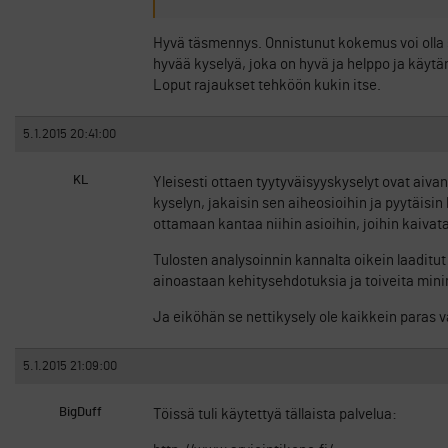
Hyvä täsmennys. Onnistunut kokemus voi olla s
hyvää kyselyä, joka on hyvä ja helppo ja käytän
Loput rajaukset tehköön kukin itse.
5.1.2015 20:41:00
KL
Yleisesti ottaen tyytyväisyyskyselyt ovat aivan 
kyselyn, jakaisin sen aiheosioihin ja pyytäisi
ottamaan kantaa niihin asioihin, joihin kaiva
Tulosten analysoinnin kannalta oikein laaditu
ainoastaan kehitysehdotuksia ja toiveita min
Ja eiköhän se nettikysely ole kaikkein paras 
5.1.2015 21:09:00
BigDuff
Töissä tuli käytettyä tällaista palvelua: