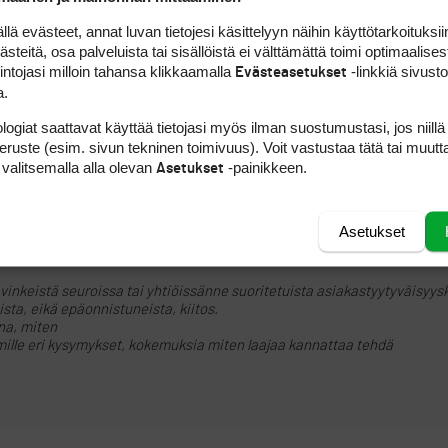
 evästeet, annat luvan tietojesi käsittelyyn näihin käyttötarkoituksiin
teitä, osa palveluista tai sisällöistä ei välttämättä toimi optimaalisest
ILMOITA ASIATON VIEST
intojasi milloin tahansa klikkaamalla
-linkkiä sivust
Evästeasetukset
a.
ta ja myös meillä käyneille vieraspelaajille lähetetään mailitse oma kyse
mivan tuntuinen peli.
logiat saattavat käyttää tietojasi myös ilman suostumustasi, jos niillä
utuspuolesta lisää jos otat häneen yhteyttä.
peruste (esim. sivun tekninen toimivuus). Voit vastustaa tätä tai muutt
 valitsemalla alla olevan
-painikkeen.
Asetukset
ILMOITA ASIATON VIEST
Asetukset
 vinkeistä seuroissa tai yhtiöissänne suoritetuista asiakastyytyväisyysk
sta, eikä epäonnistuneista, kiitos.
ina, miten
yhmille eri kysymykset, kokemuksia miten laajaa kannattaa tehdä