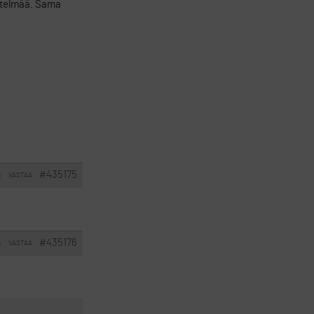
estelmää. Sama
#435175
VASTAA
I
#435176
VASTAA
I