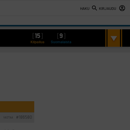
HAKU
KIRJAUDU
[
15
]
[
9
]
Kilpailua
Suomalaista
#186580
VASTAA
I