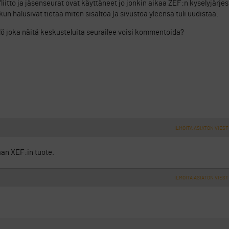
fliitto ja jäsenseurat ovat käyttäneet jo jonkin aikaa ZEF:n kyselyjärj
 kun halusivat tietää miten sisältöä ja sivustoa yleensä tuli uudistaa.
ö joka näitä keskusteluita seurailee voisi kommentoida?
ILMOITA ASIATON VIEST
n XEF:in tuote.
ILMOITA ASIATON VIEST