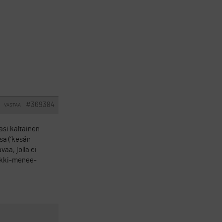
#369384
VASTAA
asi kaltainen
ssa (’kesän
aa, jolla ei
aikki-menee-