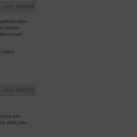
#369376
VASTAA
pelaillut vasta
en lyönnin
elleen ennen
 sitäkin
#369377
VASTAA
ymyssa suin
, pallo tiille,