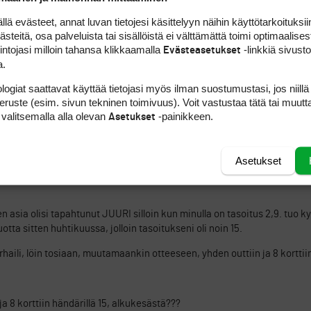
, sidon ykköstiillä kengännauhat avattattuani ensimmäisen kammoslice
king all over!
 evästeet, annat luvan tietojesi käsittelyyn näihin käyttötarkoituksiin
teitä, osa palveluista tai sisällöistä ei välttämättä toimi optimaalisest
intojasi milloin tahansa klikkaamalla
-linkkiä sivust
Evästeasetukset
ILMOITA ASIATON VIESTI
a.
a niin saat varmasti ainakin 6
logiat saattavat käyttää tietojasi myös ilman suostumustasi, jos niillä
peruste (esim. sivun tekninen toimivuus). Voit vastustaa tätä tai muutt
 valitsemalla alla olevan
-painikkeen.
Asetukset
ILMOITA ASIATON VIESTI
Asetukset
I tuo (kaksi outtiin, 10 korttiin), se oli vain esimerkki. olen tietenkin 
 asia olisi tapahtunut JUURI silloin kun minulla on tasoitus 2,9. tuo 
ta sitten huhtikuussa, jolloin tasoitukseni oli noin 15.
arhaili, löin tosiaan, muutamaankin otteeseen, yhden outtiin ja 8 korttii
a 8 korttiin händärillä 15, alkukesästä???