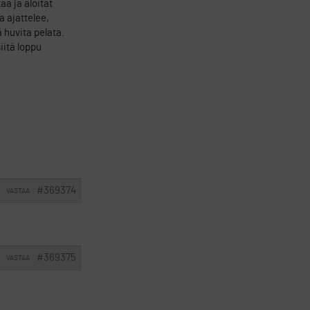
a ja aloitat
a ajattelee,
 huvita pelata.
iitä loppu
#369374
VASTAA
#369375
VASTAA