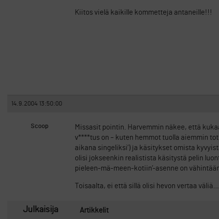
Kiitos vielä kaikille kommetteja antaneille!!!
14.9.2004 13:50:00
Scoop
Missasit pointin. Harvemmin näkee, että kukaa
v****tus on – kuten hemmot tuolla aiemmin totesi
aikana singeliksi’) ja käsitykset omista kyvyis
olisi jokseenkin realistista käsitystä pelin l
pieleen-mä-meen-kotiin’-asenne on vähintään
Toisaalta, ei että sillä olisi hevon vertaa väliä
Julkaisija
Artikkelit