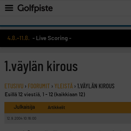
4.8.–11.8.
- Live Scoring -
1.väylän kirous
ETUSIVU
›
FOORUMIT
›
YLEISTÄ
›
1.VÄYLÄN KIROUS
Esillä 12 viestiä, 1 - 12 (kaikkiaan 12)
Julkaisija
Artikkelit
12.9.2004 10:16:00