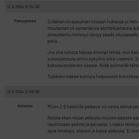
12.9.2004 15:34:00
Paksupekka
Sullahan on ajatukset tosiaan hukassa jo heti ek
muutaman oli samanlaisia aloittelijamaisia aj
aiheuttama menetys täytyy saada seuraavalla ly
peliä.
Jos sitä tulosta haluaa enempi tehdä, niin ka
suhteutettuna omiin kykyihin eikä unelmiin. S
kokonaistuloksen sijasta. Niillä lyönneillä tah
Tuloksen näkee kortista helpommin kierroksen
12.9.2004 21:59:00
Nimetön
Miten 2.9 hadarilla pelaava voi vetaa alotukses
Noista ekan reijan peloista muuten paasee par
nauttimaan pelista ja paivasta. Lisaksi rento ju
syva henkays, stanssi ja katse pallossa. Ei to