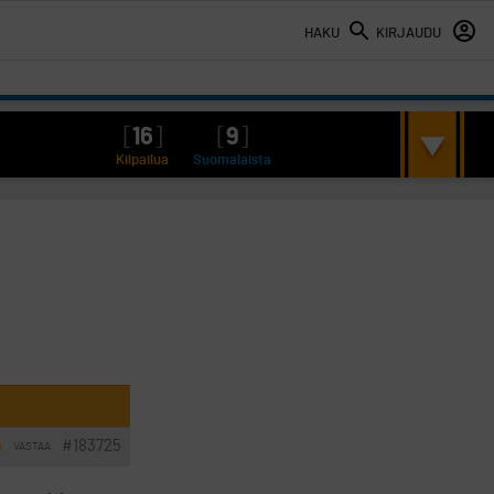
HAKU
KIRJAUDU
[
16
]
[
9
]
Kilpailua
Suomalaista
#183725
VASTAA
I