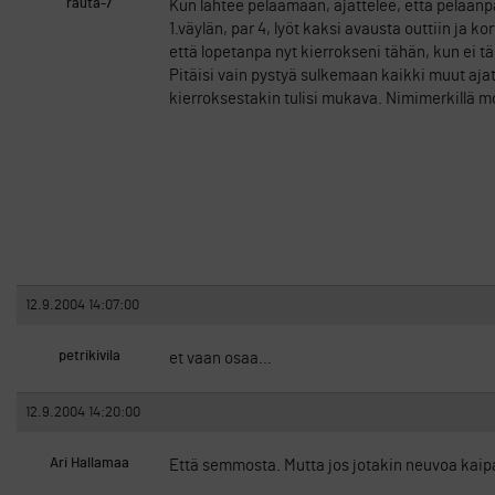
rauta-7
Kun lähtee pelaamaan, ajattelee, että pelaanpa
1.väylän, par 4, lyöt kaksi avausta outtiin ja k
että lopetanpa nyt kierrokseni tähän, kun ei tä
Pitäisi vain pystyä sulkemaan kaikki muut ajatuk
kierroksestakin tulisi mukava. Nimimerkillä
12.9.2004 14:07:00
petrikivila
et vaan osaa…
12.9.2004 14:20:00
Ari Hallamaa
Että semmosta. Mutta jos jotakin neuvoa kaipa