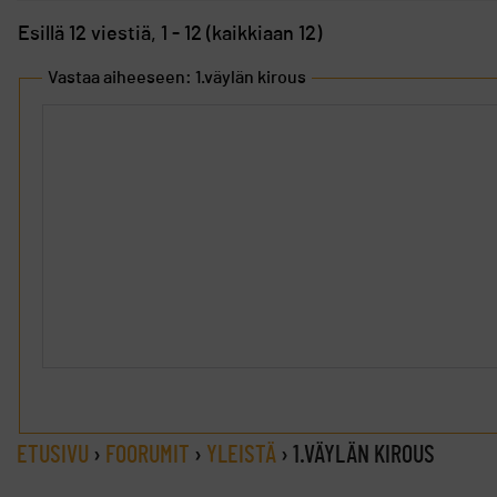
Esillä 12 viestiä, 1 - 12 (kaikkiaan 12)
Vastaa aiheeseen: 1.väylän kirous
ETUSIVU
›
FOORUMIT
›
YLEISTÄ
›
1.VÄYLÄN KIROUS