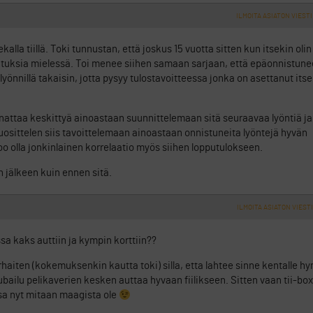
ILMOITA ASIATON VIESTI
alla tiillä. Toki tunnustan, että joskus 15 vuotta sitten kun itsekin olin 
atuksia mielessä. Toi menee siihen samaan sarjaan, että epäonnistune
önnillä takaisin, jotta pysyy tulostavoitteessa jonka on asettanut its
nnattaa keskittyä ainoastaan suunnittelemaan sitä seuraavaa lyöntiä ja
uosittelen siis tavoittelemaan ainoastaan onnistuneita lyöntejä hyvän
too olla jonkinlainen korrelaatio myös siihen lopputulokseen.
 jälkeen kuin ennen sitä.
ILMOITA ASIATON VIESTI
sa kaks auttiin ja kympin korttiin??
haiten (kokemuksenkin kautta toki) silla, etta lahtee sinne kentalle h
bailu pelikaverien kesken auttaa hyvaan fiilikseen. Sitten vaan tii-boxiin
ssa nyt mitaan maagista ole