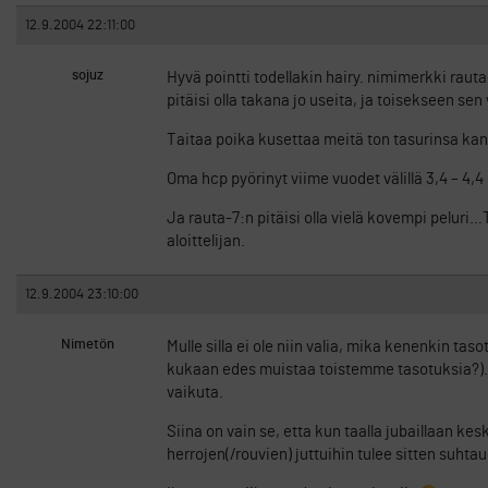
12.9.2004 22:11:00
sojuz
Hyvä pointti todellakin hairy. nimimerkki rauta
pitäisi olla takana jo useita, ja toisekseen sen
Taitaa poika kusettaa meitä ton tasurinsa kan
Oma hcp pyörinyt viime vuodet välillä 3,4 – 4,4
Ja rauta-7:n pitäisi olla vielä kovempi pelur
aloittelijan.
12.9.2004 23:10:00
Nimetön
Mulle silla ei ole niin valia, mika kenenkin tas
kukaan edes muistaa toistemme tasotuksia?). Se
vaikuta.
Siina on vain se, etta kun taalla jubaillaan ke
herrojen(/rouvien) juttuihin tulee sitten suhta