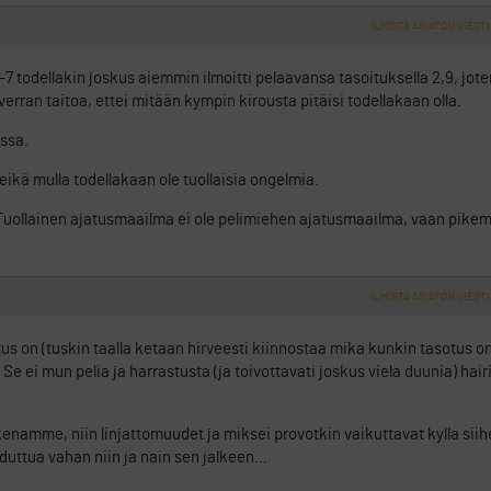
ILMOITA ASIATON VIESTI
-7 todellakin joskus aiemmin ilmoitti pelaavansa tasoituksella 2,9, jote
 verran taitoa, ettei mitään kympin kirousta pitäisi todellakaan olla.
ssa.
 eikä mulla todellakaan ole tuollaisia ongelmia.
i…Tuollainen ajatusmaailma ei ole pelimiehen ajatusmaailma, vaan pike
ILMOITA ASIATON VIESTI
otus on (tuskin taalla ketaan hirveesti kiinnostaa mika kunkin tasotus on
 ei mun pelia ja harrastusta (ja toivottavati joskus viela duunia) hairi
skenamme, niin linjattomuudet ja miksei provotkin vaikuttavat kylla siih
uduttua vahan niin ja nain sen jalkeen…