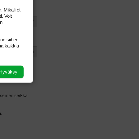
n outiin ja
. Mikäli et
i. Voit
#369382
on
VASTAA
 on siihen
aa kaikkia
#369383
VASTAA
Hyväksy
lyönyt yhden
kyseinen seikka
n.