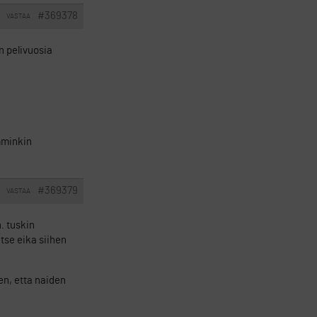
#369378
VASTAA
n pelivuosia
mminkin
#369379
VASTAA
. tuskin
tse eika siihen
en, etta naiden