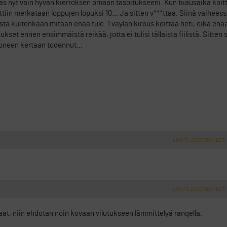
s nyt vain hyvän kierroksen omaan tasoitukseeni. Kun tiiausaika koitta
orttiin merkataan loppujen lopuksi 10… Ja sitten v***ttaa. Siinä vaiheess
stä kuitenkaan mitään enää tule. 1.väylän kirous koittaa heti, eikä enää
set ennen ensimmäistä reikää, jotta ei tulisi tällaista fiilistä. Sitten s
 moneen kertaan todennut…
ILMOITA ASIATON VIESTI
ILMOITA ASIATON VIESTI
at, niin ehdotan noin kovaan vilutukseen lämmittelyä rangella.