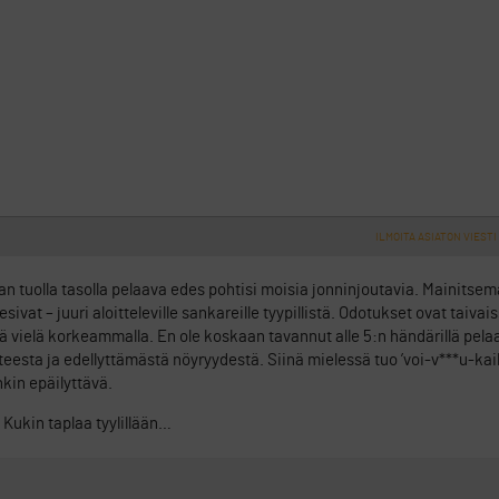
ILMOITA ASIATON VIESTI
n tuolla tasolla pelaava edes pohtisi moisia jonninjoutavia. Mainitsem
vat – juuri aloitteleville sankareille tyypillistä. Odotukset ovat taivai
tä vielä korkeammalla. En ole koskaan tavannut alle 5:n händärillä pelaav
uonteesta ja edellyttämästä nöyryydestä. Siinä mielessä tuo ’voi-v***u-k
kin epäilyttävä.
… Kukin taplaa tyylillään…