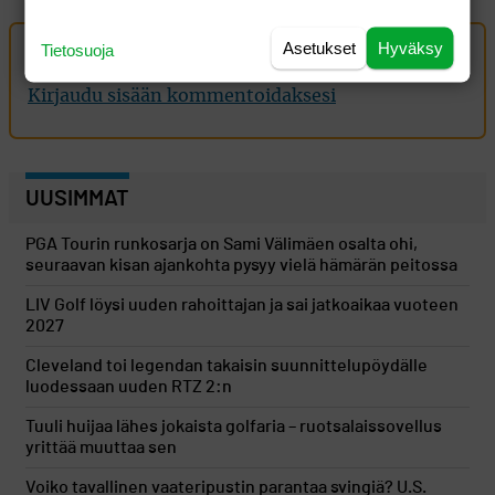
Asetukset
Hyväksy
Tietosuoja
Oma kommentti
Kirjaudu sisään kommentoidaksesi
UUSIMMAT
PGA Tourin runkosarja on Sami Välimäen osalta ohi,
seuraavan kisan ajankohta pysyy vielä hämärän peitossa
LIV Golf löysi uuden rahoittajan ja sai jatkoaikaa vuoteen
2027
Cleveland toi legendan takaisin suunnittelupöydälle
luodessaan uuden RTZ 2:n
Tuuli huijaa lähes jokaista golfaria – ruotsalaissovellus
yrittää muuttaa sen
Voiko tavallinen vaateripustin parantaa svingiä? U.S.