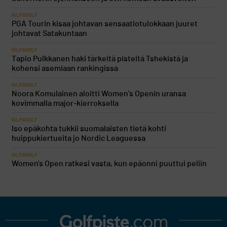
KILPAGOLF
PGA Tourin kisaa johtavan sensaatiotulokkaan juuret
johtavat Satakuntaan
KILPAGOLF
Tapio Pulkkanen haki tärkeitä pisteitä Tshekistä ja
kohensi asemiaan rankingissa
KILPAGOLF
Noora Komulainen aloitti Women’s Openin uransa
kovimmalla major-kierroksella
KILPAGOLF
Iso epäkohta tukkii suomalaisten tietä kohti
huippukiertueita jo Nordic Leaguessa
KILPAGOLF
Women's Open ratkesi vasta, kun epäonni puuttui peliin