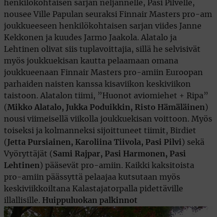
henkilökohtaisen sarjan neljännelle, Pasi Pilvelle,
nousee Ville Papulan seuraksi Finnair Masters pro-am
joukkueeseen henkilökohtaisen sarjan viides Janne
Kekkonen ja kuudes Jarmo Jaakola. Alatalo ja
Lehtinen olivat siis tuplavoittajia, sillä he selvisivät
myös joukkuekisan kautta pelaamaan omana
joukkueenaan Finnair Masters pro-amiin Euroopan
parhaiden naisten kanssa kisaviikon keskiviikon
taistoon. Alatalon tiimi, ”Huonot aviomiehet + Ripa”
(
Mikko Alatalo, Jukka Poduikkin, Risto Hämäläinen
)
nousi viimeisellä viikolla joukkuekisan voittoon. Myös
toiseksi ja kolmanneksi sijoittuneet tiimit, Birdiet
(
Jetta Pursiainen, Karoliina Tiivola, Pasi Pilvi
) sekä
Vyöryttäjät (
Sami Rajpar, Pasi Harmonen, Pasi
Lehtinen
) pääsevät pro-amiin. Kaikki kaksitoista
pro-amiin päässyttä pelaajaa kutsutaan myös
keskiviikkoiltana Kalastajatorpalla pidettäville
illallisille.
Huippuluokan palkinnot