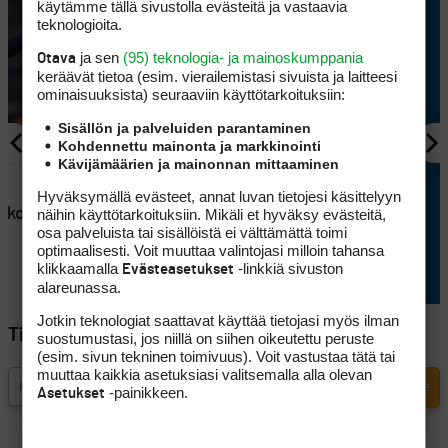
käytämme tällä sivustolla evästeitä ja vastaavia
teknologioita.
ja sen
(95) teknologia- ja mainoskumppania
Otava
keräävät tietoa (esim. vierailemis­tasi sivuista ja laitteesi
ominaisuuk­sista) seuraaviin käyttötarkoituksiin:
Sisällön ja palveluiden parantaminen
Kohdennettu mainonta ja markkinointi
Kävijämäärien ja mainonnan mittaaminen
AJANKOHTAISTA
en
Lappajärvellä kisataan
Hyväksymällä evästeet, annat luvan tietojesi käsittelyyn
atkoaikaa
sunnuntaina hyvin
näihin käyttötarkoituksiin. Mikäli et hyväksy evästeitä,
osa palveluista tai sisällöistä ei välttämättä toimi
erikoisessa golftriathlonissa
optimaalisesti. Voit muuttaa valintojasi milloin tahansa
klikkaamalla
-linkkiä sivuston
Evästeasetukset
alareunassa.
Jotkin teknologiat saattavat käyttää tietojasi myös ilman
Tilaa Golfpisteen uutiskirje
suostumustasi, jos niillä on siihen oikeutettu peruste
(esim. sivun tekninen toimivuus). Voit vastustaa tätä tai
muuttaa kaikkia asetuksiasi valitsemalla alla olevan
-painikkeen.
Asetukset