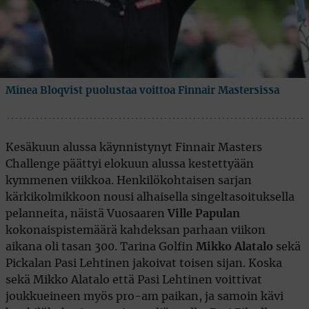
Minea Bloqvist puolustaa voittoa Finnair Mastersissa
Kesäkuun alussa käynnistynyt Finnair Masters
Challenge päättyi elokuun alussa kestettyään
kymmenen viikkoa. Henkilökohtaisen sarjan
kärkikolmikkoon nousi alhaisella singeltasoituksella
pelanneita, näistä Vuosaaren
Ville Papulan
kokonaispistemäärä kahdeksan parhaan viikon
aikana oli tasan 300. Tarina Golfin
Mikko Alatalo
sekä
Pickalan Pasi Lehtinen jakoivat toisen sijan. Koska
sekä Mikko Alatalo että Pasi Lehtinen voittivat
joukkueineen myös pro-am paikan, ja samoin kävi