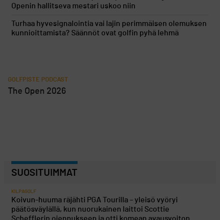
Openin hallitseva mestari uskoo niin
Turhaa hyvesignalointia vai lajin perimmäisen olemuksen
kunnioittamista? Säännöt ovat golfin pyhä lehmä
GOLFPISTE PODCAST
The Open 2026
SUOSITUIMMAT
KILPAGOLF
Koivun-huuma räjähti PGA Tourilla – yleisö vyöryi
päätösväylällä, kun nuorukainen laittoi Scottie
Schefflerin ojennukseen ja otti komean avausvoiton