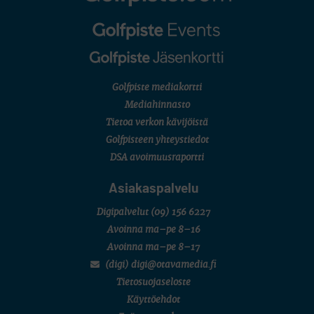
Golfpiste mediakortti
Mediahinnasto
Tietoa verkon kävijöistä
Golfpisteen yhteystiedot
DSA avoimuusraportti
Asiakaspalvelu
Digipalvelut
(09) 156 6227
Avoinna ma–pe 8–16
Avoinna ma–pe 8–17
(digi) digi@otavamedia.fi
Tietosuojaseloste
Käyttöehdot