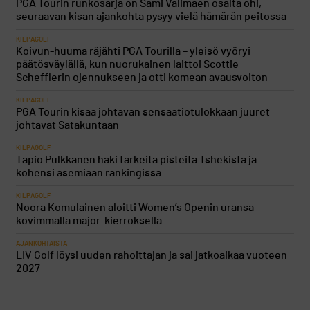
PGA Tourin runkosarja on Sami Välimäen osalta ohi,
seuraavan kisan ajankohta pysyy vielä hämärän peitossa
KILPAGOLF
Koivun-huuma räjähti PGA Tourilla – yleisö vyöryi
päätösväylällä, kun nuorukainen laittoi Scottie
Schefflerin ojennukseen ja otti komean avausvoiton
KILPAGOLF
PGA Tourin kisaa johtavan sensaatiotulokkaan juuret
johtavat Satakuntaan
KILPAGOLF
Tapio Pulkkanen haki tärkeitä pisteitä Tshekistä ja
kohensi asemiaan rankingissa
KILPAGOLF
Noora Komulainen aloitti Women’s Openin uransa
kovimmalla major-kierroksella
AJANKOHTAISTA
LIV Golf löysi uuden rahoittajan ja sai jatkoaikaa vuoteen
2027