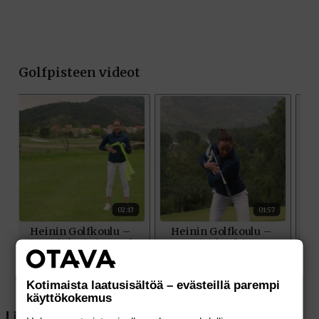
Kotimaista laatusisältöä – evästeillä parempi
käyttökokemus
Lisää aiheesta