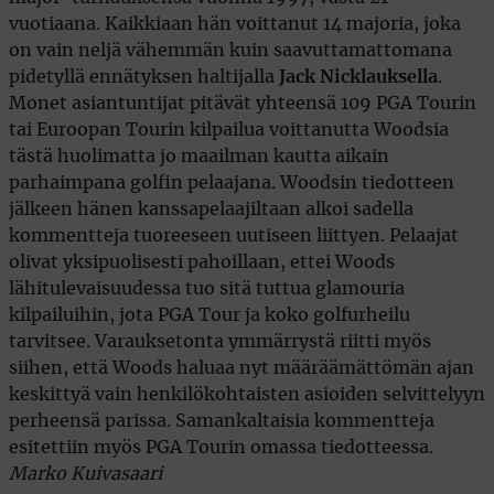
vuotiaana. Kaikkiaan hän voittanut 14 majoria, joka
on vain neljä vähemmän kuin saavuttamattomana
pidetyllä ennätyksen haltijalla
Jack Nicklauksella
.
Monet asiantuntijat pitävät yhteensä 109 PGA Tourin
tai Euroopan Tourin kilpailua voittanutta Woodsia
tästä huolimatta jo maailman kautta aikain
parhaimpana golfin pelaajana. Woodsin tiedotteen
jälkeen hänen kanssapelaajiltaan alkoi sadella
kommentteja tuoreeseen uutiseen liittyen. Pelaajat
olivat yksipuolisesti pahoillaan, ettei Woods
lähitulevaisuudessa tuo sitä tuttua glamouria
kilpailuihin, jota PGA Tour ja koko golfurheilu
tarvitsee. Varauksetonta ymmärrystä riitti myös
siihen, että Woods haluaa nyt määräämättömän ajan
keskittyä vain henkilökohtaisten asioiden selvittelyyn
perheensä parissa. Samankaltaisia kommentteja
esitettiin myös PGA Tourin omassa tiedotteessa.
Marko Kuivasaari