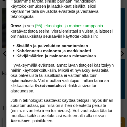
Haluamme tarjota sinulle parhaan mahdollisen
käyttökokemuksen ja laadukkaat sisällöt, siksi
käytämme tällä sivustolla evästeitä ja vastaavia
teknologioita.
ja sen
(95) teknologia- ja mainoskumppania
Otava
keräävät tietoa (esim. vierailemis­tasi sivuista ja laitteesi
ominaisuuk­sista) seuraaviin käyttötarkoituksiin:
Sisällön ja palveluiden parantaminen
Kohdennettu mainonta ja markkinointi
Kävijämäärien ja mainonnan mittaaminen
AJANKOHTAISTA
Hyväksymällä evästeet, annat luvan tietojesi käsittelyyn
en
Lappajärvellä kisataan
näihin käyttötarkoituksiin. Mikäli et hyväksy evästeitä,
atkoaikaa
sunnuntaina hyvin
osa palveluista tai sisällöistä ei välttämättä toimi
erikoisessa golftriathlonissa
optimaalisesti. Voit muuttaa valintojasi milloin tahansa
klikkaamalla
-linkkiä sivuston
Evästeasetukset
alareunassa.
Jotkin teknologiat saattavat käyttää tietojasi myös ilman
suostumustasi, jos niillä on siihen oikeutettu peruste
Tilaa Golfpisteen uutiskirje
(esim. sivun tekninen toimivuus). Voit vastustaa tätä tai
muuttaa kaikkia asetuksiasi valitsemalla alla olevan
-painikkeen.
Asetukset