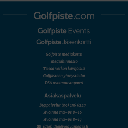
Golfpiste mediakortti
Mediahinnasto
Tietoa verkon kävijöistä
Golfpisteen yhteystiedot
DSA avoimuusraportti
Asiakaspalvelu
Digipalvelut
(09) 156 6227
Avoinna ma–pe 8–16
Avoinna ma–pe 8–17
(digi) digi@otavamedia.fi