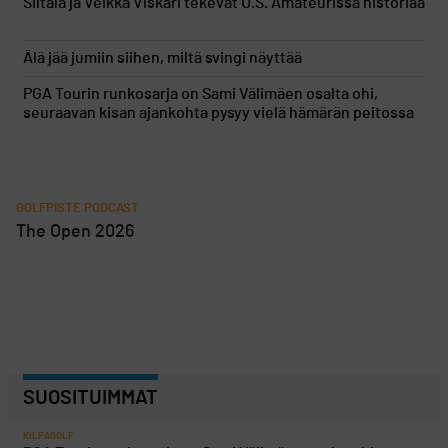
Siltala ja Veikka Viskari tekevät U.S. Amateurissa historiaa
Älä jää jumiin siihen, miltä svingi näyttää
PGA Tourin runkosarja on Sami Välimäen osalta ohi,
seuraavan kisan ajankohta pysyy vielä hämärän peitossa
GOLFPISTE PODCAST
The Open 2026
SUOSITUIMMAT
KILPAGOLF