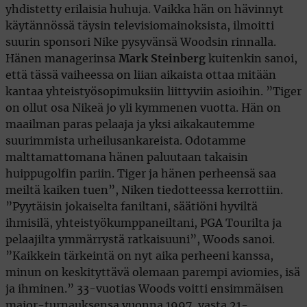
yhdistetty erilaisia huhuja. Vaikka hän on hävinnyt
käytännössä täysin televisiomainoksista, ilmoitti
suurin sponsori Nike pysyvänsä Woodsin rinnalla.
Hänen managerinsa
Mark Steinberg
kuitenkin sanoi,
että tässä vaiheessa on liian aikaista ottaa mitään
kantaa yhteistyösopimuksiin liittyviin asioihin. ”Tiger
on ollut osa Nikeä jo yli kymmenen vuotta. Hän on
maailman paras pelaaja ja yksi aikakautemme
suurimmista urheilusankareista. Odotamme
malttamattomana hänen paluutaan takaisin
huippugolfin pariin. Tiger ja hänen perheensä saa
meiltä kaiken tuen”, Niken tiedotteessa kerrottiin.
”Pyytäisin jokaiselta faniltani, säätiöni hyviltä
ihmisilä, yhteistyökumppaneiltani, PGA Tourilta ja
pelaajilta ymmärrystä ratkaisuuni”, Woods sanoi.
”Kaikkein tärkeintä on nyt aika perheeni kanssa,
minun on keskityttävä olemaan parempi aviomies, isä
ja ihminen.” 33-vuotias Woods voitti ensimmäisen
major-turnauksensa vuonna 1997, vasta 21-