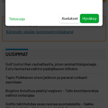
Asetukset
Hyväksy
Tietosuoja
Oma kommentti
Kirjaudu sisään kommentoidaksesi
UUSIMMAT
Golf tuntui liian rauhalliselta, joten ammattilaispelaaja
Eetu Isometsä vaihtoi päälajikseen hiihdon
Tapio Pulkkanen eteni jatkoon ja paransi rutkasti
asemiaan
Bogiton ilotulitus päättyi eagleen – Talin kenttäennätys
vaihtoi omistajaa
Golfin tähtitehdas avaa ovensa suomalaisille – Sakke