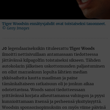
Tiger Woodsin ennätysjahdit ovat toistaiseksi tauonneet.
© Getty Images
legendaariseksikin tituleerattu
Tiger Woods
JO
ilmoitti nettisivuillaan antamassaan tiedotteessa
jättävänsä kilpagolfin toistaiseksi sikseen. Tähden
autokolarin jälkeisen uskottomuuden paljastuminen
on ollut marraskuun lopulta lähtien median
ykkösaiheita kautta maailman ja paine
tämänkaltaiseen ratkaisuun oli jo jonkun aikaa
odotettavissa. Woods sanoi tiedotteessaan
yrittävänsä korjata aiheuttamansa vahingon ja pyysi
kunnioittamaan itsensä ja perheensä yksityisyyttä.
Woodsin sponsorisopimuksiin on myös viime päivinä