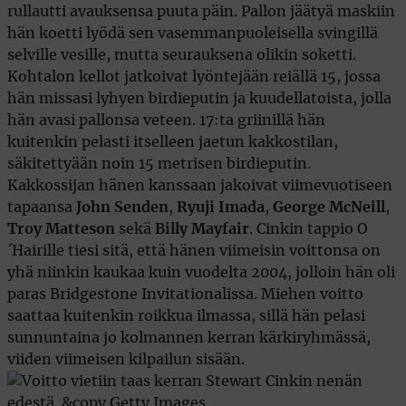
rullautti avauksensa puuta päin. Pallon jäätyä maskiin
hän koetti lyödä sen vasemmanpuoleisella svingillä
selville vesille, mutta seurauksena olikin soketti.
Kohtalon kellot jatkoivat lyöntejään reiällä 15, jossa
hän missasi lyhyen birdieputin ja kuudellatoista, jolla
hän avasi pallonsa veteen. 17:ta griinillä hän
kuitenkin pelasti itselleen jaetun kakkostilan,
säkitettyään noin 15 metrisen birdieputin.
Kakkossijan hänen kanssaan jakoivat viimevuotiseen
tapaansa
John Senden
,
Ryuji Imada
,
George McNeill
,
Troy Matteson
sekä
Billy Mayfair
. Cinkin tappio O
´Hairille tiesi sitä, että hänen viimeisin voittonsa on
yhä niinkin kaukaa kuin vuodelta 2004, jolloin hän oli
paras Bridgestone Invitationalissa. Miehen voitto
saattaa kuitenkin roikkua ilmassa, sillä hän pelasi
sunnuntaina jo kolmannen kerran kärkiryhmässä,
viiden viimeisen kilpailun sisään.