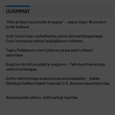
UUSIMMAT
"Olisi pitänyt kuunnella kroppaa" – Jason Dayn 18 vuoden
putki katkesi
Golf tuntui liian rauhalliselta, joten ammattilaispelaaja
Eetu Isometsä vaihtoi päälajikseen hiihdon
Tapio Pulkkanen eteni jatkoon ja paransi rutkasti
asemiaan
Bogiton ilotulitus päättyi eagleen – Talin kenttäennätys
vaihtoi omistajaa
Golfin tähtitehdas avaa ovensa suomalaisille – Sakke
Siltala ja Veikka Viskari tekevät U.S. Amateurissa historiaa
Älä jää jumiin siihen, miltä svingi näyttää