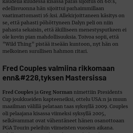
kaudella kuudessa kisassa paras sijoitus on 60:s,
edellisvuonna hän sijoittui parhaimmillaan
vaatimattomasti 16:ksi. Allekirjoittaneen käsitys on
se, että pahasti pöhöttyneen Dalyn peli on niin
pahasta sekaisin, että äkilliseen menestysputkeen ei
ole kovin pian mahdollisuuksia. Toivoa sopii, että
”Wild Thing” pistää itseään kuntoon, nyt hän on
melkoinen surullisen hahmon ritari.
Fred Couples valmiina rikkomaan
enn&#228,tyksen Mastersissa
Fred Couples
ja
Greg Norman
nimettiin Presidents
Cup joukkueiden kapteeneiksi, ottelu USA:n ja muun
maailman välillä pelataan taas syksyllä 2009. Couples
oli pelaajana kisassa viimeksi syksyllä 2005,
selkävammat ovat vähentäneet hänen osanottoaan
PGA Tourin peleihin viimeisten vuosien aikana.