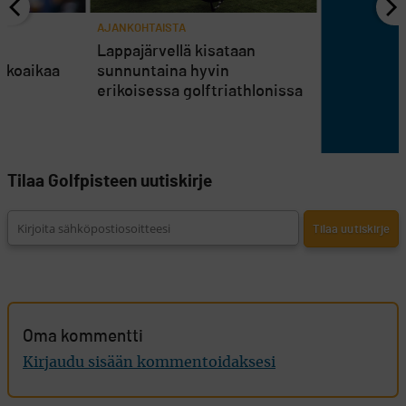
AJANKOHTAISTA
en
Lappajärvellä kisataan
atkoaikaa
sunnuntaina hyvin
erikoisessa golftriathlonissa
Tilaa Golfpisteen uutiskirje
Oma kommentti
Kirjaudu sisään kommentoidaksesi