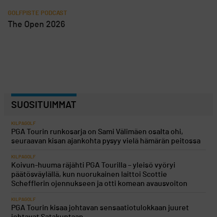
GOLFPISTE PODCAST
The Open 2026
SUOSITUIMMAT
KILPAGOLF
PGA Tourin runkosarja on Sami Välimäen osalta ohi,
seuraavan kisan ajankohta pysyy vielä hämärän peitossa
KILPAGOLF
Koivun-huuma räjähti PGA Tourilla – yleisö vyöryi
päätösväylällä, kun nuorukainen laittoi Scottie
Schefflerin ojennukseen ja otti komean avausvoiton
KILPAGOLF
PGA Tourin kisaa johtavan sensaatiotulokkaan juuret