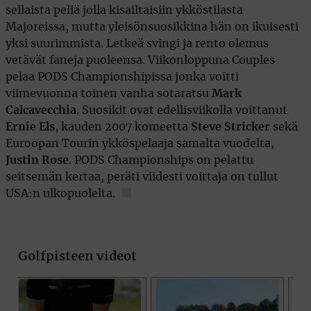
sellaista peliä jolla kisailtaisiin ykköstilasta
Majoreissa, mutta yleisönsuosikkina hän on ikuisesti
yksi suurimmista. Letkeä svingi ja rento olemus
vetävät faneja puoleensa. Viikonloppuna Couples
pelaa PODS Championshipissa jonka voitti
viimevuonna toinen vanha sotaratsu
Mark
Calcavecchia
. Suosikit ovat edellisviikolla voittanut
Ernie Els
, kauden 2007 komeetta
Steve Stricker
sekä
Euroopan Tourin ykköspelaaja samalta vuodelta,
Justin Rose
. PODS Championships on pelattu
seitsemän kertaa, peräti viidesti voittaja on tullut
USA:n ulkopuolelta.