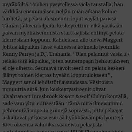
myräköiltä. Tuulien pysytellessä vielä taustalla, hän
värkkäsi ensimmäisen neljän reiän aikana kolme
birdietä, ja pelasi ulosmenon loput väylät parissa.
Tämän jälkeen kilpailu keskeytettiin, eikä yksikään
päivän myöhäisemmistä starttaajista ehtinyt pelata
kierrostaan loppuun. Kahdeksan alle oleva Maggert
johtaa kilpailun tässä vaiheessa kolmella lyönnillä
Kenny Perryä ja D.J. Trahania. ”Olen pelannut vasta 27
reikää tätä kilpailua, joten suurempaan hehkutukseen
ei ole aihetta. Seuraava tavoitteeni on pelata kesken
jäänyt toinen kierros hyvään lopputulokseen”,
Maggert sanoi lehdistötilaisuudessa. Viisitoista
minuuttia siitä, kun keskeytyssireenit olivat
ulvahtaneet Innisbrook Resort & Golf Clubin kentällä,
sade vain yltyi entisestään. Tämä mitä ilmeisimmin
pehmentää nopeita griinejä sopivasti, jotta pelaajat
uskaltavat jatkossa esittää hyökkäävämpiä lyöntejä.
Kierroksensa valmiiksi saaneista pelaajista
parhaimmissa asemissa ovat PODS Championshipin