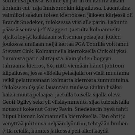
sormensa pelissä. Kolme yli par’in on kautta aikain
korkein cut-raja Innisbrookin kilpailussa. Lauantaina
valmiiksi saadun toisen kierroksen jälkeen kärjessä oli
Brandt Snedeker, tuloksessa viisi alle parin. Lyönnin
päässä seurasi Jeff Maggert. Jaetulta kolmannelta
sijalta löytyi kaikkiaan seitsemän pelaajaa, joiden
joukossa urallaan neljä kertaa PGA Tourilla voittanut
Stewart Cink. Kolmannella kierroksella Cink oli yksi
harvoista parin alittajista. Vain yhden bogeyn
tahraama kierros, 69, riitti viemään hänet johtoon
kilpailussa, jossa viidellä pelaajalla on vielä muutama
reikä pelattavanaan kolmatta kierrosta sunnuntaina.
Tulokseen 69 ylsi lauantain tuulissa Cinkin lisäksi
kaksi muuta pelaajaa  jaetulla toisella sijalla oleva
Geoff Ogilvy sekä yli viisikymmentä sijaa tuloslistalla
noussut kokenut Corey Pavin. Snedekerin hyvä tahti
hiipui hieman kolmannella kierroksella. Hän ehti jo
venyttää johtonsa neljään lyöntiin, tehtyään birdien
7:llä reiällä, kunnes jatkossa peli alkoi käydä