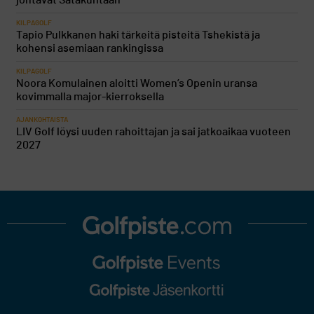
johtavat Satakuntaan
KILPAGOLF
Tapio Pulkkanen haki tärkeitä pisteitä Tshekistä ja
kohensi asemiaan rankingissa
KILPAGOLF
Noora Komulainen aloitti Women’s Openin uransa
kovimmalla major-kierroksella
AJANKOHTAISTA
LIV Golf löysi uuden rahoittajan ja sai jatkoaikaa vuoteen
2027