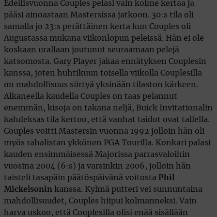
Edellisvuonna Couples pelasi vain kolme kertaa ja
pääsi ainoastaan Mastersissa jatkoon. 30:s tila oli
samalla jo 23:s perättäinen kerta kun Couples oli
Augustassa mukana viikonlopun peleissä. Hän ei ole
koskaan urallaan joutunut seuraamaan pelejä
katsomosta. Gary Player jakaa ennätyksen Couplesin
kanssa, joten huhtikuun toisella viikolla Couplesilla
on mahdollisuus siirtyä yksinään tilaston kärkeen.
Alkaneella kaudella Couples on taas pelannut
enemmän, kisoja on takana neljä, Buick Invitationalin
kahdeksas tila kertoo, että vanhat taidot ovat tallella.
Couples voitti Mastersin vuonna 1992 jolloin hän oli
myös rahalistan ykkönen PGA Tourilla. Konkari palasi
kauden ensimmäisessä Majorissa parrasvaloihin
vuosina 2004 (6:s) ja varsinkin 2006, jolloin hän
taisteli tasapäin päätöspäivänä voitosta
Phil
Mickelsonin
kanssa. Kylmä putteri vei sunnuntaina
mahdollisuudet, Couples hiipui kolmanneksi. Vain
harva uskoo, että Couplesilla olisi enää sisällään