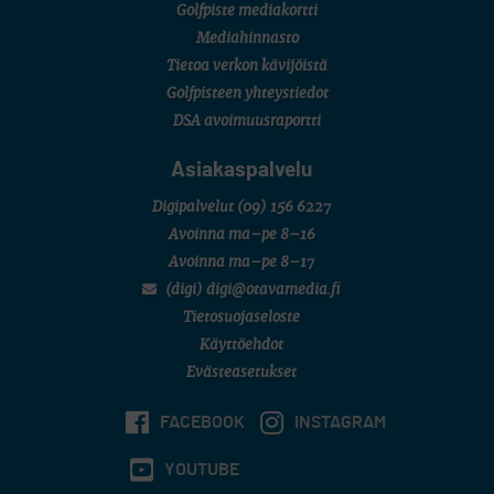
Golfpiste mediakortti
Mediahinnasto
Tietoa verkon kävijöistä
Golfpisteen yhteystiedot
DSA avoimuusraportti
Asiakaspalvelu
Digipalvelut
(09) 156 6227
Avoinna ma–pe 8–16
Avoinna ma–pe 8–17
(digi) digi@otavamedia.fi
Tietosuojaseloste
Käyttöehdot
Evästeasetukset
FACEBOOK
INSTAGRAM
YOUTUBE