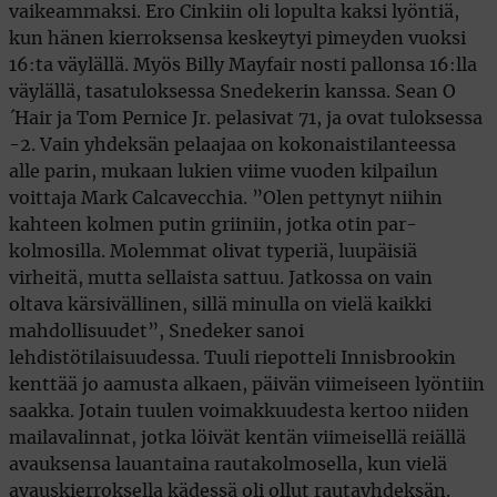
vaikeammaksi. Ero Cinkiin oli lopulta kaksi lyöntiä,
kun hänen kierroksensa keskeytyi pimeyden vuoksi
16:ta väylällä. Myös Billy Mayfair nosti pallonsa 16:lla
väylällä, tasatuloksessa Snedekerin kanssa. Sean O
´Hair ja Tom Pernice Jr. pelasivat 71, ja ovat tuloksessa
-2. Vain yhdeksän pelaajaa on kokonaistilanteessa
alle parin, mukaan lukien viime vuoden kilpailun
voittaja Mark Calcavecchia. ”Olen pettynyt niihin
kahteen kolmen putin griiniin, jotka otin par-
kolmosilla. Molemmat olivat typeriä, luupäisiä
virheitä, mutta sellaista sattuu. Jatkossa on vain
oltava kärsivällinen, sillä minulla on vielä kaikki
mahdollisuudet”, Snedeker sanoi
lehdistötilaisuudessa. Tuuli riepotteli Innisbrookin
kenttää jo aamusta alkaen, päivän viimeiseen lyöntiin
saakka. Jotain tuulen voimakkuudesta kertoo niiden
mailavalinnat, jotka löivät kentän viimeisellä reiällä
avauksensa lauantaina rautakolmosella, kun vielä
avauskierroksella kädessä oli ollut rautayhdeksän.