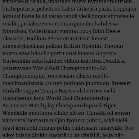
viimeisellä reiällä, upottaen miltei kymmenmetrisen
birdieputin ja pelastaen kaksi tärkeätä paria. Loppujen
lopuksi hänellä oli varaa tehdä vielä bogey viimeiselle
reiälle, pitääkseen voittomarginaalin kahdessa
lyönnissä. Voitettuaan vuonna 2005 John Deere
Classicin, tuolloin 22-vuotias OHair lunasti
menestyksellään paikan British Openiin. Tuorein
voitto avaa hänelle portit ensi kuussa Augusta
Nationaliin sekä kahden viikon kuluttua Doralissa
pelattavaan World Golf Championship-CA
Championshipiin, noustuaan eilisen myötä
maailmanlistalla 40:nen parhaan joukkoon.
Stewart
Cinkille
tappio Tampa Bayssa oli kenties vielä
tuskaisempi kuin World Golf Championship-
Accenture Matchplay Championshipissä
Tiger
Woodsille
muutama viikko sitten. Hänellä oli ennen
viimeistä kierrosta neljän lyönnin johto, sekä vielä
täysi kontrolli omaan peliin tullessaan takaysille. Ote
alkoi luisua Cinkin käsistä 14:ta väylällä, jolla hän