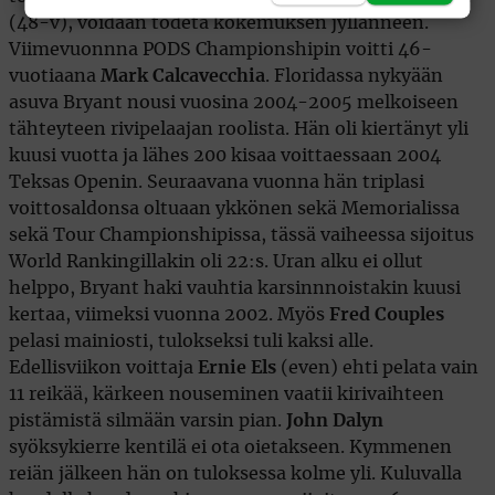
(48-v), voidaan todeta kokemuksen jyllänneen.
Viimevuonnna PODS Championshipin voitti 46-
vuotiaana
Mark Calcavecchia
. Floridassa nykyään
asuva Bryant nousi vuosina 2004-2005 melkoiseen
tähteyteen rivipelaajan roolista. Hän oli kiertänyt yli
kuusi vuotta ja lähes 200 kisaa voittaessaan 2004
Teksas Openin. Seuraavana vuonna hän triplasi
voittosaldonsa oltuaan ykkönen sekä Memorialissa
sekä Tour Championshipissa, tässä vaiheessa sijoitus
World Rankingillakin oli 22:s. Uran alku ei ollut
helppo, Bryant haki vauhtia karsinnnoistakin kuusi
kertaa, viimeksi vuonna 2002. Myös
Fred Couples
pelasi mainiosti, tulokseksi tuli kaksi alle.
Edellisviikon voittaja
Ernie Els
(even) ehti pelata vain
11 reikää, kärkeen nouseminen vaatii kirivaihteen
pistämistä silmään varsin pian.
John Dalyn
syöksykierre kentilä ei ota oietakseen. Kymmenen
reiän jälkeen hän on tuloksessa kolme yli. Kuluvalla