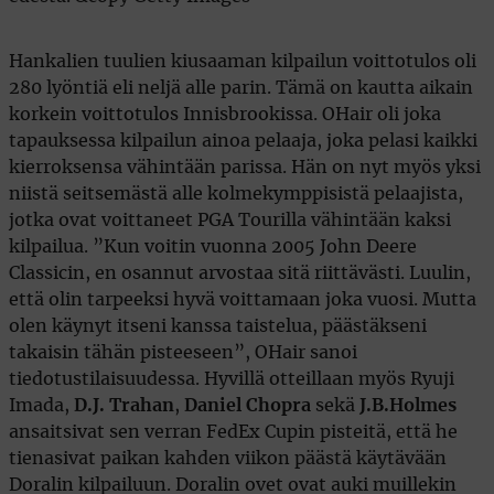
Hankalien tuulien kiusaaman kilpailun voittotulos oli
280 lyöntiä eli neljä alle parin. Tämä on kautta aikain
korkein voittotulos Innisbrookissa. OHair oli joka
tapauksessa kilpailun ainoa pelaaja, joka pelasi kaikki
kierroksensa vähintään parissa. Hän on nyt myös yksi
niistä seitsemästä alle kolmekymppisistä pelaajista,
jotka ovat voittaneet PGA Tourilla vähintään kaksi
kilpailua. ”Kun voitin vuonna 2005 John Deere
Classicin, en osannut arvostaa sitä riittävästi. Luulin,
että olin tarpeeksi hyvä voittamaan joka vuosi. Mutta
olen käynyt itseni kanssa taistelua, päästäkseni
takaisin tähän pisteeseen”, OHair sanoi
tiedotustilaisuudessa. Hyvillä otteillaan myös Ryuji
Imada,
D.J. Trahan
,
Daniel Chopra
sekä
J.B.Holmes
ansaitsivat sen verran FedEx Cupin pisteitä, että he
tienasivat paikan kahden viikon päästä käytävään
Doralin kilpailuun. Doralin ovet ovat auki muillekin