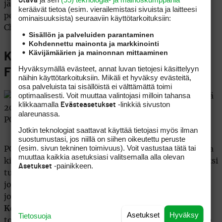
Otava
jäämässä rannalle, kahden viikon päästä Doralissa
keräävät tietoa (esim. vierailemis­tasi sivuista ja laitteesi
pelattavasta World Golf Championships  CA
ominaisuuk­sista) seuraaviin käyttötarkoituksiin:
Championshipistä. Marko Kuivasaari (8.3.2008)
Sisällön ja palveluiden parantaminen
Kohdennettu mainonta ja markkinointi
Kävijämäärien ja mainonnan mittaaminen
Kokemus jyll&#228,&#228,
Hyväksymällä evästeet, annat luvan tietojesi käsittelyyn
Floridassa
näihin käyttötarkoituksiin. Mikäli et hyväksy evästeitä,
osa palveluista tai sisällöistä ei välttämättä toimi
optimaalisesti. Voit muuttaa valintojasi milloin tahansa
klikkaamalla
-linkkiä sivuston
Evästeasetukset
alareunassa.
Jotkin teknologiat saattavat käyttää tietojasi myös ilman
suostumustasi, jos niillä on siihen oikeutettu peruste
(esim. sivun tekninen toimivuus). Voit vastustaa tätä tai
PGA Tourilla jouduttiin torstaina, vasta kauden 11:ssa
muuttaa kaikkia asetuksiasi valitsemalla alla olevan
kilpailussa pistämään ensimmäistä kertaa pelit pariksi
-painikkeen.
Asetukset
tunniksi seis sateen vuoksi. Niinpä kierrosta
joudutaan jatkamaan perjantaina.
Bart Bryant
(-6)
johtaa kintereillään niinikään reilusti nelikymppiset
Kenny Perry
sekä
Jeff Maggert
. Kun listaan lisätään
Asetukset
Hyväksy
Tietosuoja
top-ten miehet
Lee Janzen
(43-v) sekä
Tom Pernice