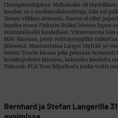
Championshipissa. Mahalasku oli täydellinen, t
kauden 16:s ensikertalaisvoittaja, hän sai 
Ilonen viikkoa aiemmin. Vastus ei ollut paper
lopulta eroon Fisherin lisäksi hienon lopun es
ensimmäisellä kaudellaan. Viimevuonna hän o
MM-kisoissa, joten voittajatyypiltä vaikuttaa
jääneenä. Maanantaina Langer täyttää 50 vuot
Senior Tourin kisaan joka pelataan komeasti P
koukkupolvien kisoissa, kuluvalta kaudelta on
Teksasin PGA Tour kilpailusta jonka voitti uu
Bernhard ja Stefan Langerilla 3
avoimissa