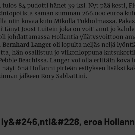
ulos 84 pudotti hänet 39:ksi. Nyt pää kesti, Fis
palkintopotista saman summan 266.000 euroa ku
illa niin kovaa kuin Mikolla Tukholmassa. Paka
ittänyt Joost Luitein joka on voittanut jo kahdes
li johdattamassa Hollantia yllätysvoittoon am
.
Bernhard Langer
oli lopulta neljäs neljä lyönti
ta, hän osallistuu jo viikonloppuna kutsukorti
ebble Beachissa. Langer voi olla erittäin kova 
 näyttönä Hollanni pirteän esityksen lisäksi ka
sinnan jälkeen Rory Sabbattini.
1 ly&#246,nti&#228, eroa Hollann