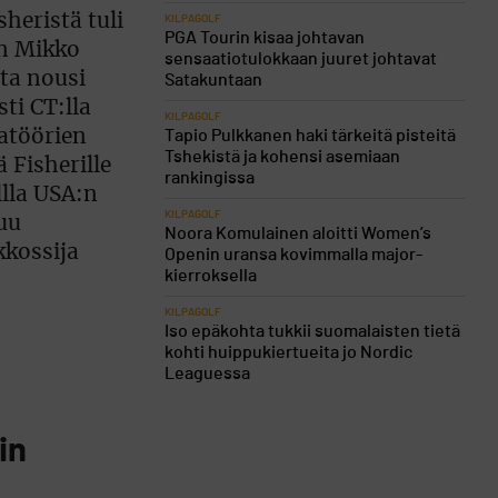
heristä tuli
KILPAGOLF
PGA Tourin kisaa johtavan
in Mikko
sensaatiotulokkaan juuret johtavat
sta nousi
Satakuntaan
ti CT:lla
KILPAGOLF
atöörien
Tapio Pulkkanen haki tärkeitä pisteitä
Tshekistä ja kohensi asemiaan
ä Fisherille
rankingissa
llla USA:n
KILPAGOLF
luu
Noora Komulainen aloitti Women’s
kkossija
Openin uransa kovimmalla major-
kierroksella
KILPAGOLF
Iso epäkohta tukkii suomalaisten tietä
kohti huippukiertueita jo Nordic
Leaguessa
in