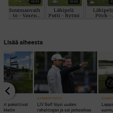
Lisää aiheesta
AJANKOHTAISTA
AJANKO
rot pakottivat
LIV Golf löysi uuden
Lappa
ikkelin
rahoittajan ja sai jatkoaikaa
sunnu