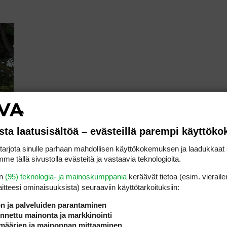
sta laatusisältöä – evästeillä parempi käyttök
rjota sinulle parhaan mahdollisen käyttökokemuksen ja laadukkaat s
me tällä sivustolla evästeitä ja vastaavia teknologioita.
en
(95) teknologia- ja mainoskumppania
keräävät tietoa (esim. vieraile
laitteesi ominaisuuk­sista) seuraaviin käyttötarkoituksiin:
ön ja palveluiden parantaminen
nettu mainonta ja markkinointi
askelmoivan miehen maine golfpiireissä. 42 kert
määrien ja mainonnan mittaaminen