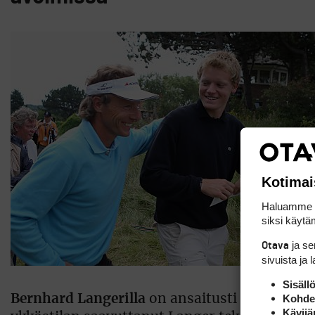
Kotimai
Haluamme ta
siksi käytäm
ja s
Otava
sivuista ja 
Sisäll
Kohden
Bernhard Langerilla
on ansaitusti fiksun ja l
Kävijä