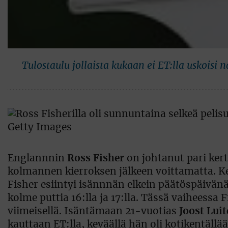
Tulostaulu jollaista kukaan ei ET:lla uskoisi
Englannnin
Ross Fisher
on johtanut pari ker
kolmannen kierroksen jälkeen voittamatta. K
Fisher esiintyi isännnän elkein päätöspäivänä
kolme puttia 16:lla ja 17:lla. Tässä vaiheessa 
viimeisellä. Isäntämaan 21-vuotias
Joost Lui
kauttaan ET:lla, keväällä hän oli kotikentäl