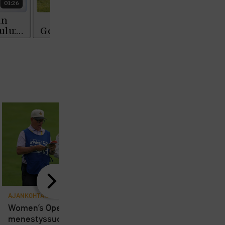
AJANKOHTAISTA
AJANKOHTAISTA
8
Women’s Openin
Loppuviikosta pelatta
menestyssuosikki Charley
Short Course SM-kisa