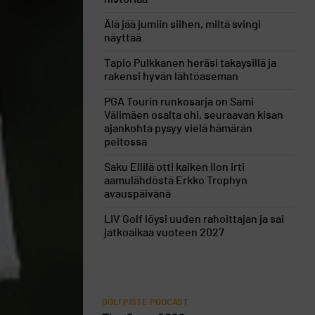
Älä jää jumiin siihen, miltä svingi
näyttää
Tapio Pulkkanen heräsi takaysillä ja
rakensi hyvän lähtöaseman
PGA Tourin runkosarja on Sami
Välimäen osalta ohi, seuraavan kisan
ajankohta pysyy vielä hämärän
peitossa
Saku Ellilä otti kaiken ilon irti
aamulähdöstä Erkko Trophyn
avauspäivänä
LIV Golf löysi uuden rahoittajan ja sai
jatkoaikaa vuoteen 2027
GOLFPISTE PODCAST