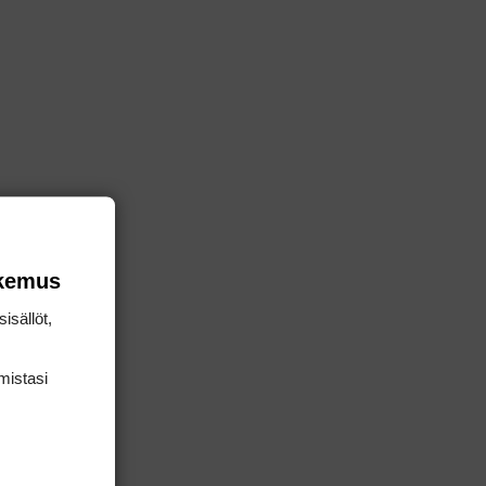
okemus
isällöt,
mis­tasi
aa ET:lla