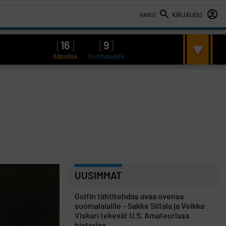
HAKU
KIRJAUDU
[
16
]
[
9
]
Kilpailua
Suomalaista
UUSIMMAT
Golfin tähtitehdas avaa ovensa
suomalaisille – Sakke Siltala ja Veikka
Viskari tekevät U.S. Amateurissa
historiaa