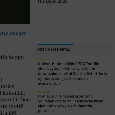
The Open 2026
Getty Images
SUOSITUIMMAT
KILPAGOLF
Koivun-huuma räjähti PGA Tourilla –
yleisö vyöryi päätösväylällä, kun
nuorukainen laittoi Scottie Schefflerin
ojennukseen ja otti komean
i
avausvoiton
uotias
KILPAGOLF
i kuitenkin
PGA Tourin runkosarja on Sami
tavan birdien
Välimäen osalta ohi, seuraavan kisan
ajankohta pysyy vielä hämärän
ista täyttä
peitossa
aita BM