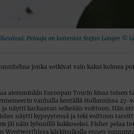
 näkevänsä. Pelaaja on kuitenkin Stefan Langer © 
taa aiemminkin Euroopan Tourin kisaa toisen ta
ennemeerin vanhalla kentällä Hollannissa 27-v
 ja näytti karkaavan selkeään voittoon. Hän ott
Fisher näytti kypsyytensä ja teki voittoon tarvit
ten
jäi näin lyönnillä kakkoseksi. Fisher pelaa to
lään Wentworthissa kärkipaikalla ennen sunnunt