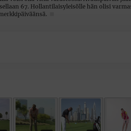
ellaan 67. Hollantilaisyleisölle hän olisi varma
 merkkipäiväänsä.