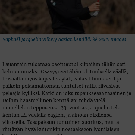
Raphaël Jacquelin viihtyy Aasian kentillä. © Getty Images
Lauantain tulostaso osoittautui kilpailun tähän asti
kehnoimmaksi. Osasyynsä tähän oli tuulisella säällä,
toisaalta myös kapeat väylät, vaikeat bunkkerit ja
paikoin pelaamattoman tuntuiset raffit riivasivat
pelaajia kylliksi. Kärki on joka tapauksessa tasainen ja
Delhin haasteellinen kenttä voi tehdä vielä
monellekin tepposensa. 33-vuotias Jacquelin teki
kentän 14. väylällä eaglen, ja ainoan birdiensä
viitosella. Tasapaksun tuntuinen suoritus, mutta
riittävän hyvä kuitenkin nostaakseen lyonilaisen