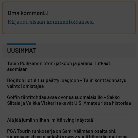
Oma kommentti
Kirjaudu sisään kommentoidaksesi
UUSIMMAT
Tapio Pulkkanen eteni jatkoon ja paransi rutkasti
asemiaan
Bogiton ilotulitus päättyi eagleen – Talin kenttäennätys
vaihtoi omistajaa
Golfin tähtitehdas avaa ovensa suomalaisille – Sakke
Siltala ja Veikka Viskari tekevät U.S. Amateurissa historiaa
Älä jää jumiin siihen, miltä svingi näyttää
PGA Tourin runkosarja on Sami Välimäen osalta ohi,
seuraavan kisan ajankohta pysyy vielä hämärän peitossa