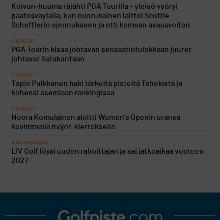
Koivun-huuma räjähti PGA Tourilla – yleisö vyöryi
päätösväylällä, kun nuorukainen laittoi Scottie
Schefflerin ojennukseen ja otti komean avausvoiton
KILPAGOLF
PGA Tourin kisaa johtavan sensaatiotulokkaan juuret
johtavat Satakuntaan
KILPAGOLF
Tapio Pulkkanen haki tärkeitä pisteitä Tshekistä ja
kohensi asemiaan rankingissa
KILPAGOLF
Noora Komulainen aloitti Women’s Openin uransa
kovimmalla major-kierroksella
AJANKOHTAISTA
LIV Golf löysi uuden rahoittajan ja sai jatkoaikaa vuoteen
2027