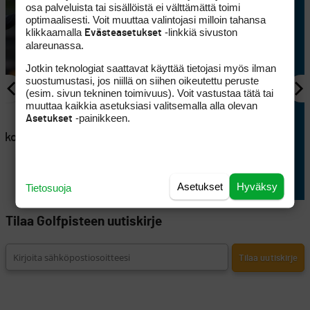
osa palveluista tai sisällöistä ei välttämättä toimi
optimaalisesti. Voit muuttaa valintojasi milloin tahansa
klikkaamalla
-linkkiä sivuston
Evästeasetukset
alareunassa.
Jotkin teknologiat saattavat käyttää tietojasi myös ilman
suostumustasi, jos niillä on siihen oikeutettu peruste
(esim. sivun tekninen toimivuus). Voit vastustaa tätä tai
muuttaa kaikkia asetuksiasi valitsemalla alla olevan
AJANKOHTAISTA
-painikkeen.
Asetukset
en
Lappajärvellä kisataan
atkoaikaa
sunnuntaina hyvin
erikoisessa golftriathlonissa
Asetukset
Hyväksy
Tietosuoja
Tilaa Golfpisteen uutiskirje