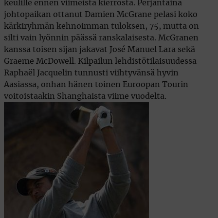
keulille ennen viimeistä kierrosta. Perjantaina
johtopaikan ottanut Damien McGrane pelasi koko
kärkiryhmän kehnoimman tuloksen, 75, mutta on
silti vain lyönnin päässä ranskalaisesta. McGranen
kanssa toisen sijan jakavat José Manuel Lara sekä
Graeme McDowell. Kilpailun lehdistötilaisuudessa
Raphaël Jacquelin tunnusti viihtyvänsä hyvin
Aasiassa, onhan hänen toinen Euroopan Tourin
voitoistaakin Shanghaista viime vuodelta.