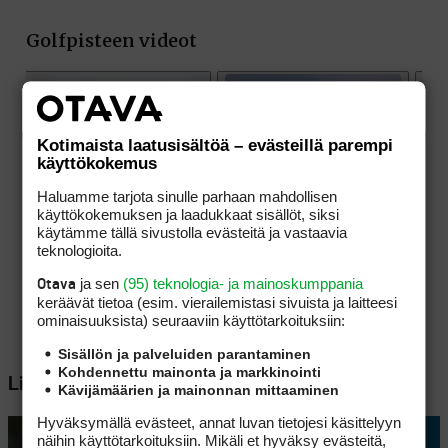
Kotimaista laatusisältöä – evästeillä parempi
käyttökokemus
Haluamme tarjota sinulle parhaan mahdollisen
käyttökokemuksen ja laadukkaat sisällöt, siksi
käytämme tällä sivustolla evästeitä ja vastaavia
teknologioita.
ja sen
(95) teknologia- ja mainoskumppania
Otava
keräävät tietoa (esim. vierailemis­tasi sivuista ja laitteesi
ominaisuuk­sista) seuraaviin käyttötarkoituksiin:
Sisällön ja palveluiden parantaminen
Kohdennettu mainonta ja markkinointi
Lisää aiheesta
Kävijämäärien ja mainonnan mittaaminen
Hyväksymällä evästeet, annat luvan tietojesi käsittelyyn
näihin käyttötarkoituksiin. Mikäli et hyväksy evästeitä,