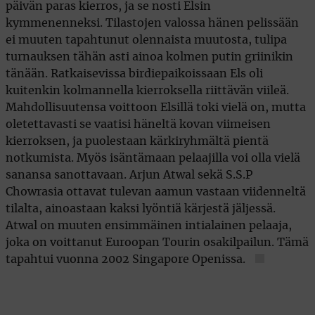
päivän paras kierros, ja se nosti Elsin
kymmenenneksi. Tilastojen valossa hänen pelissään
ei muuten tapahtunut olennaista muutosta, tulipa
turnauksen tähän asti ainoa kolmen putin griinikin
tänään. Ratkaisevissa birdiepaikoissaan Els oli
kuitenkin kolmannella kierroksella riittävän viileä.
Mahdollisuutensa voittoon Elsillä toki vielä on, mutta
oletettavasti se vaatisi häneltä kovan viimeisen
kierroksen, ja puolestaan kärkiryhmältä pientä
notkumista. Myös isäntämaan pelaajilla voi olla vielä
sanansa sanottavaan. Arjun Atwal sekä S.S.P
Chowrasia ottavat tulevan aamun vastaan viidenneltä
tilalta, ainoastaan kaksi lyöntiä kärjestä jäljessä.
Atwal on muuten ensimmäinen intialainen pelaaja,
joka on voittanut Euroopan Tourin osakilpailun. Tämä
tapahtui vuonna 2002 Singapore Openissa.