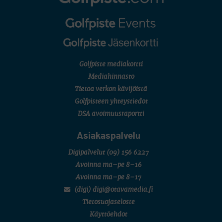
Golfpiste mediakortti
Mediahinnasto
Tietoa verkon kävijöistä
Golfpisteen yhteystiedot
DSA avoimuusraportti
Asiakaspalvelu
Digipalvelut
(09) 156 6227
Avoinna ma–pe 8–16
Avoinna ma–pe 8–17
(digi) digi@otavamedia.fi
Tietosuojaseloste
Käyttöehdot