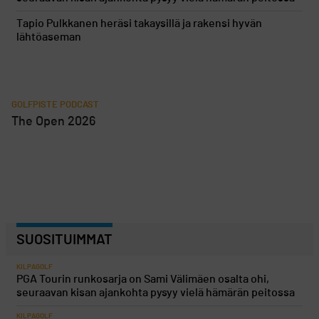
Tapio Pulkkanen heräsi takaysillä ja rakensi hyvän
lähtöaseman
GOLFPISTE PODCAST
The Open 2026
SUOSITUIMMAT
KILPAGOLF
PGA Tourin runkosarja on Sami Välimäen osalta ohi,
seuraavan kisan ajankohta pysyy vielä hämärän peitossa
KILPAGOLF