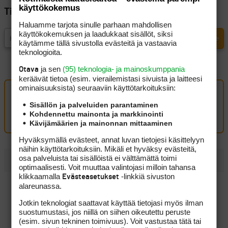
käyttökokemus
Tilaa Golfpisteen uutiskirje
Haluamme tarjota sinulle parhaan mahdollisen
käyttökokemuksen ja laadukkaat sisällöt, siksi
käytämme tällä sivustolla evästeitä ja vastaavia
teknologioita.
ja sen
(95) teknologia- ja mainoskumppania
Otava
keräävät tietoa (esim. vierailemis­tasi sivuista ja laitteesi
ominaisuuk­sista) seuraaviin käyttötarkoituksiin:
Oma kommentti
Sisällön ja palveluiden parantaminen
Kohdennettu mainonta ja markkinointi
Kirjaudu sisään kommentoidaksesi
Kävijämäärien ja mainonnan mittaaminen
Hyväksymällä evästeet, annat luvan tietojesi käsittelyyn
näihin käyttötarkoituksiin. Mikäli et hyväksy evästeitä,
osa palveluista tai sisällöistä ei välttämättä toimi
UUSIMMAT
optimaalisesti. Voit muuttaa valintojasi milloin tahansa
klikkaamalla
-linkkiä sivuston
Evästeasetukset
Pitkät väylät palkitsivat Tapio Pulkkasen kitsaasti, mutta
alareunassa.
taistelu kovasta sijoituksesta jatkuu
Jotkin teknologiat saattavat käyttää tietojasi myös ilman
Eppu Normaali siivitti Konsta Jutilan Erkko Trophyn
suostumustasi, jos niillä on siihen oikeutettu peruste
voittoon
(esim. sivun tekninen toimivuus). Voit vastustaa tätä tai