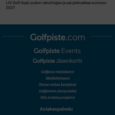
LIV Golf löysi uuden rahoittajan ja sai jatkoaikaa vuoteen
2027
Golfpiste mediakortti
Mediahinnasto
Tietoa verkon kävijöistä
Golfpisteen yhteystiedot
DSA avoimuusraportti
Asiakaspalvelu