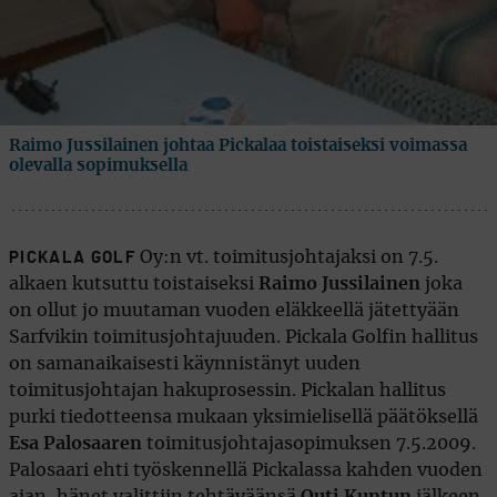
Raimo Jussilainen johtaa Pickalaa toistaiseksi voimassa
olevalla sopimuksella
Oy:n vt. toimitusjohtajaksi on 7.5.
PICKALA GOLF
alkaen kutsuttu toistaiseksi
Raimo Jussilainen
joka
on ollut jo muutaman vuoden eläkkeellä jätettyään
Sarfvikin toimitusjohtajuuden. Pickala Golfin hallitus
on samanaikaisesti käynnistänyt uuden
toimitusjohtajan hakuprosessin. Pickalan hallitus
purki tiedotteensa mukaan yksimielisellä päätöksellä
Esa Palosaaren
toimitusjohtajasopimuksen 7.5.2009.
Palosaari ehti työskennellä Pickalassa kahden vuoden
ajan, hänet valittiin tehtäväänsä
Outi Kuntun
jälkeen.