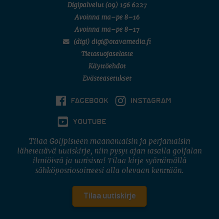
Digipalvelut
(09) 156 6227
Avoinna ma–pe 8–16
Avoinna ma–pe 8–17
(digi) digi@otavamedia.fi
Tietosuojaseloste
Käyttöehdot
Evästeasetukset
FACEBOOK
INSTAGRAM
YOUTUBE
Tilaa Golfpisteen maanantaisin ja perjantaisin
lähetettävä uutiskirje, niin pysyt ajan tasalla golfalan
ilmiöistä ja uutisista! Tilaa kirje syöttämällä
sähköpostiosoitteesi alla olevaan kenttään.
Tilaa uutiskirje