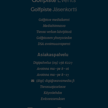
Golfpiste mediakortti
Mediahinnasto
Tietoa verkon kävijöistä
Golfpisteen yhteystiedot
DSA avoimuusraportti
Asiakaspalvelu
Digipalvelut
(09) 156 6227
Avoinna ma–pe 8–16
Avoinna ma–pe 8–17
(digi) digi@otavamedia.fi
Tietosuojaseloste
Käyttöehdot
Evästeasetukset