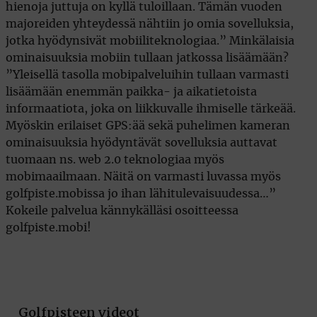
hienoja juttuja on kyllä tuloillaan. Tämän vuoden
majoreiden yhteydessä nähtiin jo omia sovelluksia,
jotka hyödynsivät mobiiliteknologiaa.” Minkälaisia
ominaisuuksia mobiin tullaan jatkossa lisäämään?
”Yleisellä tasolla mobipalveluihin tullaan varmasti
lisäämään enemmän paikka- ja aikatietoista
informaatiota, joka on liikkuvalle ihmiselle tärkeää.
Myöskin erilaiset GPS:ää sekä puhelimen kameran
ominaisuuksia hyödyntävät sovelluksia auttavat
tuomaan ns. web 2.0 teknologiaa myös
mobimaailmaan. Näitä on varmasti luvassa myös
golfpiste.mobissa jo ihan lähitulevaisuudessa…”
Kokeile palvelua kännykälläsi osoitteessa
golfpiste.mobi!