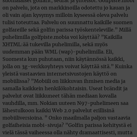
suomalaiset golfarit, seurat ja yhteisöt. Golfpiste.mobi
on palvelu, jota on markkinoilla odotettu jo kauan ja
oli vain ajan kysymys milloin kyseessä oleva palvelu
tulisi toteuttaa. Palvelu on suunnattu kaikille suomen
golfareille sekä golfin parissa työskenteleville.” Millä
puhelimilla golfpiste.mobia voi käyttää? ”Kaikilla
XHTML:ää tukevilla puhelimilla, sekä myös
uudemman pään WML (wap)-puhelimilla. Eli,
Suomesta kun puhutaan, niin käytännössä kaikki,
jolla on 3g-verkkoyhteys voivat käyttää sitä.” Kuinka
yleistä vastaavien internetsivustojen käyttö on
mobiilissa? ”Mobiili on liikkuvan ihmisen media ja
samalla kaikkein henkilökohtaisin. Useat brändit ja
palvelut ovat liikkuneet tähän mediaan kovalla
vauhdilla, mm. Nokian uuteen N97-puhelimeen saa
lähestulkoon kaikki Web 2.0 palvelut erillisinä
mobiiliversioina. ” Onko maailmalla paljon vastaavia
golfaiheisia mobi-sivuja? ”Golfin parissa kehitystä ei
vielä tässä vaiheessa olla nähty dramaattisesti, mutta