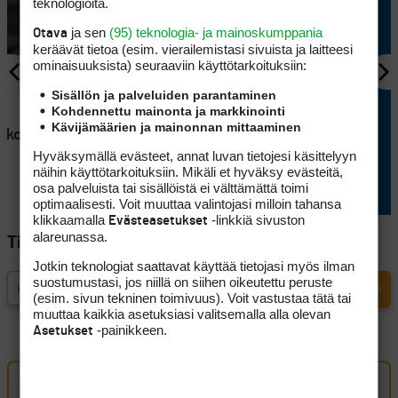
teknologioita.
ja sen
(95) teknologia- ja mainoskumppania
Otava
keräävät tietoa (esim. vierailemis­tasi sivuista ja laitteesi
ominaisuuk­sista) seuraaviin käyttötarkoituksiin:
Sisällön ja palveluiden parantaminen
AJANKOHTAISTA
Kohdennettu mainonta ja markkinointi
en
Lappajärvellä kisataan
Kävijämäärien ja mainonnan mittaaminen
atkoaikaa
sunnuntaina hyvin
erikoisessa golftriathlonissa
Hyväksymällä evästeet, annat luvan tietojesi käsittelyyn
näihin käyttötarkoituksiin. Mikäli et hyväksy evästeitä,
osa palveluista tai sisällöistä ei välttämättä toimi
optimaalisesti. Voit muuttaa valintojasi milloin tahansa
klikkaamalla
-linkkiä sivuston
Evästeasetukset
alareunassa.
Tilaa Golfpisteen uutiskirje
Jotkin teknologiat saattavat käyttää tietojasi myös ilman
suostumustasi, jos niillä on siihen oikeutettu peruste
(esim. sivun tekninen toimivuus). Voit vastustaa tätä tai
muuttaa kaikkia asetuksiasi valitsemalla alla olevan
-painikkeen.
Asetukset
Oma kommentti