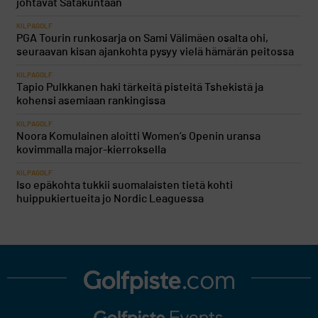
johtavat Satakuntaan
KILPAGOLF
PGA Tourin runkosarja on Sami Välimäen osalta ohi,
seuraavan kisan ajankohta pysyy vielä hämärän peitossa
KILPAGOLF
Tapio Pulkkanen haki tärkeitä pisteitä Tshekistä ja
kohensi asemiaan rankingissa
KILPAGOLF
Noora Komulainen aloitti Women’s Openin uransa
kovimmalla major-kierroksella
KILPAGOLF
Iso epäkohta tukkii suomalaisten tietä kohti
huippukiertueita jo Nordic Leaguessa