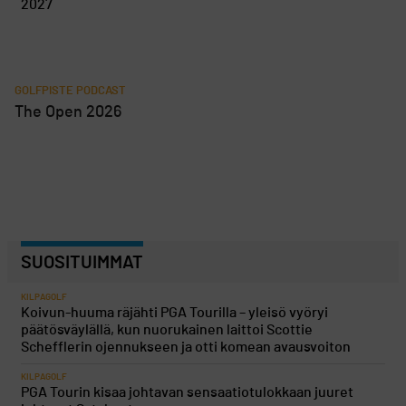
2027
GOLFPISTE PODCAST
The Open 2026
SUOSITUIMMAT
KILPAGOLF
Koivun-huuma räjähti PGA Tourilla – yleisö vyöryi
päätösväylällä, kun nuorukainen laittoi Scottie
Schefflerin ojennukseen ja otti komean avausvoiton
KILPAGOLF
PGA Tourin kisaa johtavan sensaatiotulokkaan juuret