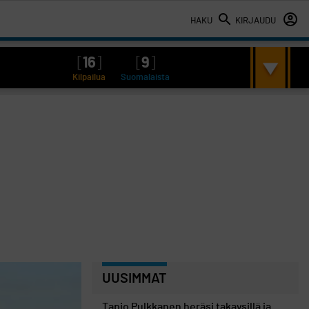
HAKU
KIRJAUDU
[
16
]
[
9
]
Kilpailua
Suomalaista
UUSIMMAT
Tapio Pulkkanen heräsi takaysillä ja