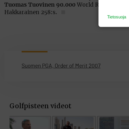
Tuomas Tuovinen 90.000
World Rankingilla M
Hakkarainen 258:s.
Tietosuoja
Suomen PGA, Order of Merit 2007