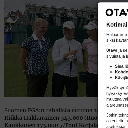
Kotimai
Haluamme ta
siksi käytäm
ja s
Otava
sivuista ja 
Sisäll
Kohden
Kävijä
Hyväksymällä
hyväksy eväs
muuttaa val
alareunass
Suomen PGA:n rahalista euroina 1998-2007 
Jotkin tekno
Riikka Hakkarainen 343.000 (Ruotsin PGA) 4. 
oikeutettu 
Kankkonen 173.000 7.Toni Karjalainen 152.0
asetuksiasi