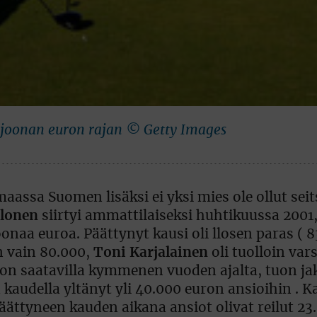
iljoonan euron rajan © Getty Images
ssa Suomen lisäksi ei yksi mies ole ollut sei
Ilonen
siirtyi ammattilaiseksi huhtikuussa 2001,
naa euroa. Päättynyt kausi oli llosen paras ( 
n vain 80.000,
Toni Karjalainen
oli tuolloin vars
a on saatavilla kymmenen vuoden ajalta, tuon j
ä kaudella yltänyt yli 40.000 euron ansioihin . K
ättyneen kauden aikana ansiot olivat reilut 23