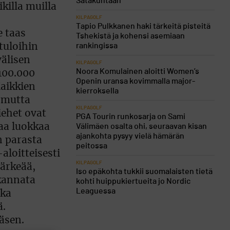
Satakuntaan
killa muilla
KILPAGOLF
Tapio Pulkkanen haki tärkeitä pisteitä
e taas
Tshekistä ja kohensi asemiaan
rankingissa
tuloihin
välisen
KILPAGOLF
Noora Komulainen aloitti Women’s
 100.000
Openin uransa kovimmalla major-
aikkien
kierroksella
 mutta
KILPAGOLF
iehet ovat
PGA Tourin runkosarja on Sami
maa luokkaa
Välimäen osalta ohi, seuraavan kisan
ajankohta pysyy vielä hämärän
n parasta
peitossa
aloitteisesti
KILPAGOLF
tärkeää,
Iso epäkohta tukkii suomalaisten tietä
 kannata
kohti huippukiertueita jo Nordic
Leaguessa
ka
ä.
äsen.