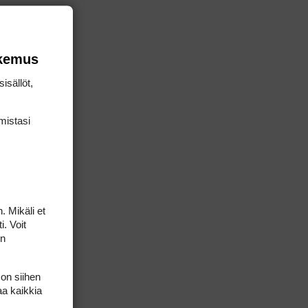
okemus
isällöt,
mis­tasi
. Mikäli et
i. Voit
on
 387.000 3.
 on siihen
 Anssi
aa kaikkia
.000 10.