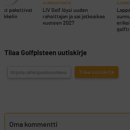
AJANKOHTAISTA
AJANKO
rot pakottivat
LIV Golf löysi uuden
Lappa
ikkelin
rahoittajan ja sai jatkoaikaa
sunnu
vuoteen 2027
eriko
golft
Tilaa Golfpisteen uutiskirje
Oma kommentti