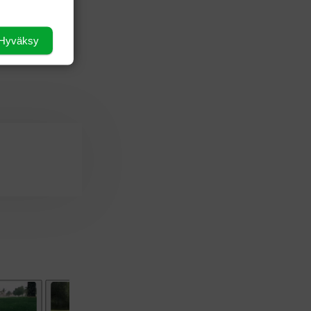
 Riikka
Hyväksy