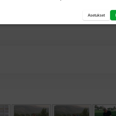
ikko Ilonen on 63:s, Minea Blomqvist 160:s ja
Asetukset