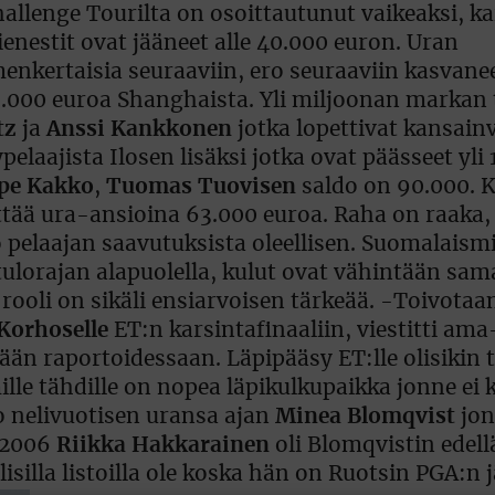
lenge Tourilta on osoittautunut vaikeaksi, kai
enestit ovat jääneet alle 40.000 euron. Uran
enkertaisia seuraaviin, ero seuraaviin kasvane
48.000 euroa Shanghaista. Yli miljoonan markan 
tz
ja
Anssi Kankkonen
jotka lopettivat kansain
laajista Ilosen lisäksi jotka ovat päässeet yli
pe Kakko
,
Tuomas Tuovisen
saldo on 90.000. K
tää ura-ansioina 63.000 euroa. Raha on raaka,
oo pelaajan saavutuksista oleellisen. Suomalaism
tulorajan alapuolella, kulut ovat vähintään sa
ooli on sikäli ensiarvoisen tärkeää. -Toivotaa
Korhoselle
ET:n karsintafinaaliin, viestitti ama-
n raportoidessaan. Läpipääsy ET:lle olisikin 
lle tähdille on nopea läpikulkupaikka jonne ei
ko nelivuotisen uransa ajan
Minea Blomqvist
jon
a 2006
Riikka Hakkarainen
oli Blomqvistin edell
silla listoilla ole koska hän on Ruotsin PGA:n j