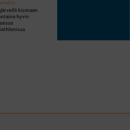
HTAISTA
järvellä kisataan
ntaina hyvin
isessa
riathlonissa