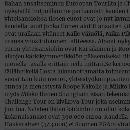
Rahan ansaitseminen Euroopan Tourilta ja Chal
nykyisillä huipuillamme parhaankin kauden ti
yhteisansioissa Ilosen eurot ovat jo nyt kymm
kaudella 2008 jonka Ilonen aloitti ansaiten 
ovat urallaan yltäneet
Kalle Väinölä, Mika Pil
uransa vuosituhannen taitteessa. Ainoat nykype
euron yhteisansiohin ovat Karjalainen ja
Roo
aikojen kärkikymmenikköön pääsemiseksi riit
monella tavalla erittäin reilu mittari.Se kert
tällähetkellä Ilosta lukuunottamatta toimeen
vuosittain kuin menot, yhteistyökumppanien r
onnea ja menestystä Roope Kakolle ja
Mikko 
myös Mikko Ilonen Shanghain kisan tekemisiää
Challenge Tour on kivikova Tour joka useimmi
juuttua. Naisten listan kärkinimi on ollut ko
kokonaisansiot ovat 390.000 euroa. Kaudell
Hakkarainen (343.000) ei Suomen PGA:n viralli