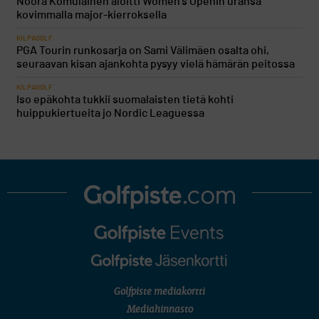
Noora Komulainen aloitti Women’s Openin uransa
kovimmalla major-kierroksella
KILPAGOLF
PGA Tourin runkosarja on Sami Välimäen osalta ohi,
seuraavan kisan ajankohta pysyy vielä hämärän peitossa
KILPAGOLF
Iso epäkohta tukkii suomalaisten tietä kohti
huippukiertueita jo Nordic Leaguessa
Golfpiste mediakortti
Mediahinnasto