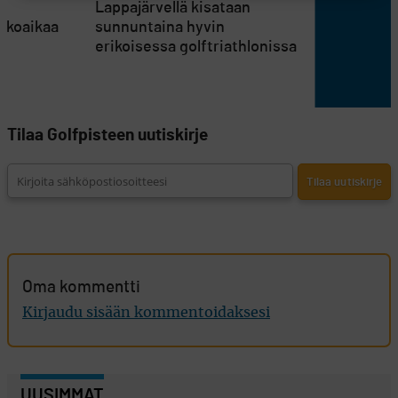
en
Lappajärvellä kisataan
atkoaikaa
sunnuntaina hyvin
erikoisessa golftriathlonissa
Tilaa Golfpisteen uutiskirje
Oma kommentti
Kirjaudu sisään kommentoidaksesi
UUSIMMAT