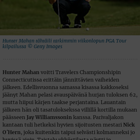
Hunter Mahan tähtäili tarkimmin viikonlopun PGA Tour
kilpailussa © Getty Images
Hunter Mahan
voitti Travelers Championshipin
Connecticutissa erittäin jännittävien vaiheiden
jälkeen. Edellisvuonna samassa kisassa kakkoseksi
jäänyt Mahan pelasi avauspäivänä hurjan tuloksen 62,
mutta hiipui kärjen taakse perjantaina. Lauantain
jälkeen hän oli tasatuloksekssa villillä kortilla mukaan
päässeen
Jay Williamssonin
kanssa. Parivaljakon
kantaan tuli hetkeksi hyvien sijoitusten mestari
Nick
O´Hern
, joka kuitenkin taipui selvästi kolmanneksi jo
hyvissä ajoin. Taistelu ykköstilasta näytti jo