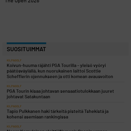
The Open 2026
SUOSITUIMMAT
KILPAGOLF
Koivun-huuma räjähti PGA Tourilla – yleisö vyöryi
päätösväylällä, kun nuorukainen laittoi Scottie
Schefflerin ojennukseen ja otti komean avausvoiton
KILPAGOLF
PGA Tourin kisaa johtavan sensaatiotulokkaan juuret
johtavat Satakuntaan
KILPAGOLF
Tapio Pulkkanen haki tärkeitä pisteitä Tshekistä ja
kohensi asemiaan rankingissa
KILPAGOLF