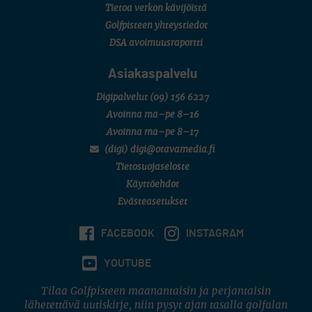
Tietoa verkon kävijöistä
Golfpisteen yhteystiedot
DSA avoimuusraportti
Asiakaspalvelu
Digipalvelut
(09) 156 6227
Avoinna ma–pe 8–16
Avoinna ma–pe 8–17
(digi) digi@otavamedia.fi
Tietosuojaseloste
Käyttöehdot
Evästeasetukset
FACEBOOK
INSTAGRAM
YOUTUBE
Tilaa Golfpisteen maanantaisin ja perjantaisin
lähetettävä uutiskirje, niin pysyt ajan tasalla golfalan