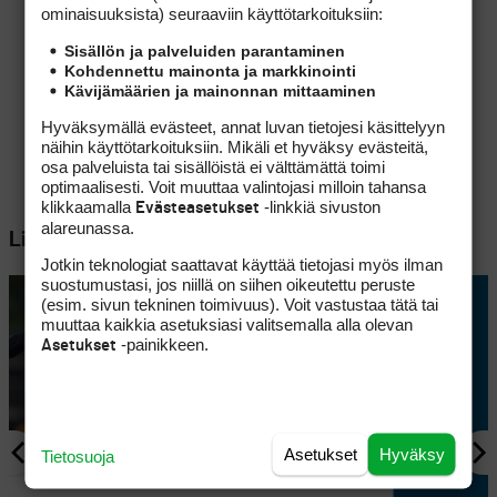
ominaisuuk­sista) seuraaviin käyttötarkoituksiin:
Sisällön ja palveluiden parantaminen
Kohdennettu mainonta ja markkinointi
Kävijämäärien ja mainonnan mittaaminen
Hyväksymällä evästeet, annat luvan tietojesi käsittelyyn
näihin käyttötarkoituksiin. Mikäli et hyväksy evästeitä,
osa palveluista tai sisällöistä ei välttämättä toimi
optimaalisesti. Voit muuttaa valintojasi milloin tahansa
klikkaamalla
-linkkiä sivuston
Evästeasetukset
alareunassa.
Lisää aiheesta
Jotkin teknologiat saattavat käyttää tietojasi myös ilman
suostumustasi, jos niillä on siihen oikeutettu peruste
(esim. sivun tekninen toimivuus). Voit vastustaa tätä tai
muuttaa kaikkia asetuksiasi valitsemalla alla olevan
-painikkeen.
Asetukset
Asetukset
Hyväksy
Tietosuoja
AJANKOHTAISTA