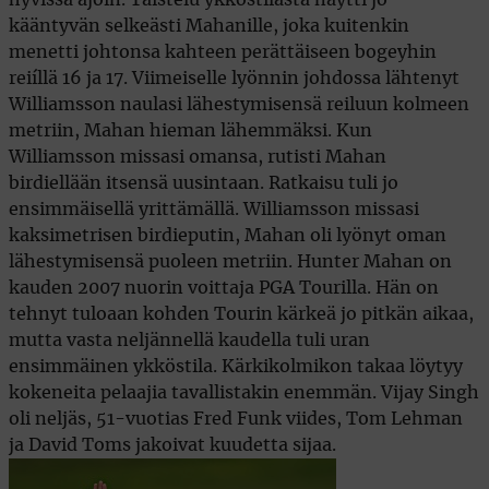
kääntyvän selkeästi Mahanille, joka kuitenkin
menetti johtonsa kahteen perättäiseen bogeyhin
reiíllä 16 ja 17. Viimeiselle lyönnin johdossa lähtenyt
Williamsson naulasi lähestymisensä reiluun kolmeen
metriin, Mahan hieman lähemmäksi. Kun
Williamsson missasi omansa, rutisti Mahan
birdiellään itsensä uusintaan. Ratkaisu tuli jo
ensimmäisellä yrittämällä. Williamsson missasi
kaksimetrisen birdieputin, Mahan oli lyönyt oman
lähestymisensä puoleen metriin. Hunter Mahan on
kauden 2007 nuorin voittaja PGA Tourilla. Hän on
tehnyt tuloaan kohden Tourin kärkeä jo pitkän aikaa,
mutta vasta neljännellä kaudella tuli uran
ensimmäinen ykköstila. Kärkikolmikon takaa löytyy
kokeneita pelaajia tavallistakin enemmän. Vijay Singh
oli neljäs, 51-vuotias Fred Funk viides, Tom Lehman
ja David Toms jakoivat kuudetta sijaa.