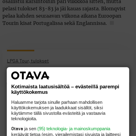
osallistui karsintoihin pari viikkkoa sitten, mutta
pelasi tulokset 83-83 ja jäi kauas rajasta. Blomqvist
pelaa kahden seuraavan viikona aikana Euroopan
Tourin kisat Portugalissa sekä Englannissa.
LPGA Tour, tulokset
Kotimaista laatusisältöä – evästeillä parempi
käyttökokemus
Haluamme tarjota sinulle parhaan mahdollisen
käyttökokemuksen ja laadukkaat sisällöt, siksi
käytämme tällä sivustolla evästeitä ja vastaavia
teknologioita.
ja sen
(95) teknologia- ja mainoskumppania
Otava
keräävät tietoa (esim. vierailemis­tasi sivuista ja laitteesi