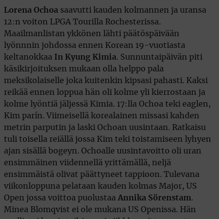
Lorena Ochoa
saavutti kauden kolmannen ja uransa
12:n voiton LPGA Tourilla Rochesterissa.
Maailmanlistan ykkönen lähti päätöspäivään
lyönnnin johdossa ennen Korean 19-vuotiasta
keltanokkaa
In Kyung Kimia
. Sunnuntaipäivän piti
käsikirjoituksen mukaan olla helppo pala
meksikolaiselle joka kuitenkin kipsasi pahasti. Kaksi
reikää ennen loppua hän oli kolme yli kierrostaan ja
kolme lyöntiä jäljessä Kimia. 17:lla Ochoa teki eaglen,
Kim parín. Viimeisellä korealainen missasi kahden
metrin parputin ja laski Ochoan uusintaan. Ratkaisu
tuli toisella reiällä jossa Kim teki toistamiseen lyhyen
ajan sisällä bogeyn. Ochoalle uusintavoitto oli uran
ensimmäinen viidennellä yrittämällä, neljä
ensimmäistä olivat päättyneet tappioon. Tulevana
viikonloppuna pelataan kauden kolmas Major, US
Open jossa voittoa puolustaa
Annika Sörenstam
.
Minea Blomqvist ei ole mukana US Openissa. Hän