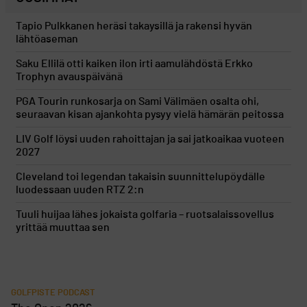
Tapio Pulkkanen heräsi takaysillä ja rakensi hyvän
lähtöaseman
Saku Ellilä otti kaiken ilon irti aamulähdöstä Erkko
Trophyn avauspäivänä
PGA Tourin runkosarja on Sami Välimäen osalta ohi,
seuraavan kisan ajankohta pysyy vielä hämärän peitossa
LIV Golf löysi uuden rahoittajan ja sai jatkoaikaa vuoteen
2027
Cleveland toi legendan takaisin suunnittelupöydälle
luodessaan uuden RTZ 2:n
Tuuli huijaa lähes jokaista golfaria – ruotsalaissovellus
yrittää muuttaa sen
GOLFPISTE PODCAST