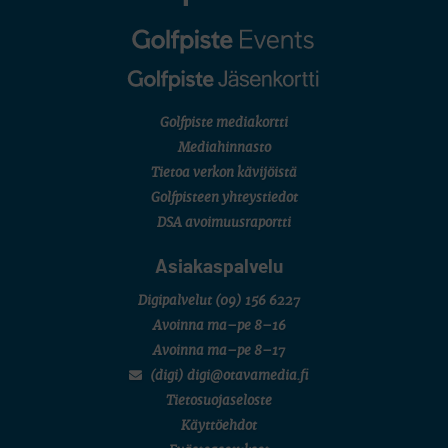
Golfpiste mediakortti
Mediahinnasto
Tietoa verkon kävijöistä
Golfpisteen yhteystiedot
DSA avoimuusraportti
Asiakaspalvelu
Digipalvelut
(09) 156 6227
Avoinna ma–pe 8–16
Avoinna ma–pe 8–17
(digi) digi@otavamedia.fi
Tietosuojaseloste
Käyttöehdot