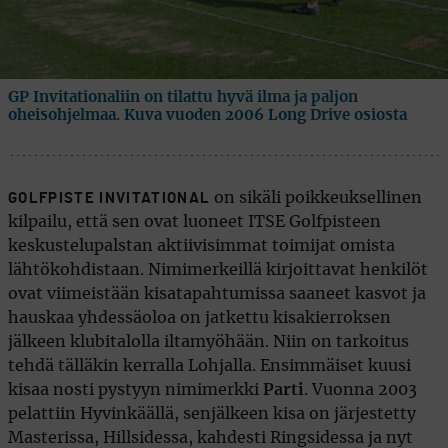
GP Invitationaliin on tilattu hyvä ilma ja paljon
oheisohjelmaa. Kuva vuoden 2006 Long Drive osiosta
on sikäli poikkeuksellinen
GOLFPISTE INVITATIONAL
kilpailu, että sen ovat luoneet ITSE Golfpisteen
keskustelupalstan aktiivisimmat toimijat omista
lähtökohdistaan. Nimimerkeillä kirjoittavat henkilöt
ovat viimeistään kisatapahtumissa saaneet kasvot ja
hauskaa yhdessäoloa on jatkettu kisakierroksen
jälkeen klubitalolla iltamyöhään. Niin on tarkoitus
tehdä tälläkin kerralla Lohjalla. Ensimmäiset kuusi
kisaa nosti pystyyn nimimerkki
Parti
. Vuonna 2003
pelattiin Hyvinkäällä, senjälkeen kisa on järjestetty
Masterissa, Hillsidessa, kahdesti Ringsidessa ja nyt