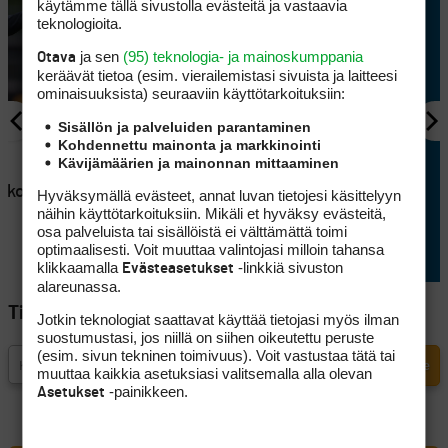
käytämme tällä sivustolla evästeitä ja vastaavia
teknologioita.
ja sen
(95) teknologia- ja mainoskumppania
Otava
keräävät tietoa (esim. vierailemis­tasi sivuista ja laitteesi
ominaisuuk­sista) seuraaviin käyttötarkoituksiin:
Sisällön ja palveluiden parantaminen
Kohdennettu mainonta ja markkinointi
AJANKOHTAISTA
Kävijämäärien ja mainonnan mittaaminen
en
Lappajärvellä kisataan
atkoaikaa
sunnuntaina hyvin
Hyväksymällä evästeet, annat luvan tietojesi käsittelyyn
näihin käyttötarkoituksiin. Mikäli et hyväksy evästeitä,
erikoisessa golftriathlonissa
osa palveluista tai sisällöistä ei välttämättä toimi
optimaalisesti. Voit muuttaa valintojasi milloin tahansa
klikkaamalla
-linkkiä sivuston
Evästeasetukset
alareunassa.
Tilaa Golfpisteen uutiskirje
Jotkin teknologiat saattavat käyttää tietojasi myös ilman
suostumustasi, jos niillä on siihen oikeutettu peruste
(esim. sivun tekninen toimivuus). Voit vastustaa tätä tai
muuttaa kaikkia asetuksiasi valitsemalla alla olevan
-painikkeen.
Asetukset