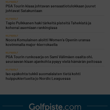
KILPAGOLF
PGA Tourin kisaa johtavan sensaatiotulokkaan juuret
johtavat Satakuntaan
KILPAGOLF
Tapio Pulkkanen haki tärkeitä pisteitä Tshekistä ja
kohensi asemiaan rankingissa
KILPAGOLF
Noora Komulainen aloitti Women’s Openin uransa
kovimmalla major-kierroksella
KILPAGOLF
PGA Tourin runkosarja on Sami Välimäen osalta ohi,
seuraavan kisan ajankohta pysyy vielä hämärän peitossa
KILPAGOLF
Iso epäkohta tukkii suomalaisten tietä kohti
huippukiertueita jo Nordic Leaguessa