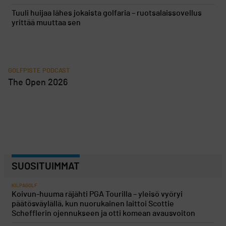
Tuuli huijaa lähes jokaista golfaria – ruotsalaissovellus
yrittää muuttaa sen
GOLFPISTE PODCAST
The Open 2026
SUOSITUIMMAT
KILPAGOLF
Koivun-huuma räjähti PGA Tourilla – yleisö vyöryi
päätösväylällä, kun nuorukainen laittoi Scottie
Schefflerin ojennukseen ja otti komean avausvoiton