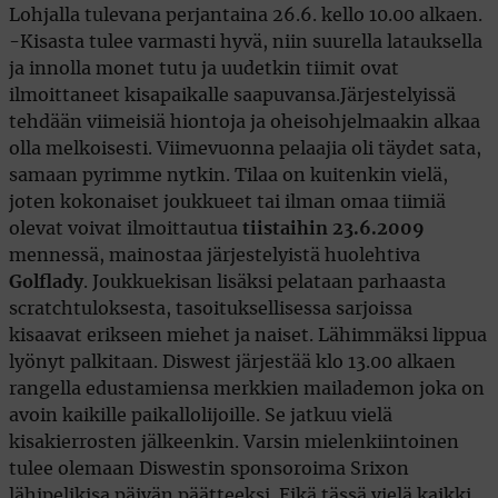
Lohjalla tulevana perjantaina 26.6. kello 10.00 alkaen.
-Kisasta tulee varmasti hyvä, niin suurella latauksella
ja innolla monet tutu ja uudetkin tiimit ovat
ilmoittaneet kisapaikalle saapuvansa.Järjestelyissä
tehdään viimeisiä hiontoja ja oheisohjelmaakin alkaa
olla melkoisesti. Viimevuonna pelaajia oli täydet sata,
samaan pyrimme nytkin. Tilaa on kuitenkin vielä,
joten kokonaiset joukkueet tai ilman omaa tiimiä
olevat voivat ilmoittautua
tiistaihin 23.6.2009
mennessä, mainostaa järjestelyistä huolehtiva
Golflady
. Joukkuekisan lisäksi pelataan parhaasta
scratchtuloksesta, tasoituksellisessa sarjoissa
kisaavat erikseen miehet ja naiset. Lähimmäksi lippua
lyönyt palkitaan. Diswest järjestää klo 13.00 alkaen
rangella edustamiensa merkkien mailademon joka on
avoin kaikille paikallolijoille. Se jatkuu vielä
kisakierrosten jälkeenkin. Varsin mielenkiintoinen
tulee olemaan Diswestin sponsoroima Srixon
lähipelikisa päivän päätteeksi. Eikä tässä vielä kaikki,