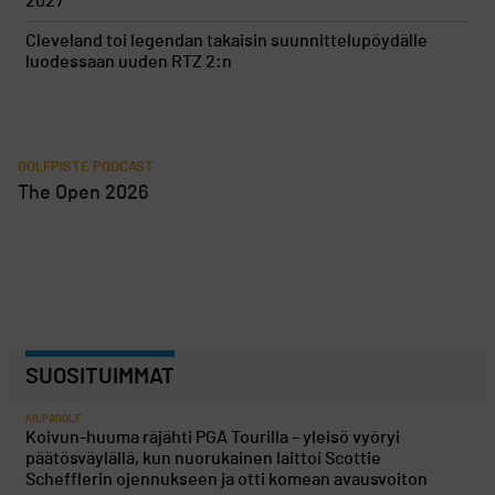
2027
Cleveland toi legendan takaisin suunnittelupöydälle
luodessaan uuden RTZ 2:n
GOLFPISTE PODCAST
The Open 2026
SUOSITUIMMAT
KILPAGOLF
Koivun-huuma räjähti PGA Tourilla – yleisö vyöryi
päätösväylällä, kun nuorukainen laittoi Scottie
Schefflerin ojennukseen ja otti komean avausvoiton