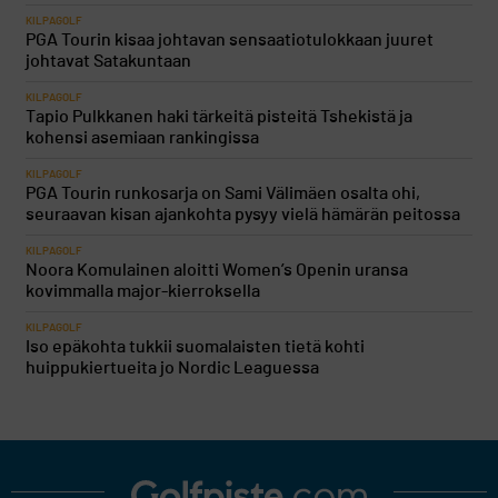
KILPAGOLF
PGA Tourin kisaa johtavan sensaatiotulokkaan juuret
johtavat Satakuntaan
KILPAGOLF
Tapio Pulkkanen haki tärkeitä pisteitä Tshekistä ja
kohensi asemiaan rankingissa
KILPAGOLF
PGA Tourin runkosarja on Sami Välimäen osalta ohi,
seuraavan kisan ajankohta pysyy vielä hämärän peitossa
KILPAGOLF
Noora Komulainen aloitti Women’s Openin uransa
kovimmalla major-kierroksella
KILPAGOLF
Iso epäkohta tukkii suomalaisten tietä kohti
huippukiertueita jo Nordic Leaguessa