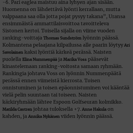
-6. Pari eaglea maistuu aina lyhyen ajan sisään.
Huomenna on lähdettävä lyönti kerrallaan, mutta
valppaana saa olla jotta pojat pysyy takana”, Uransa
ensimmäistä ammattilaisvoittoa tavoitteleva
Sistonen kertoi. Toisella sijalla on viime vuoden
ranking-voittaja
lyönnin päässä.
Thomas Sundström
Kolmantena pelaajana kilpailussa alle paarin löytyy
Ari
kaksi lyöntiä kärkeä perässä. Naisten
Savolainen
puolella
ja
pääsevät
Elina Nummenpää
Marika Voss
kinastelemaan ranking-voitosta samaan ryhmään.
Rankingia johtava Voss on lyönnin Nummenpäätä
perässä ennen viimeistä kierrosta. Toisen
onnistuminen ja toisen epäonnistuminen voi kääntää
vielä pelin suuntaan tai toiseen. Naisten
kärkiryhmään lähtee Espoon Golfseuran kolmikko
.
johtaa tuloksella +7.
on
Matilda Castren
Anne Hakula
kahden, ja
viiden lyönnin päässä.
Annika Nykänen