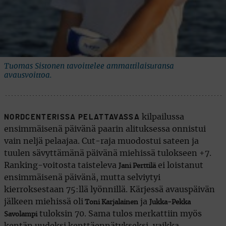
Tuomas Sistonen tavoittelee ammattilaisuransa
avausvoittoa.
kilpailussa
NORDCENTERISSA PELATTAVASSA
ensimmäisenä päivänä paarin alituksessa onnistui
vain neljä pelaajaa. Cut-raja muodostui sateen ja
tuulen sävyttämänä päivänä miehissä tulokseen +7.
Ranking-voitosta taisteleva
ei loistanut
Jani Perttilä
ensimmäisenä päivänä, mutta selviytyi
kierroksestaan 75:llä lyönnillä. Kärjessä avauspäivän
jälkeen miehissä oli
ja
Toni Karjalainen
Jukka-Pekka
tuloksin 70. Sama tulos merkattiin myös
Savolampi
kentän uudeksi kenttäennätykseksi, vaikka