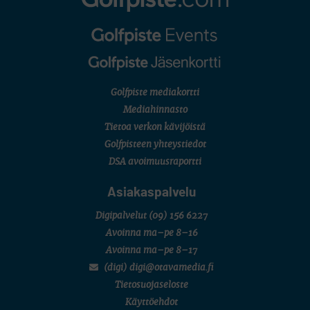
Golfpiste mediakortti
Mediahinnasto
Tietoa verkon kävijöistä
Golfpisteen yhteystiedot
DSA avoimuusraportti
Asiakaspalvelu
Digipalvelut
(09) 156 6227
Avoinna ma–pe 8–16
Avoinna ma–pe 8–17
(digi) digi@otavamedia.fi
Tietosuojaseloste
Käyttöehdot