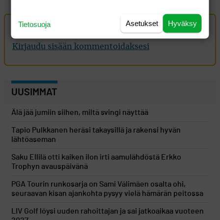
Asetukset
Hyväksy
Tietosuoja
Oma kommentti
Kirjaudu sisään kommentoidaksesi
UUSIMMAT
Älä jää jumiin siihen, miltä svingi näyttää
Tapio Pulkkanen heräsi takaysillä ja rakensi hyvän
lähtöaseman
Saku Ellilä otti kaiken ilon irti aamulähdöstä Erkko
Trophyn avauspäivänä
PGA Tourin runkosarja on Sami Välimäen osalta ohi,
seuraavan kisan ajankohta pysyy vielä hämärän peitossa
LIV Golf löysi uuden rahoittajan ja sai jatkoaikaa vuoteen