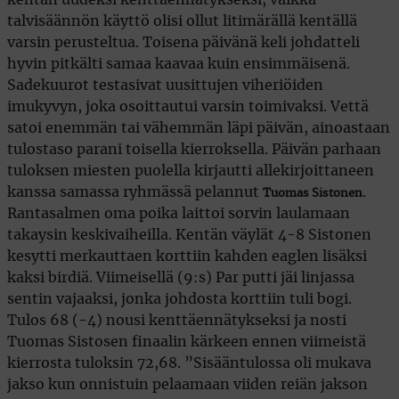
talvisäännön käyttö olisi ollut litimärällä kentällä
varsin perusteltua. Toisena päivänä keli johdatteli
hyvin pitkälti samaa kaavaa kuin ensimmäisenä.
Sadekuurot testasivat uusittujen viheriöiden
imukyvyn, joka osoittautui varsin toimivaksi. Vettä
satoi enemmän tai vähemmän läpi päivän, ainoastaan
tulostaso parani toisella kierroksella. Päivän parhaan
tuloksen miesten puolella kirjautti allekirjoittaneen
kanssa samassa ryhmässä pelannut
.
Tuomas Sistonen
Rantasalmen oma poika laittoi sorvin laulamaan
takaysin keskivaiheilla. Kentän väylät 4-8 Sistonen
kesytti merkauttaen korttiin kahden eaglen lisäksi
kaksi birdiä. Viimeisellä (9:s) Par putti jäi linjassa
sentin vajaaksi, jonka johdosta korttiin tuli bogi.
Tulos 68 (-4) nousi kenttäennätykseksi ja nosti
Tuomas Sistosen finaalin kärkeen ennen viimeistä
kierrosta tuloksin 72,68. ”Sisääntulossa oli mukava
jakso kun onnistuin pelaamaan viiden reiän jakson