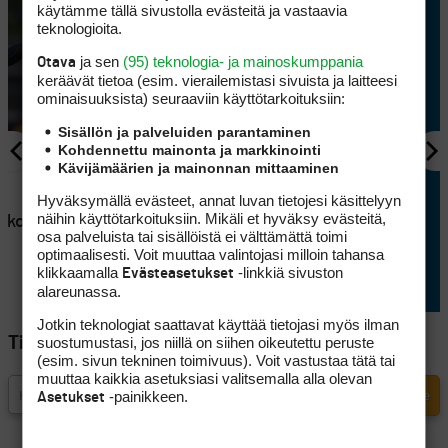
käytämme tällä sivustolla evästeitä ja vastaavia
teknologioita.
ja sen
(95) teknologia- ja mainoskumppania
Otava
keräävät tietoa (esim. vierailemis­tasi sivuista ja laitteesi
ominaisuuk­sista) seuraaviin käyttötarkoituksiin:
Sisällön ja palveluiden parantaminen
Kohdennettu mainonta ja markkinointi
Kävijämäärien ja mainonnan mittaaminen
AJANKOHTAISTA
en
Lappajärvellä kisataan
Hyväksymällä evästeet, annat luvan tietojesi käsittelyyn
näihin käyttötarkoituksiin. Mikäli et hyväksy evästeitä,
atkoaikaa
sunnuntaina hyvin
osa palveluista tai sisällöistä ei välttämättä toimi
erikoisessa golftriathlonissa
optimaalisesti. Voit muuttaa valintojasi milloin tahansa
klikkaamalla
-linkkiä sivuston
Evästeasetukset
alareunassa.
Jotkin teknologiat saattavat käyttää tietojasi myös ilman
suostumustasi, jos niillä on siihen oikeutettu peruste
Tilaa Golfpisteen uutiskirje
(esim. sivun tekninen toimivuus). Voit vastustaa tätä tai
muuttaa kaikkia asetuksiasi valitsemalla alla olevan
-painikkeen.
Asetukset