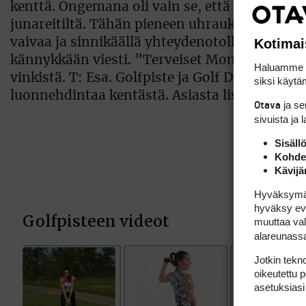
kenttä. Ongemana oli vain se, että Mäkisen pit
junareitiltä. Tähän pieneen uhraukseen ( sii
Kotimai
vaivaa ja sinnikäällä yhteydenotolla sai kuljetu
kännykkään viesti. ”Terveiset Mongoliasta. M
Haluamme ta
vinkistä. T: Esa. Golfpiste ja Golf Digest onni
siksi käytäm
luonnehdintaa kentästä. Asiasta lisää seuraa
ja s
Otava
sivuista ja 
Sisäll
Kohden
Kävijä
Hyväksymällä
hyväksy eväs
muuttaa val
alareunass
Jotkin tekno
oikeutettu 
asetuksiasi