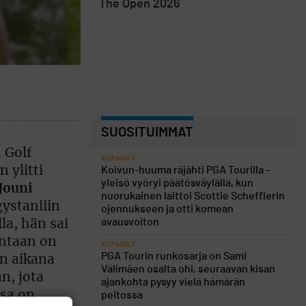
The Open 2026
SUOSITUIMMAT
 Golf
KILPAGOLF
 ylitti
Koivun-huuma räjähti PGA Tourilla –
yleisö vyöryi päätösväylällä, kun
Jouni
nuorukainen laittoi Scottie Schefflerin
ystaniiin
ojennukseen ja otti komean
avausvoiton
la, hän sai
untaan on
KILPAGOLF
PGA Tourin runkosarja on Sami
an aikana
Välimäen osalta ohi, seuraavan kisan
n, jota
ajankohta pysyy vielä hämärän
ssa on
peitossa