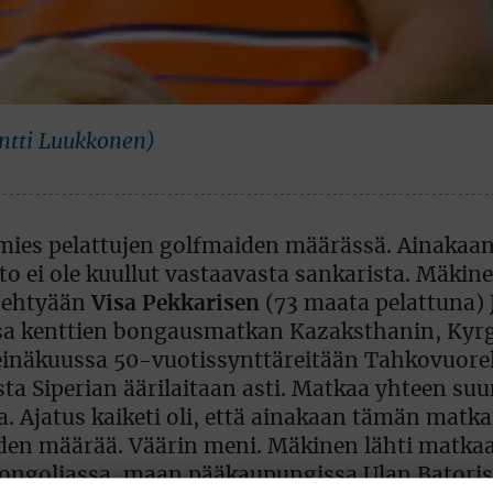
ntti Luukkonen)
ies pelattujen golfmaiden määrässä. Ainakaan
o ei ole kuullut vastaavasta sankarista. Mäkinen
 tehtyään
Visa Pekkarisen
(73 maata pelattuna)
sa kenttien bongausmatkan Kazaksthanin, Kyrg
einäkuussa 50-vuotissynttäreitään Tahkovuorel
sta Siperian äärilaitaan asti. Matkaa yhteen su
oa. Ajatus kaiketi oli, että ainakaan tämän matk
iden määrää. Väärin meni. Mäkinen lähti matkaa
Mongoliassa, maan pääkaupungissa Ulan Batori