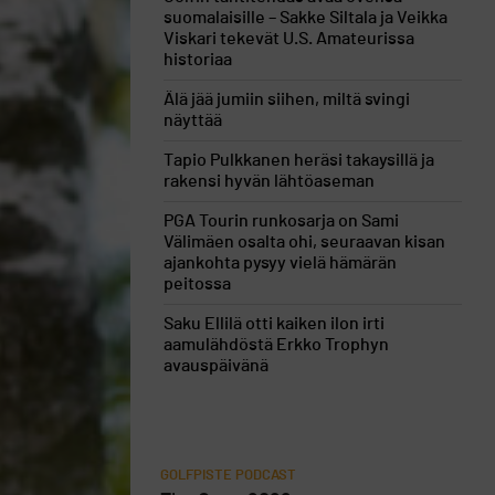
suomalaisille – Sakke Siltala ja Veikka
Viskari tekevät U.S. Amateurissa
historiaa
Älä jää jumiin siihen, miltä svingi
näyttää
Tapio Pulkkanen heräsi takaysillä ja
rakensi hyvän lähtöaseman
PGA Tourin runkosarja on Sami
Välimäen osalta ohi, seuraavan kisan
ajankohta pysyy vielä hämärän
peitossa
Saku Ellilä otti kaiken ilon irti
aamulähdöstä Erkko Trophyn
avauspäivänä
GOLFPISTE PODCAST