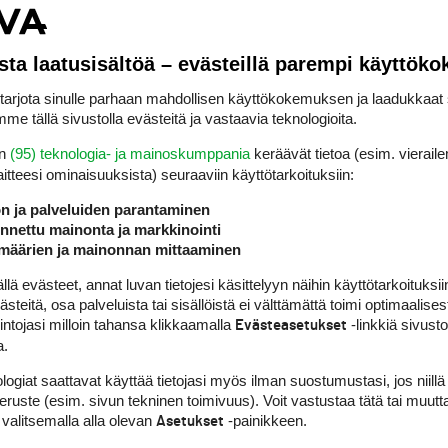
i tätä peliä varten poiketa 500 kilometriä etelä
s 1000 kilometriä) Mäkinen tapojensa mukaan n
sta laatusisältöä – evästeillä parempi käyttök
kset sekä pelit järjestymään. Tiistaina iltapäivä
aa bongattu. Välitätkö Arkkolan Askolle kiitoks
rjota sinulle parhaan mahdollisen käyttökokemuksen ja laadukkaat s
ttelevat lämpimästi. Viestissä ei ollut tulosta e
me tällä sivustolla evästeitä ja vastaavia teknologioita.
vassa Golf Digestissa marraskuun lopulla. Teem
en
(95) teknologia- ja mainoskumppania
keräävät tietoa (esim. vieraile
laitteesi ominaisuuk­sista) seuraaviin käyttötarkoituksiin:
ön ja palveluiden parantaminen
nettu mainonta ja markkinointi
määrien ja mainonnan mittaaminen
 evästeet, annat luvan tietojesi käsittelyyn näihin käyttötarkoituksiin
teitä, osa palveluista tai sisällöistä ei välttämättä toimi optimaalisest
intojasi milloin tahansa klikkaamalla
-linkkiä sivust
Evästeasetukset
a.
logiat saattavat käyttää tietojasi myös ilman suostumustasi, jos niillä
peruste (esim. sivun tekninen toimivuus). Voit vastustaa tätä tai muutt
 valitsemalla alla olevan
-painikkeen.
Asetukset