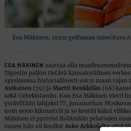
Esa Mäkinen, 103:n golfmaan mies
(Kuva A
ESA MÄKINEN
saattaa olla maailmanennätysm
Digestin paljon tietävä kansainvälinen verkost
syyskuussa historiallisesti 100:n maan rajan
Asikaisen
(79) ja
Martti Kenkkilän
(68) kans
sekä Uzbekistaniin. Kun Esa Mäkinen vietti h
ystäviltään lahjaksi !!!, junamatkan Moskova
noin 9000 kilometriä ja se kestää kaksi viikk
Mäkinen ei pystyisi lisäämään pelattujen ma
ennen hän oli kuullut
Asko Arkkolalta
, että 