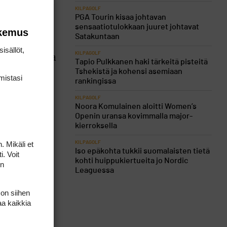
än
KILPAGOLF
PGA Tourin kisaa johtavan
äki hieman
sensaatiotulokkaan juuret johtavat
okemus
llä tuli
Satakuntaan
et upeasta
isällöt,
KILPAGOLF
ikä tarkempaa
Tapio Pulkkanen haki tärkeitä pisteitä
u Tyry
Tshekistä ja kohensi asemiaan
mis­tasi
rankingissa
KILPAGOLF
Noora Komulainen aloitti Women’s
Openin uransa kovimmalla major-
kierroksella
. Mikäli et
KILPAGOLF
Iso epäkohta tukkii suomalaisten tietä
i. Voit
kohti huippukiertueita jo Nordic
on
Leaguessa
 on siihen
aa kaikkia