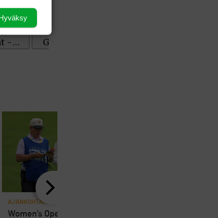
Hyväksy
AJANKOHTAISTA
AJANKOHTAISTA
8
Women’s Openin
Loppuviikosta pelatta