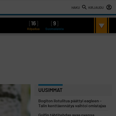
HAKU
KIRJAUDU
[
16
]
[
9
]
Kilpailua
Suomalaista
UUSIMMAT
Bogiton ilotulitus päättyi eagleen –
Talin kenttäennätys vaihtoi omistajaa
Golfin tähtitehdas avaa ovensa