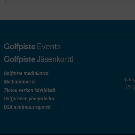
Golfpiste mediakortti
Tilaa
Mediahinnasto
pysy
Tietoa verkon kävijöistä
Golfpisteen yhteystiedot
DSA avoimuusraportti