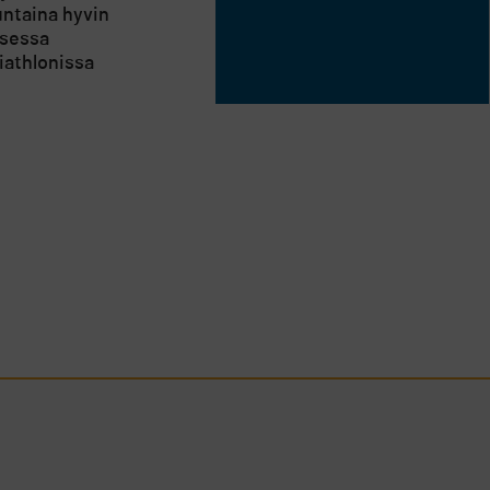
ntaina hyvin
isessa
riathlonissa