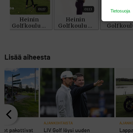
Tietosuoja
Lisää aiheesta
AJANKOHTAISTA
AJANKO
rot pakottivat
LIV Golf löysi uuden
Lappa