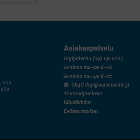
Asiakaspalvelu
Digipalvelut
(09) 156 6227
Avoinna ma–pe 8–16
Avoinna ma–pe 8–17
, niin
(digi) digi@otavamedia.fi
mällä
Tietosuojaseloste
Käyttöehdot
Evästeasetukset