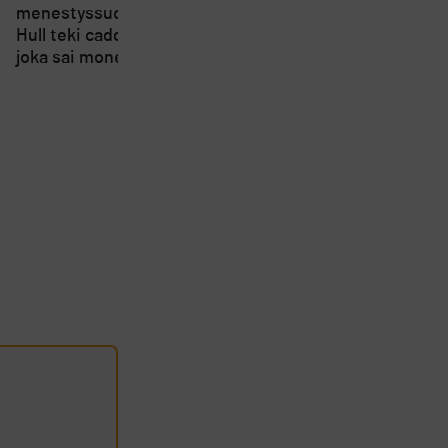
menestyssuosikki Charley
Short Course SM-kisa
Hull teki caddielleen pilan,
kärsivät osallistujien
joka sai monet suuttumaan
vähyydestä