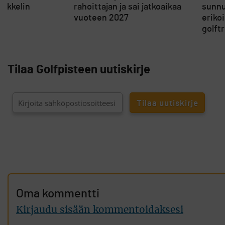
ikkelin
rahoittajan ja sai jatkoaikaa
sunnu
vuoteen 2027
eriko
golft
Tilaa Golfpisteen uutiskirje
Oma kommentti
Kirjaudu sisään kommentoidaksesi