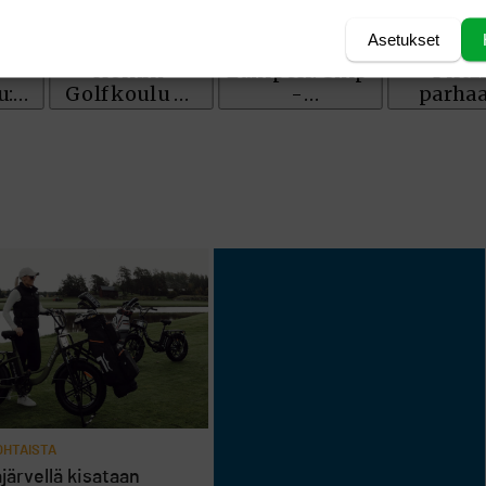
Asetukset
HTAISTA
järvellä kisataan