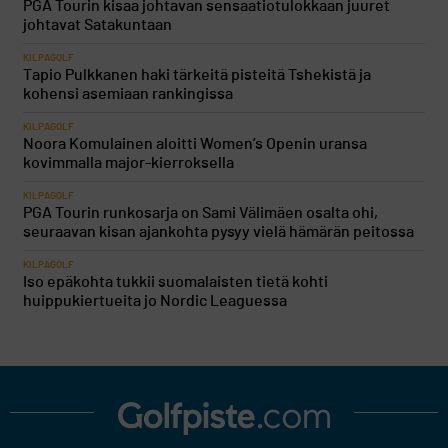
PGA Tourin kisaa johtavan sensaatiotulokkaan juuret
johtavat Satakuntaan
KILPAGOLF
Tapio Pulkkanen haki tärkeitä pisteitä Tshekistä ja
kohensi asemiaan rankingissa
KILPAGOLF
Noora Komulainen aloitti Women’s Openin uransa
kovimmalla major-kierroksella
KILPAGOLF
PGA Tourin runkosarja on Sami Välimäen osalta ohi,
seuraavan kisan ajankohta pysyy vielä hämärän peitossa
KILPAGOLF
Iso epäkohta tukkii suomalaisten tietä kohti
huippukiertueita jo Nordic Leaguessa