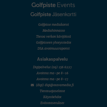
Golfpiste mediakortti
Mediahinnasto
Tietoa verkon kävijöistä
Golfpisteen yhteystiedot
DSA avoimuusraportti
Asiakaspalvelu
Digipalvelut
(09) 156 6227
Avoinna ma–pe 8–16
Avoinna ma–pe 8–17
(digi) digi@otavamedia.fi
Tietosuojaseloste
Käyttöehdot
Evästeasetukset