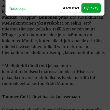
äänestyksessä Dream18-kenttään. Kun kentällä on
Asetukset
Hyväksy
Tietosuoja
kerran käynyt, ymmärtää täysin syyn, miksi mm.
Markku ”Näppis” Leinonen
pitää sitä suosikkinaan.
Mielenkiintoinen yksityiskohta on sekin, että
miesten tiiauspaikalla ko. reiällä on varsin suuri
Mirage -golftekonurmi alue jolta lyöminen on
kokemus. Monille, kuten allekirjoittaneelle erittäin
miellyttävä sellainen mikäli vaihtoehtona on
hiemankin heikkokuntoisempi, lähes ruohoton alue.
”Mielipiteitä tämä toki jakaa, mutta
kentänhoidollisesti matossa on ideaa. Kisoissa
pelaajila on aina mahdollisuus lyödä matolta tai
ruohoalueelta, kertoo Erkki Mommo.
Tammer Golf jäänyt haastajan asemaan