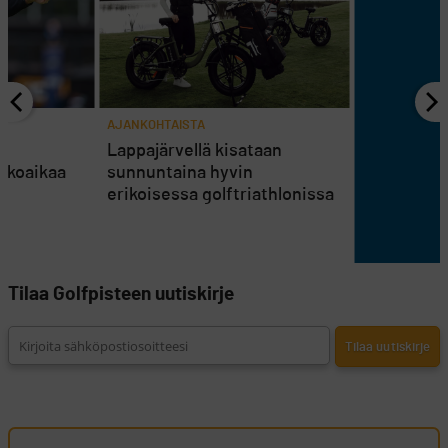
AJANKOHTAISTA
en
Lappajärvellä kisataan
atkoaikaa
sunnuntaina hyvin
erikoisessa golftriathlonissa
Tilaa Golfpisteen uutiskirje