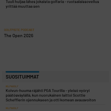
Tuuli huijaa lähes jokaista golfaria – ruotsalaissovellus
yrittää muuttaa sen
GOLFPISTE PODCAST
The Open 2026
SUOSITUIMMAT
KILPAGOLF
Koivun-huuma räjähti PGA Tourilla – yleisö vyöryi
päätösväylällä, kun nuorukainen laittoi Scottie
Schefflerin ojennukseen ja otti komean avausvoiton
KILPAGOLF