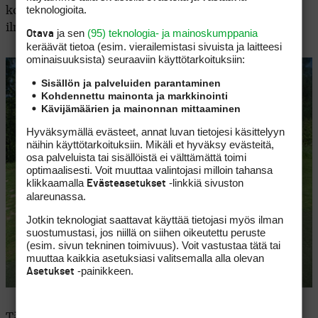
teknologioita.
kohtuullisen tasainen, bunkkerit väylän juhlavaan
ilmeeseen verrattuna vaatimattomia.
ja sen
(95) teknologia- ja mainoskumppania
Otava
keräävät tietoa (esim. vierailemis­tasi sivuista ja laitteesi
ominaisuuk­sista) seuraaviin käyttötarkoituksiin:
Sisällön ja palveluiden parantaminen
Kohdennettu mainonta ja markkinointi
Kävijämäärien ja mainonnan mittaaminen
Hyväksymällä evästeet, annat luvan tietojesi käsittelyyn
näihin käyttötarkoituksiin. Mikäli et hyväksy evästeitä,
osa palveluista tai sisällöistä ei välttämättä toimi
optimaalisesti. Voit muuttaa valintojasi milloin tahansa
klikkaamalla
-linkkiä sivuston
Evästeasetukset
alareunassa.
Jotkin teknologiat saattavat käyttää tietojasi myös ilman
suostumustasi, jos niillä on siihen oikeutettu peruste
(esim. sivun tekninen toimivuus). Voit vastustaa tätä tai
muuttaa kaikkia asetuksiasi valitsemalla alla olevan
-painikkeen.
Asetukset
Tämä reikä valittiin Golf Digestin syksyn