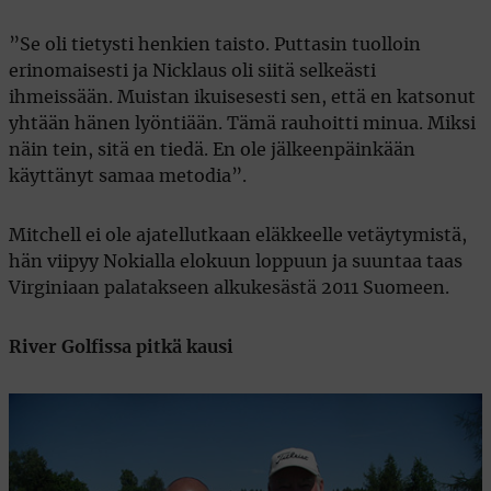
”Se oli tietysti henkien taisto. Puttasin tuolloin
erinomaisesti ja Nicklaus oli siitä selkeästi
ihmeissään. Muistan ikuisesesti sen, että en katsonut
yhtään hänen lyöntiään. Tämä rauhoitti minua. Miksi
näin tein, sitä en tiedä. En ole jälkeenpäinkään
käyttänyt samaa metodia”.
Mitchell ei ole ajatellutkaan eläkkeelle vetäytymistä,
hän viipyy Nokialla elokuun loppuun ja suuntaa taas
Virginiaan palatakseen alkukesästä 2011 Suomeen.
River Golfissa pitkä kausi