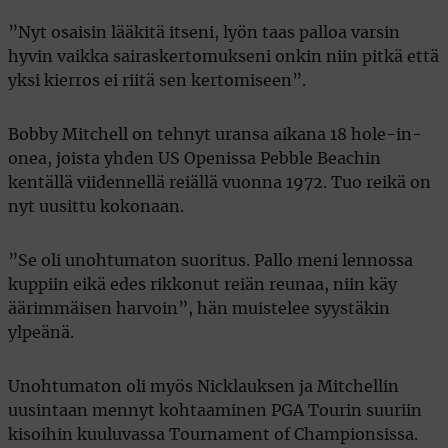
”Nyt osaisin lääkitä itseni, lyön taas palloa varsin
hyvin vaikka sairaskertomukseni onkin niin pitkä että
yksi kierros ei riitä sen kertomiseen”.
Bobby Mitchell on tehnyt uransa aikana 18 hole-in-
onea, joista yhden US Openissa Pebble Beachin
kentällä viidennellä reiällä vuonna 1972. Tuo reikä on
nyt uusittu kokonaan.
”Se oli unohtumaton suoritus. Pallo meni lennossa
kuppiin eikä edes rikkonut reiän reunaa, niin käy
äärimmäisen harvoin”, hän muistelee syystäkin
ylpeänä.
Unohtumaton oli myös Nicklauksen ja Mitchellin
uusintaan mennyt kohtaaminen PGA Tourin suuriin
kisoihin kuuluvassa Tournament of Championsissa.