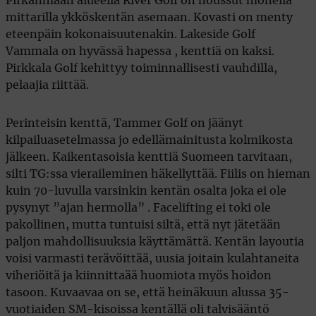
Pirkanmaan alueella River Golf on noussut monella
mittarilla ykköskentän asemaan. Kovasti on menty
eteenpäin kokonaisuutenakin. Lakeside Golf
Vammala on hyvässä hapessa , kenttiä on kaksi.
Pirkkala Golf kehittyy toiminnallisesti vauhdilla,
pelaajia riittää.
Perinteisin kenttä, Tammer Golf on jäänyt
kilpailuasetelmassa jo edellämainitusta kolmikosta
jälkeen. Kaikentasoisia kenttiä Suomeen tarvitaan,
silti TG:ssa vieraileminen häkellyttää. Fiilis on hieman
kuin 70-luvulla varsinkin kentän osalta joka ei ole
pysynyt ”ajan hermolla” . Facelifting ei toki ole
pakollinen, mutta tuntuisi siltä, että nyt jätetään
paljon mahdollisuuksia käyttämättä. Kentän layoutia
voisi varmasti terävöittää, uusia joitain kulahtaneita
viheriöitä ja kiinnittaää huomiota myös hoidon
tasoon. Kuvaavaa on se, että heinäkuun alussa 35-
vuotiaiden SM-kisoissa kentällä oli talvisääntö