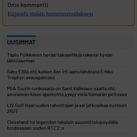
Oma kommentti
Kirjaudu sisään kommentoidaksesi
UUSIMMAT
Tapio Pulkkanen heräsi takaysillä ja rakensi hyvän
lähtöaseman
Saku Ellilä otti kaiken ilon irti aamulähdöstä Erkko
Trophyn avauspäivänä
PGA Tourin runkosarja on Sami Välimäen osalta ohi,
seuraavan kisan ajankohta pysyy vielä hämärän peitossa
LIV Golf löysi uuden rahoittajan ja sai jatkoaikaa vuoteen
2027
Cleveland toi legendan takaisin suunnittelupöydälle
luodessaan uuden RTZ 2:n