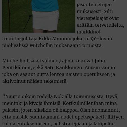
jäsenten etujen
mukaisesti. Silti
vieraspelaajat ovat
erittäin tervetulleita,
markkinoi
toimitusjohtaja
Erkki Mommo
joka toi 90-luvun
puolivälissä Mitchellin mukanaan Torniosta.
Mitchellin lisäksi valmen,tajina toimivat
Juha
Pentikäinen
, sekä
Satu Kankkonen
, Anssin vaimo
joka on saanut uutta lentoa naisten opetukseen ja
aktivoinut näiden tekemistä.
”Nautin oikein todella Nokialla toimimisesta. Hyvä
meininki ja kivoja ihmisiä. Kotikulmillenihan minä
palasin, joten siksikin oli helppoa. Olen huomannut,
että naisille suuntaamani uudet opetuspaketit liittyen
tuloksenteksemiseen, pelistrategiaan ja lähipeliin