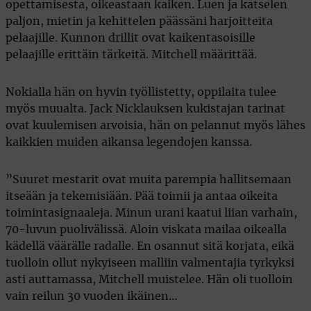
opettamisesta, oikeastaan kaiken. Luen ja katselen
paljon, mietin ja kehittelen päässäni harjoitteita
pelaajille. Kunnon drillit ovat kaikentasoisille
pelaajille erittäin tärkeitä. Mitchell määrittää.
Nokialla hän on hyvin työllistetty, oppilaita tulee
myös muualta. Jack Nicklauksen kukistajan tarinat
ovat kuulemisen arvoisia, hän on pelannut myös lähes
kaikkien muiden aikansa legendojen kanssa.
”Suuret mestarit ovat muita parempia hallitsemaan
itseään ja tekemisiään. Pää toimii ja antaa oikeita
toimintasignaaleja. Minun urani kaatui liian varhain,
70-luvun puolivälissä. Aloin viskata mailaa oikealla
kädellä väärälle radalle. En osannut sitä korjata, eikä
tuolloin ollut nykyiseen malliin valmentajia tyrkyksi
asti auttamassa, Mitchell muistelee. Hän oli tuolloin
vain reilun 30 vuoden ikäinen…