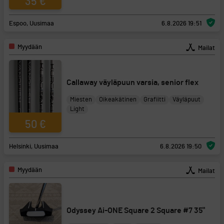
35 €
Espoo, Uusimaa
6.8.2026 19:51
Myydään
Mailat
Callaway väyläpuun varsia, senior flex
Miesten
Oikeakätinen
Grafiitti
Väyläpuut
Light
50 €
Helsinki, Uusimaa
6.8.2026 19:50
Myydään
Mailat
Odyssey Ai-ONE Square 2 Square #7 35"