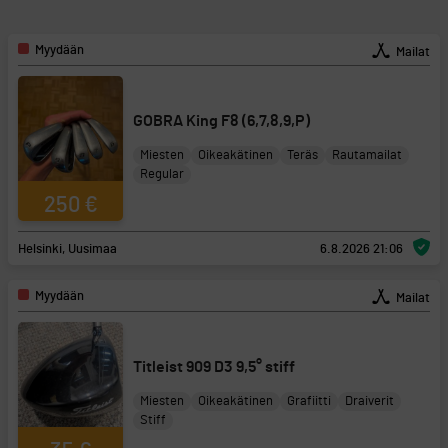
Myydään
Mailat
GOBRA King F8 (6,7,8,9,P)
Miesten
Oikeakätinen
Teräs
Rautamailat
Regular
250 €
Helsinki, Uusimaa
6.8.2026 21:06
Myydään
Mailat
Titleist 909 D3 9,5° stiff
Miesten
Oikeakätinen
Grafiitti
Draiverit
Stiff