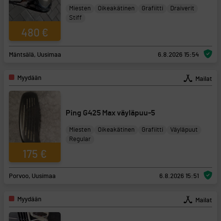
Miesten
Oikeakätinen
Grafiitti
Draiverit
Stiff
480 €
Mäntsälä, Uusimaa
6.8.2026 15:54
Myydään
Mailat
Ping G425 Max väyläpuu-5
Miesten
Oikeakätinen
Grafiitti
Väyläpuut
Regular
175 €
Porvoo, Uusimaa
6.8.2026 15:51
Myydään
Mailat