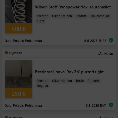
Wilson Staff Dynapower Max -rautamailat
Miesten
Oikeakätinen
Grafiitti
Rautamailat
Light
400 €
Oulu, Pohjois-Pohjanmaa
6.8.2026 15:22
Myydään
Mailat
Bettinardi Inovai Rev 34" putteri right
Miesten
Oikeakätinen
Teräs
Putterit
Regular
250 €
Oulu, Pohjois-Pohjanmaa
6.8.2026 15:11