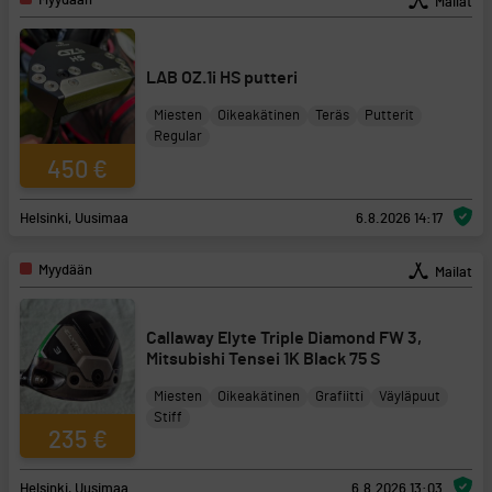
Myydään
Mailat
LAB OZ.1i HS putteri
Miesten
Oikeakätinen
Teräs
Putterit
Regular
450 €
Helsinki, Uusimaa
6.8.2026 14:17
Myydään
Mailat
Callaway Elyte Triple Diamond FW 3,
Mitsubishi Tensei 1K Black 75 S
Miesten
Oikeakätinen
Grafiitti
Väyläpuut
Stiff
235 €
Helsinki, Uusimaa
6.8.2026 13:03