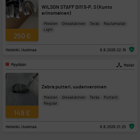
WILSON STAFF DI11 5-P, S (Kunto
erinomainen)
Miesten
Oikeakätinen
Teräs
Rautamailat
Light
250 €
Helsinki, Uusimaa
6.8.2026 22:19
Myydään
Mailat
Zebra putteri, uudenveroinen
Miesten
Oikeakätinen
Teräs
Putterit
Regular
149 €
Helsinki, Uusimaa
6.8.2026 21:25