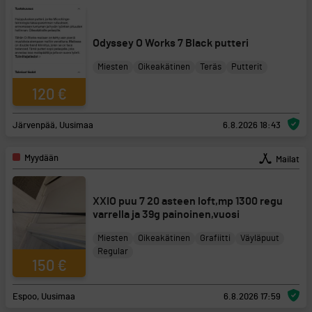
Odyssey O Works 7 Black putteri
Miesten
Oikeakätinen
Teräs
Putterit
120 €
Järvenpää, Uusimaa
6.8.2026 18:43
Myydään
Mailat
XXIO puu 7 20 asteen loft,mp 1300 regu
varrella ja 39g painoinen,vuosi
Miesten
Oikeakätinen
Grafiitti
Väyläpuut
Regular
150 €
Espoo, Uusimaa
6.8.2026 17:59