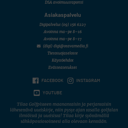
DSA avoimuusraportti
Asiakaspalvelu
Digipalvelut
(09) 156 6227
Avoinna ma–pe 8–16
Avoinna ma–pe 8–17
(digi) digi@otavamedia.fi
Tietosuojaseloste
Käyttöehdot
Evästeasetukset
FACEBOOK
INSTAGRAM
YOUTUBE
Tilaa Golfpisteen maanantaisin ja perjantaisin
lähetettävä uutiskirje, niin pysyt ajan tasalla golfalan
ilmiöistä ja uutisista! Tilaa kirje syöttämällä
sähköpostiosoitteesi alla olevaan kenttään.