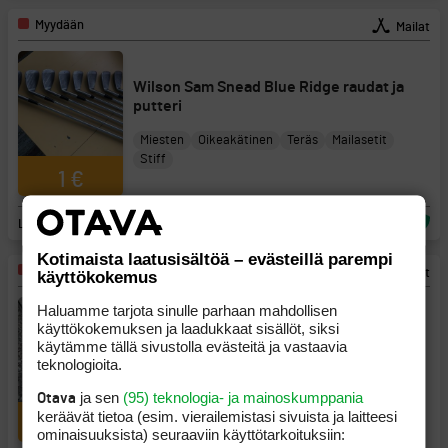
Myydään
Mailat
Wilson Sam Snead Blue Ridge raudat ja
putteri
Miesten
Oikeakätinen
Teräs
Mailasetit
Stiff
1 €
Lohja, Uusimaa
6.8.2026 16:19
Kotimaista laatusisältöä – evästeillä parempi
Myydään
Mailat
käyttökokemus
Haluamme tarjota sinulle parhaan mahdollisen
käyttökokemuksen ja laadukkaat sisällöt, siksi
Titleist Vokey SM7 56 10s
käytämme tällä sivustolla evästeitä ja vastaavia
teknologioita.
Miesten
Oikeakätinen
Teräs
Wedget
ja sen
(95) teknologia- ja mainoskumppania
Regular
Otava
keräävät tietoa (esim. vierailemis­tasi sivuista ja laitteesi
50 €
ominaisuuk­sista) seuraaviin käyttötarkoituksiin: