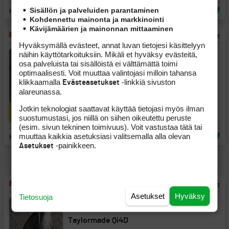
Sisällön ja palveluiden parantaminen
Helsinki, Uusimaa
6.8.2026 16:16
Kohdennettu mainonta ja markkinointi
Kävijämäärien ja mainonnan mittaaminen
Myydään
Mailat
Hyväksymällä evästeet, annat luvan tietojesi käsittelyyn
näihin käyttötarkoituksiin. Mikäli et hyväksy evästeitä,
osa palveluista tai sisällöistä ei välttämättä toimi
Titleist Vokey SM5 wedget
optimaalisesti. Voit muuttaa valintojasi milloin tahansa
klikkaamalla
-linkkiä sivuston
Evästeasetukset
Miesten
Oikeakätinen
Teräs
Wedget
alareunassa.
Regular
Jotkin teknologiat saattavat käyttää tietojasi myös ilman
100 €
suostumustasi, jos niillä on siihen oikeutettu peruste
(esim. sivun tekninen toimivuus). Voit vastustaa tätä tai
muuttaa kaikkia asetuksiasi valitsemalla alla olevan
Helsinki, Uusimaa
6.8.2026 16:12
-painikkeen.
Asetukset
Myydään
Mailat
Asetukset
Hyväksy
Tietosuoja
Taylormade Qi4D