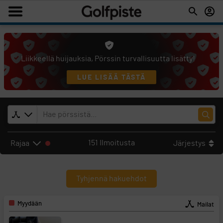
PÖRSSI
Liikkeellä huijauksia, Pörssin turvallisuutta lisätty!
LUE LISÄÄ TÄSTÄ
151 Ilmoitusta
Järjestys
Rajaa
Tyhjennä hakuehdot
Myydään
Mailat