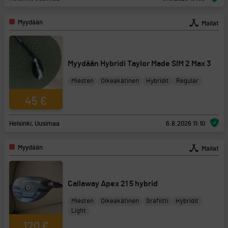
Myydään
Mailat
Myydään Hybridi Taylor Made SIM 2 Max 3
Miesten
Oikeakätinen
Hybridit
Regular
45 €
Helsinki, Uusimaa
6.8.2026 11:10
Myydään
Mailat
Callaway Apex 21 5 hybrid
Miesten
Oikeakätinen
Grafiitti
Hybridit
Light
120 €