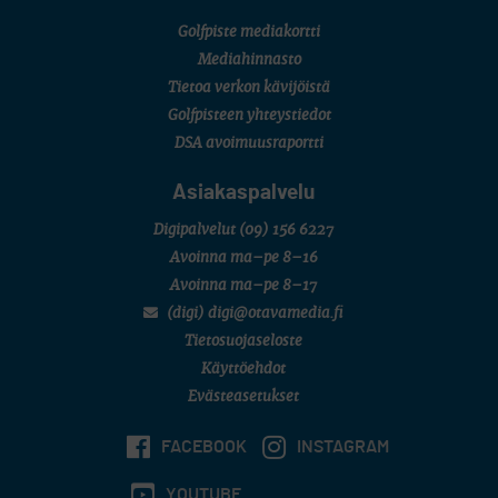
LIV GOLF
New York
Golfpiste mediakortti
SM-KILPAILUT
Mediahinnasto
SM-reikäpeli (M50/Kymen Golf)
Tietoa verkon kävijöistä
FINNISH JUNIOR TOUR
7 (U18 ja U21/pojat/Tahko)
Golfpisteen yhteystiedot
MID TOUR
DSA avoimuusraportti
6 (Archipelagia Golf)
Asiakaspalvelu
Digipalvelut
(09) 156 6227
Avoinna ma–pe 8–16
Avoinna ma–pe 8–17
(digi) digi@otavamedia.fi
Tietosuojaseloste
Käyttöehdot
Evästeasetukset
FACEBOOK
INSTAGRAM
YOUTUBE