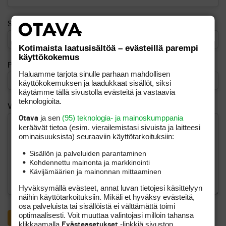
Sähköposti
Kotimaista laatusisältöä – evästeillä parempi
käyttökokemus
Puhelinnumero (esim. 040 123 4567)
Haluamme tarjota sinulle parhaan mahdollisen
käyttökokemuksen ja laadukkaat sisällöt, siksi
käytämme tällä sivustolla evästeitä ja vastaavia
teknologioita.
Viesti
ja sen
(95) teknologia- ja mainoskumppania
Otava
keräävät tietoa (esim. vierailemis­tasi sivuista ja laitteesi
ominaisuuk­sista) seuraaviin käyttötarkoituksiin:
Sisällön ja palveluiden parantaminen
Kohdennettu mainonta ja markkinointi
Kävijämäärien ja mainonnan mittaaminen
Hyväksymällä evästeet, annat luvan tietojesi käsittelyyn
näihin käyttötarkoituksiin. Mikäli et hyväksy evästeitä,
osa palveluista tai sisällöistä ei välttämättä toimi
optimaalisesti. Voit muuttaa valintojasi milloin tahansa
klikkaamalla
-linkkiä sivuston
Evästeasetukset