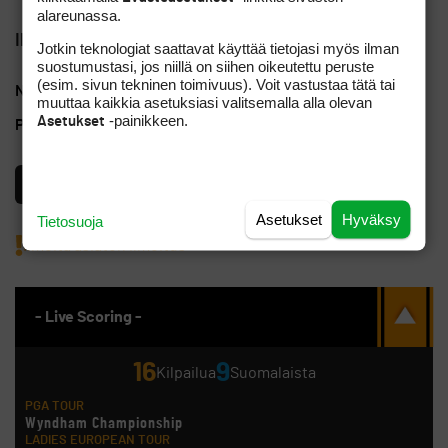
alareunassa.
Ilmoittajan yhteystiedot
Jotkin teknologiat saattavat käyttää tietojasi myös ilman
suostumustasi, jos niillä on siihen oikeutettu peruste
(esim. sivun tekninen toimivuus). Voit vastustaa tätä tai
Nimi
Liri@kolumbus.fi
Golfpiste nimimerkki
muuttaa kaikkia asetuksiasi valitsemalla alla olevan
-painikkeen.
Asetukset
Puhelinnumero
+358407592401
Käyttäjä on vahvasti tunnistettu
Asetukset
Hyväksy
Tietosuoja
Ilmoita asiaton ilmoitus
- Live Scoring -
16
9
Kilpailua
Suomalaista
PGA TOUR
Wyndham Championship
LADIES EUROPEAN TOUR