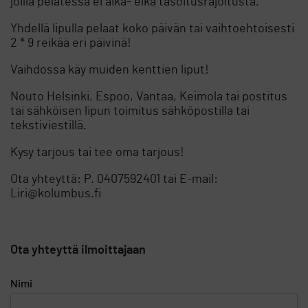
joilla pelatessa ei aika- eikä tasoitusrajoitusta.
Yhdellä lipulla pelaat koko päivän tai vaihtoehtoisesti
2 * 9 reikää eri päivinä!
Vaihdossa käy muiden kenttien liput!
Nouto Helsinki, Espoo, Vantaa, Keimola tai postitus
tai sähköisen lipun toimitus sähköpostilla tai
tekstiviestillä.
Kysy tarjous tai tee oma tarjous!
Ota yhteyttä: P. 0407592401 tai E-mail:
Liri@kolumbus.fi
Ota yhteyttä ilmoittajaan
Nimi