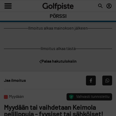
PÖRSSI
Ilmoitus alkaa mainoksen jälkeen
Ilmoitus alkaa tästä
Palaa hakutuloksiin
Jaa ilmoitus
Myydään
Vahvasti tunnistettu
Myydään tai vaihdetaan Keimola
pelilippuja - fyysiset tai sähköiset!