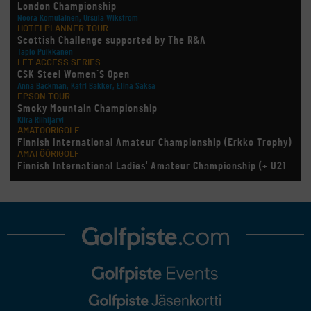
London Championship
Noora Komulainen, Ursula Wikström
HOTELPLANNER TOUR
Scottish Challenge supported by The R&A
Tapio Pulkkanen
LET ACCESS SERIES
CSK Steel Women´S Open
Anna Backman, Katri Bakker, Elina Saksa
EPSON TOUR
Smoky Mountain Championship
Kiira Riihijärvi
AMATÖÖRIGOLF
Finnish International Amateur Championship (Erkko Trophy)
AMATÖÖRIGOLF
Finnish International Ladies' Amateur Championship (+ U21
ja U18/FJT/Aulanko)
KORN FERRY TOUR
Pinnacle Bank Championship
LEGENDS TOUR
Staysure PGA Seniors Championship
AMATÖÖRIGOLF
U.S. Women's Amateur Championship
AMATÖÖRIGOLF
English Boys' (U14) Open Amateur Stroke Play Championship
Eeli Krankka, Lionel Mutikainen
MUU
Kivitippu Classic Invitational 2026