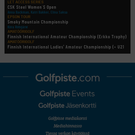
LET ACCESS SERIES
CSK Steel Women´S Open
Anna Backman, Katri Bakker, Elina Saksa
EPSON TOUR
Smoky Mountain Championship
Kiira Riihijärvi
AMATÖÖRIGOLF
Finnish International Amateur Championship (Erkko Trophy)
AMATÖÖRIGOLF
Finnish International Ladies' Amateur Championship (+ U21
ja U18/FJT/Aulanko)
KORN FERRY TOUR
Pinnacle Bank Championship
LEGENDS TOUR
Staysure PGA Seniors Championship
AMATÖÖRIGOLF
U.S. Women's Amateur Championship
AMATÖÖRIGOLF
English Boys' (U14) Open Amateur Stroke Play Championship
Eeli Krankka, Lionel Mutikainen
LIV GOLF
New York
SM-KILPAILUT
SM-reikäpeli (M50/Kymen Golf)
Golfpiste mediakortti
FINNISH JUNIOR TOUR
Mediahinnasto
7 (U18 ja U21/pojat/Tahko)
Tietoa verkon kävijöistä
MID TOUR