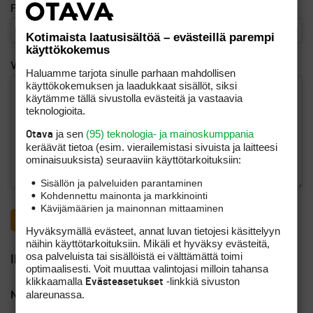
Puhelinnumero (esim. 040 123 4567)
Kotimaista laatusisältöä – evästeillä parempi
käyttökokemus
Viesti
Haluamme tarjota sinulle parhaan mahdollisen
käyttökokemuksen ja laadukkaat sisällöt, siksi
käytämme tällä sivustolla evästeitä ja vastaavia
teknologioita.
ja sen
(95) teknologia- ja mainoskumppania
Otava
keräävät tietoa (esim. vierailemis­tasi sivuista ja laitteesi
ominaisuuk­sista) seuraaviin käyttötarkoituksiin:
Sisällön ja palveluiden parantaminen
Kohdennettu mainonta ja markkinointi
Kävijämäärien ja mainonnan mittaaminen
Hyväksymällä evästeet, annat luvan tietojesi käsittelyyn
näihin käyttötarkoituksiin. Mikäli et hyväksy evästeitä,
osa palveluista tai sisällöistä ei välttämättä toimi
Ilmoittajan yhteystiedot
optimaalisesti. Voit muuttaa valintojasi milloin tahansa
klikkaamalla
-linkkiä sivuston
Evästeasetukset
alareunassa.
Nimi
Topi H.