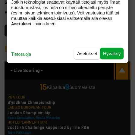
Jotkin teknologiat saattavat käyttää tietojasi myös ilman
Sähköposti
topi.haapasalo@gmail.com
suostumustasi, jos niillä on siihen oikeutettu peruste
(esim. sivun tekninen toimivuus). Voit vastustaa tätä tai
Puhelinnumero
+358440234579
muuttaa kaikkia asetuksiasi valitsemalla alla olevan
-painikkeen.
Asetukset
Käyttäjä on vahvasti tunnistettu
Ilmoita asiaton ilmoitus
Asetukset
Hyväksy
Tietosuoja
- Live Scoring -
15
9
Kilpailua
Suomalaista
PGA TOUR
Wyndham Championship
LADIES EUROPEAN TOUR
London Championship
Noora Komulainen, Ursula Wikström
HOTELPLANNER TOUR
Scottish Challenge supported by The R&A
Tapio Pulkkanen