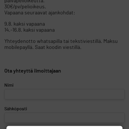
päiväpelioikeutta.
30€/pv/pelioikeus.
Vapaana seuraavat ajankohdat:
9.8. kaksi vapaana
14.-16.8. kaksi vapaana
Yhteydenotto whatsapilla tai tekstiviestillä. Maksu
mobilepayllä. Saat koodin viestillä.
Ota yhteyttä ilmoittajaan
Nimi
Sähköposti