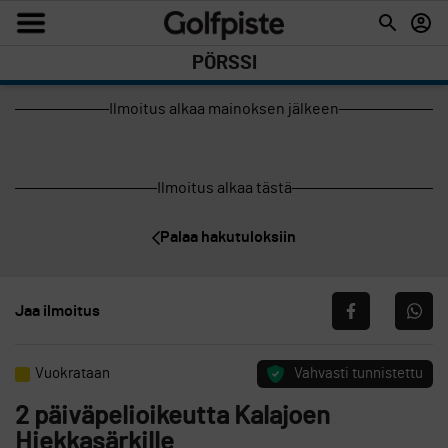
PÖRSSI
Ilmoitus alkaa mainoksen jälkeen
Ilmoitus alkaa tästä
Palaa hakutuloksiin
Jaa ilmoitus
Vuokrataan
Vahvasti tunnistettu
2 päiväpelioikeutta Kalajoen
Hiekkasärkille