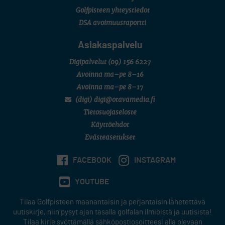
6 (Archipelagia Golf)
Golfpisteen yhteystiedot
DSA avoimuusraportti
Asiakaspalvelu
Digipalvelut
(09) 156 6227
Avoinna ma–pe 8–16
Avoinna ma–pe 8–17
(digi) digi@otavamedia.fi
Tietosuojaseloste
Käyttöehdot
Evästeasetukset
FACEBOOK
INSTAGRAM
YOUTUBE
Tilaa Golfpisteen maanantaisin ja perjantaisin lähetettävä
uutiskirje, niin pysyt ajan tasalla golfalan ilmiöistä ja uutisista!
Tilaa kirje syöttämällä sähköpostiosoitteesi alla olevaan