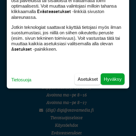
osa palveluista tai sisällöistä ei välttämättä toimi
AMATÖÖRIGOLF
optimaalisesti. Voit muuttaa valintojasi milloin tahansa
English Boys' (U14) Open Amateur Stroke Play Championship
klikkaamalla
-linkkiä sivuston
Evästeasetukset
Eeli Krankka, Lionel Mutikainen
alareunassa.
LIV GOLF
New York
Jotkin teknologiat saattavat käyttää tietojasi myös ilman
SM-KILPAILUT
suostumustasi, jos niillä on siihen oikeutettu peruste
SM-reikäpeli (M50/Kymen Golf)
Golfpiste mediakortti
(esim. sivun tekninen toimivuus). Voit vastustaa tätä tai
FINNISH JUNIOR TOUR
Mediahinnasto
muuttaa kaikkia asetuksiasi valitsemalla alla olevan
7 (U18 ja U21/pojat/Tahko)
-painikkeen.
Asetukset
Tietoa verkon kävijöistä
MID TOUR
6 (Archipelagia Golf)
Golfpisteen yhteystiedot
DSA avoimuusraportti
Asiakaspalvelu
Asetukset
Hyväksy
Tietosuoja
Digipalvelut
(09) 156 6227
Avoinna ma–pe 8–16
Avoinna ma–pe 8–17
(digi) digi@otavamedia.fi
Tietosuojaseloste
Käyttöehdot
Evästeasetukset