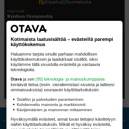
15
9
Kilpailua
Suomalaista
PGA TOUR
Wyndham Championship
LADIES EUROPEAN TOUR
London Championship
Noora Komulainen, Ursula Wikström
HOTELPLANNER TOUR
Kotimaista laatusisältöä – evästeillä parempi
Scottish Challenge supported by The R&A
käyttökokemus
Tapio Pulkkanen
LET ACCESS SERIES
Haluamme tarjota sinulle parhaan mahdollisen
CSK Steel Women´S Open
käyttökokemuksen ja laadukkaat sisällöt, siksi
Anna Backman, Katri Bakker, Elina Saksa
käytämme tällä sivustolla evästeitä ja vastaavia
EPSON TOUR
Smoky Mountain Championship
teknologioita.
Kiira Riihijärvi
AMATÖÖRIGOLF
ja sen
(95) teknologia- ja mainoskumppania
Otava
Finnish International Amateur Championship (Erkko Trophy)
keräävät tietoa (esim. vierailemis­tasi sivuista ja laitteesi
AMATÖÖRIGOLF
ominaisuuk­sista) seuraaviin käyttötarkoituksiin:
Finnish International Ladies' Amateur Championship (+ U21
ja U18/FJT/Aulanko)
Sisällön ja palveluiden parantaminen
KORN FERRY TOUR
Kohdennettu mainonta ja markkinointi
Pinnacle Bank Championship
Kävijämäärien ja mainonnan mittaaminen
LEGENDS TOUR
Staysure PGA Seniors Championship
Hyväksymällä evästeet, annat luvan tietojesi käsittelyyn
AMATÖÖRIGOLF
näihin käyttötarkoituksiin. Mikäli et hyväksy evästeitä,
U.S. Women's Amateur Championship