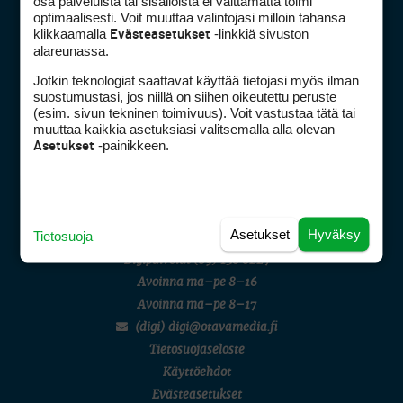
osa palveluista tai sisällöistä ei välttämättä toimi
AMATÖÖRIGOLF
optimaalisesti. Voit muuttaa valintojasi milloin tahansa
English Boys' (U14) Open Amateur Stroke Play Championship
klikkaamalla
-linkkiä sivuston
Evästeasetukset
Eeli Krankka, Lionel Mutikainen
alareunassa.
MUU
Kivitippu Classic Invitational 2026
Jotkin teknologiat saattavat käyttää tietojasi myös ilman
LIV GOLF
suostumustasi, jos niillä on siihen oikeutettu peruste
New York
Golfpiste mediakortti
(esim. sivun tekninen toimivuus). Voit vastustaa tätä tai
SM-KILPAILUT
Mediahinnasto
muuttaa kaikkia asetuksiasi valitsemalla alla olevan
SM-reikäpeli (M50/Kymen Golf)
-painikkeen.
Asetukset
Tietoa verkon kävijöistä
FINNISH JUNIOR TOUR
7 (U18 ja U21/pojat/Tahko)
Golfpisteen yhteystiedot
MID TOUR
DSA avoimuusraportti
6 (Archipelagia Golf)
Asiakaspalvelu
Asetukset
Hyväksy
Tietosuoja
Digipalvelut
(09) 156 6227
Avoinna ma–pe 8–16
Avoinna ma–pe 8–17
(digi) digi@otavamedia.fi
Tietosuojaseloste
Käyttöehdot
Evästeasetukset