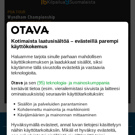
16
9
Kilpailua
Suomalaista
PGA TOUR
Wyndham Championship
LADIES EUROPEAN TOUR
London Championship
Noora Komulainen, Ursula Wikström
HOTELPLANNER TOUR
Kotimaista laatusisältöä – evästeillä parempi
Scottish Challenge supported by The R&A
käyttökokemus
Tapio Pulkkanen
LET ACCESS SERIES
Haluamme tarjota sinulle parhaan mahdollisen
CSK Steel Women´S Open
käyttökokemuksen ja laadukkaat sisällöt, siksi
Anna Backman, Katri Bakker, Elina Saksa
käytämme tällä sivustolla evästeitä ja vastaavia
EPSON TOUR
Smoky Mountain Championship
teknologioita.
Kiira Riihijärvi
AMATÖÖRIGOLF
ja sen
(95) teknologia- ja mainoskumppania
Otava
Finnish International Amateur Championship (Erkko Trophy)
keräävät tietoa (esim. vierailemis­tasi sivuista ja laitteesi
AMATÖÖRIGOLF
ominaisuuk­sista) seuraaviin käyttötarkoituksiin:
Finnish International Ladies' Amateur Championship (+ U21
ja U18/FJT/Aulanko)
Sisällön ja palveluiden parantaminen
KORN FERRY TOUR
Kohdennettu mainonta ja markkinointi
Pinnacle Bank Championship
Kävijämäärien ja mainonnan mittaaminen
LEGENDS TOUR
Staysure PGA Seniors Championship
Hyväksymällä evästeet, annat luvan tietojesi käsittelyyn
AMATÖÖRIGOLF
näihin käyttötarkoituksiin. Mikäli et hyväksy evästeitä,
U.S. Women's Amateur Championship