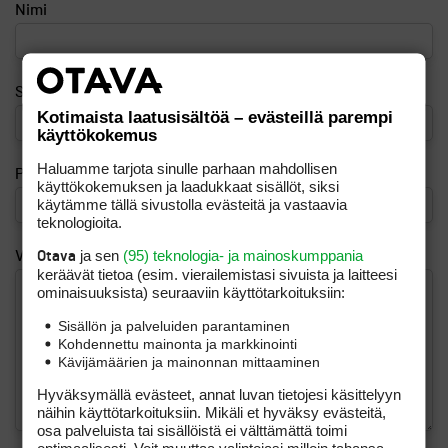
Nimi
Sähköposti
Kotimaista laatusisältöä – evästeillä parempi
käyttökokemus
Haluamme tarjota sinulle parhaan mahdollisen
Puhelinnumero (esim. 040 123 4567)
käyttökokemuksen ja laadukkaat sisällöt, siksi
käytämme tällä sivustolla evästeitä ja vastaavia
teknologioita.
ja sen
(95) teknologia- ja mainoskumppania
Viesti
Otava
keräävät tietoa (esim. vierailemis­tasi sivuista ja laitteesi
ominaisuuk­sista) seuraaviin käyttötarkoituksiin:
Sisällön ja palveluiden parantaminen
Kohdennettu mainonta ja markkinointi
Kävijämäärien ja mainonnan mittaaminen
Hyväksymällä evästeet, annat luvan tietojesi käsittelyyn
näihin käyttötarkoituksiin. Mikäli et hyväksy evästeitä,
osa palveluista tai sisällöistä ei välttämättä toimi