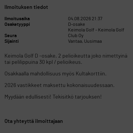
Ilmoituksen tiedot
Ilmoitusaika
04.08.2026 21:37
Osaketyyppi
D-osake
Keimola Golf - Keimola Golf
Seura
Club Oy
Sijainti
Vantaa, Uusimaa
Keimola Golf D –osake, 2 pelioikeutta joko nimettyinä
tai pelilippuina 30 kpl / pelioikeus.
Osakkaalla mahdollisuus myös Kultakorttiin.
2026 vastikkeet maksettu kokonaisuudessaan.
Myydään edullisesti! Tekisitkö tarjouksen!
Ota yhteyttä ilmoittajaan