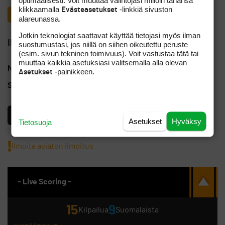
optimaalisesti. Voit muuttaa valintojasi milloin tahansa
klikkaamalla
-linkkiä sivuston
Evästeasetukset
alareunassa.
Jotkin teknologiat saattavat käyttää tietojasi myös ilman
Ilmoittajan yhteystiedot
suostumustasi, jos niillä on siihen oikeutettu peruste
(esim. sivun tekninen toimivuus). Voit vastustaa tätä tai
muuttaa kaikkia asetuksiasi valitsemalla alla olevan
Nimi
Jouko V.
-painikkeen.
Asetukset
Sähköposti
ef4928@kolumbus.fi
Käyttäjä on vahvasti tunnistettu
Asetukset
Hyväksy
Tietosuoja
Ilmoita asiaton ilmoitus
- Live Scoring -
15
9
Kilpailua
Suomalaista