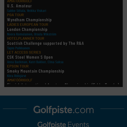
AMATÖÖRIGOLF
U.S. Amateur
Sakke Siltala, Veikka Viskari
PGA TOUR
Wyndham Championship
LADIES EUROPEAN TOUR
London Championship
Noora Komulainen, Ursula Wikström
HOTELPLANNER TOUR
Scottish Challenge supported by The R&A
Tapio Pulkkanen
LET ACCESS SERIES
CSK Steel Women´S Open
Anna Backman, Katri Bakker, Elina Saksa
EPSON TOUR
Smoky Mountain Championship
Kiira Riihijärvi
AMATÖÖRIGOLF
Finnish International Amateur Championship (Erkko Trophy)
AMATÖÖRIGOLF
Finnish International Ladies' Amateur Championship (+ U21
ja U18/FJT/Aulanko)
LEGENDS TOUR
Staysure PGA Seniors Championship
AMATÖÖRIGOLF
U.S. Women's Amateur Championship
MUU