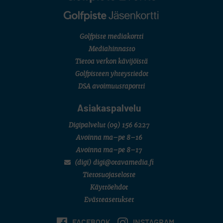
Kivitippu Classic Invitational 2026
LIV GOLF
New York
SM-KILPAILUT
SM-reikäpeli (M50/Kymen Golf)
Golfpiste mediakortti
FINNISH JUNIOR TOUR
Mediahinnasto
7 (U18 ja U21/pojat/Tahko)
Tietoa verkon kävijöistä
MID TOUR
6 (Archipelagia Golf)
Golfpisteen yhteystiedot
DSA avoimuusraportti
Asiakaspalvelu
Digipalvelut
(09) 156 6227
Avoinna ma–pe 8–16
Avoinna ma–pe 8–17
(digi) digi@otavamedia.fi
Tietosuojaseloste
Käyttöehdot
Evästeasetukset
FACEBOOK
INSTAGRAM