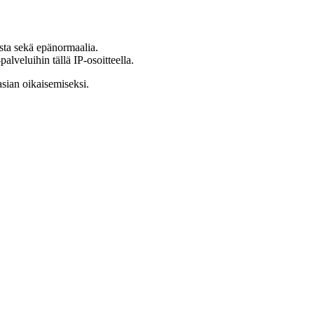
ista sekä epänormaalia.
lveluihin tällä IP-osoitteella.
asian oikaisemiseksi.