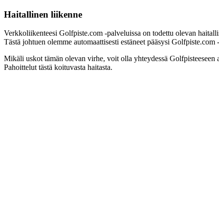
Haitallinen liikenne
Verkkoliikenteesi Golfpiste.com -palveluissa on todettu olevan haitall
Tästä johtuen olemme automaattisesti estäneet pääsysi Golfpiste.com -pa
Mikäli uskot tämän olevan virhe, voit olla yhteydessä Golfpisteeseen 
Pahoittelut tästä koituvasta haitasta.