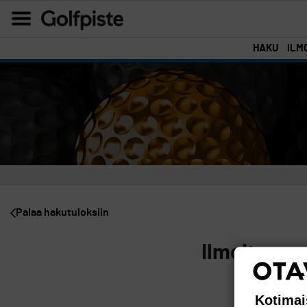
HAKU
ILM
Palaa hakutuloksiin
Ilmoitus on
Kotimai