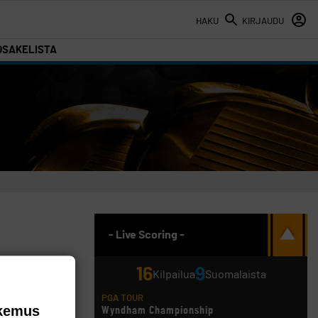
HAKU
KIRJAUDU
OSAKELISTA
- Live Scoring -
16
9
Kilpailua
Suomalaista
PGA TOUR
okemus
Wyndham Championship