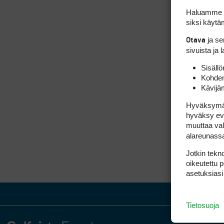
Haluamme ta
siksi käytäm
ja s
Otava
sivuista ja 
Sisällö
Kohden
Kävijä
Hyväksymällä
hyväksy eväs
muuttaa val
alareunass
Jotkin tekno
oikeutettu 
asetuksiasi
Tietosuoja