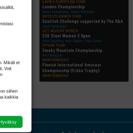
LADIES EUROPEAN TOUR
isällöt,
London Championship
Noora Komulainen, Ursula Wikström
HOTELPLANNER TOUR
Scottish Challenge supported by The R&A
mis­tasi
Tapio Pulkkanen
LET ACCESS SERIES
CSK Steel Women´S Open
Anna Backman, Katri Bakker, Elina Saksa
EPSON TOUR
Smoky Mountain Championship
Kiira Riihijärvi
AMATÖÖRIGOLF
. Mikäli et
Finnish International Amateur
i. Voit
Championship (Erkko Trophy)
on
AMATÖÖRIGOLF
Finnish International Ladies' Amateur
Championship (+ U21 ja U18/FJT/Aulanko)
 on siihen
KORN FERRY TOUR
aa kaikkia
Pinnacle Bank Championship
LEGENDS TOUR
Staysure PGA Seniors Championship
AMATÖÖRIGOLF
U.S. Women's Amateur Championship
Hyväksy
AMATÖÖRIGOLF
English Boys' (U14) Open Amateur Stroke
Play Championship