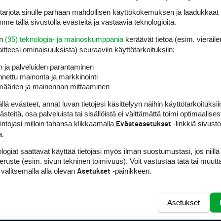
rjota sinulle parhaan mahdollisen käyttökokemuksen ja laadukkaat s
me tällä sivustolla evästeitä ja vastaavia teknologioita.
en
(95) teknologia- ja mainoskumppania
keräävät tietoa (esim. vieraile
laitteesi ominaisuuk­sista) seuraaviin käyttötarkoituksiin:
n ja palveluiden parantaminen
nettu mainonta ja markkinointi
määrien ja mainonnan mittaaminen
 evästeet, annat luvan tietojesi käsittelyyn näihin käyttötarkoituksiin
teitä, osa palveluista tai sisällöistä ei välttämättä toimi optimaalisest
intojasi milloin tahansa klikkaamalla
-linkkiä sivust
Evästeasetukset
a.
logiat saattavat käyttää tietojasi myös ilman suostumustasi, jos niillä
peruste (esim. sivun tekninen toimivuus). Voit vastustaa tätä tai muutt
 valitsemalla alla olevan
-painikkeen.
Asetukset
Asetukset