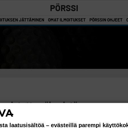
PÖRSSI
OITUKSEN JÄTTÄMINEN
OMAT ILMOITUKSET
PÖRSSIN OHJEET
 poistettu näkyvistä
sta laatusisältöä – evästeillä parempi käyttök