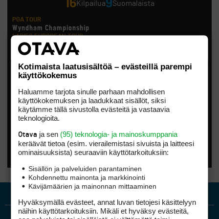
16
9
Kilpailua
Suomalaista
PGA TOUR
Wyndham Championship
LADIES EUROPEAN TOUR
London Championship
Noora Komulainen, Ursula Wikström
HOTELPLANNER TOUR
Kotimaista laatusisältöä – evästeillä parempi
Scottish Challenge supported by The R&A
käyttökokemus
Tapio Pulkkanen
LET ACCESS SERIES
Haluamme tarjota sinulle parhaan mahdollisen
CSK Steel Women´S Open
käyttökokemuksen ja laadukkaat sisällöt, siksi
Anna Backman, Katri Bakker, Elina Saksa
käytämme tällä sivustolla evästeitä ja vastaavia
EPSON TOUR
Smoky Mountain Championship
teknologioita.
Kiira Riihijärvi
AMATÖÖRIGOLF
ja sen
(95) teknologia- ja mainoskumppania
Otava
Finnish International Amateur Championship (Erkko Trophy)
keräävät tietoa (esim. vierailemis­tasi sivuista ja laitteesi
AMATÖÖRIGOLF
ominaisuuk­sista) seuraaviin käyttötarkoituksiin:
Finnish International Ladies' Amateur Championship (+ U21
ja U18/FJT/Aulanko)
Sisällön ja palveluiden parantaminen
KORN FERRY TOUR
Kohdennettu mainonta ja markkinointi
Pinnacle Bank Championship
Kävijämäärien ja mainonnan mittaaminen
LEGENDS TOUR
Staysure PGA Seniors Championship
Hyväksymällä evästeet, annat luvan tietojesi käsittelyyn
AMATÖÖRIGOLF
näihin käyttötarkoituksiin. Mikäli et hyväksy evästeitä,
U.S. Women's Amateur Championship