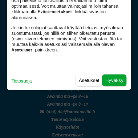
osa palveluista tai sisällöistä ei välttämättä toimi
AMATÖÖRIGOLF
optimaalisesti. Voit muuttaa valintojasi milloin tahansa
English Boys' (U14) Open Amateur Stroke Play Championship
klikkaamalla
-linkkiä sivuston
Evästeasetukset
Eeli Krankka, Lionel Mutikainen
alareunassa.
MUU
Kivitippu Classic Invitational 2026
Jotkin teknologiat saattavat käyttää tietojasi myös ilman
LIV GOLF
suostumustasi, jos niillä on siihen oikeutettu peruste
New York
Golfpiste mediakortti
(esim. sivun tekninen toimivuus). Voit vastustaa tätä tai
SM-KILPAILUT
Mediahinnasto
muuttaa kaikkia asetuksiasi valitsemalla alla olevan
SM-reikäpeli (M50/Kymen Golf)
-painikkeen.
Asetukset
Tietoa verkon kävijöistä
FINNISH JUNIOR TOUR
7 (U18 ja U21/pojat/Tahko)
Golfpisteen yhteystiedot
MID TOUR
DSA avoimuusraportti
6 (Archipelagia Golf)
Asiakaspalvelu
Asetukset
Hyväksy
Tietosuoja
Digipalvelut
(09) 156 6227
Avoinna ma–pe 8–16
Avoinna ma–pe 8–17
(digi) digi@otavamedia.fi
Tietosuojaseloste
Käyttöehdot
Evästeasetukset