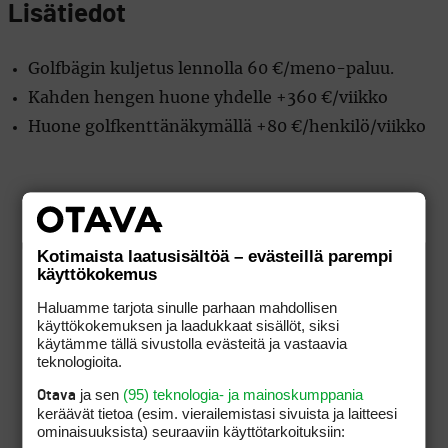
Lisätiedot
Golfbägin kuljetus lennolla 60 €/meno-paluu.
Kahden hengen huone yhdelle +360 €/viikko
Huone golfkenttänäkymällä +80 €/henkilö/viikko
Kotimaista laatusisältöä – evästeillä parempi
käyttökokemus
Haluamme tarjota sinulle parhaan mahdollisen
käyttökokemuksen ja laadukkaat sisällöt, siksi
käytämme tällä sivustolla evästeitä ja vastaavia
teknologioita.
ja sen
(95) teknologia- ja mainoskumppania
Otava
keräävät tietoa (esim. vierailemis­tasi sivuista ja laitteesi
ominaisuuk­sista) seuraaviin käyttötarkoituksiin: