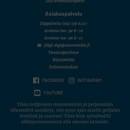
DSA avoimuusraportti
Asiakaspalvelu
Digipalvelut
(09) 156 6227
Avoinna ma–pe 8–16
Avoinna ma–pe 8–17
(digi) digi@otavamedia.fi
Tietosuojaseloste
Käyttöehdot
Evästeasetukset
FACEBOOK
INSTAGRAM
YOUTUBE
Tilaa Golfpisteen maanantaisin ja perjantaisin
lähetettävä uutiskirje, niin pysyt ajan tasalla golfalan
ilmiöistä ja uutisista! Tilaa kirje syöttämällä
sähköpostiosoitteesi alla olevaan kenttään.