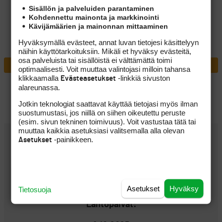
Sisällön ja palveluiden parantaminen
Kohdennettu mainonta ja markkinointi
Kävijämäärien ja mainonnan mittaaminen
Hyväksymällä evästeet, annat luvan tietojesi käsittelyyn
näihin käyttötarkoituksiin. Mikäli et hyväksy evästeitä,
osa palveluista tai sisällöistä ei välttämättä toimi
TAKAISIN HAKUUN
optimaalisesti. Voit muuttaa valintojasi milloin tahansa
klikkaamalla
-linkkiä sivuston
Evästeasetukset
alareunassa.
Jotkin teknologiat saattavat käyttää tietojasi myös ilman
suostumustasi, jos niillä on siihen oikeutettu peruste
(esim. sivun tekninen toimivuus). Voit vastustaa tätä tai
muuttaa kaikkia asetuksiasi valitsemalla alla olevan
-painikkeen.
MATKAN PERUSTIEDOT
Asetukset
Hinta:
1690 € (Alkaen)
Kesto:
Asetukset
Hyväksy
Tietosuoja
7 vrk
Lähtöpäivät: