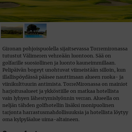
Gironan pohjoispuolella sijaitsevassa Torremironassa
tutustut Välimeren vehreään luontoon. Sää on
golfarille suosiollinen ja luonto kauneimmillaan.
Pelipäivän bogeyt unohtuvat viimeistään silloin, kun
illallispöydässä pääsee nauttimaan alueen ruoka- ja
viinikulttuurin antimista. TorreMironassa on mainiot
harjoitusalueet ja ykköstiille on matkaa hotellista
vain lyhyen lähestymislyönnin verran. Alueella on
neljän tähden golfhotellin lisäksi monipuolinen
tarjonta harrastusmahdollisuuksia ja hotellista löytyy
oma kylpyläalue uima-altaineen.