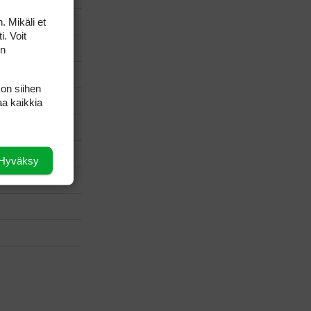
. Mikäli et
i. Voit
on
 on siihen
aa kaikkia
Hyväksy