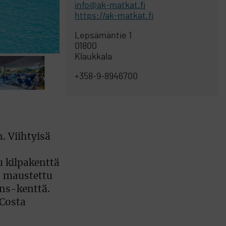
info@ak-matkat.fi
https://ak-matkat.fi
Lepsämäntie 1
01800
Klaukkala
+358-9-8946700
. Viihtyisä
u kilpakenttä
a maustettu
ns-kenttä.
 Costa