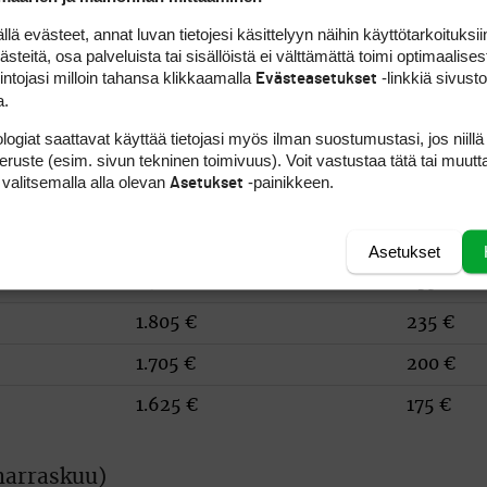
 evästeet, annat luvan tietojesi käsittelyyn näihin käyttötarkoituksiin
1.680 €
155 €
teitä, osa palveluista tai sisällöistä ei välttämättä toimi optimaalisest
1.720 €
155 €
intojasi milloin tahansa klikkaamalla
-linkkiä sivust
Evästeasetukset
a.
1.680 €
155 €
logiat saattavat käyttää tietojasi myös ilman suostumustasi, jos niillä
1.760 €
235 €
peruste (esim. sivun tekninen toimivuus). Voit vastustaa tätä tai muutt
 valitsemalla alla olevan
-painikkeen.
Asetukset
1.900 €
235 €
1.985 €
235 €
Asetukset
1.760 €
235 €
1.805 €
235 €
1.705 €
200 €
1.625 €
175 €
 marraskuu)