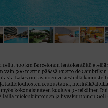
a reilut 100 km Barcelonan lentokentältä etelään
on vain 500 metrin päässä Puerto de Cambrilsin
tästä Lakes on tasainen vesiesteillä kaunistelt
 ja kalliolouhosten reunustama, merinäköaloill
n myös kokonaisuuteen kuuluva 9-reikäinen Rui
 lailla mielenkiintoinen ja hyväkuntoinen Golf