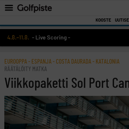
KOOSTE
UUTIS
4.8.–11.8.
- Live Scoring -
EUROOPPA - ESPANJA - COSTA DAURADA - KATALONIA
RÄÄTÄLÖITY MATKA
Viikkopaketti Sol Port Ca