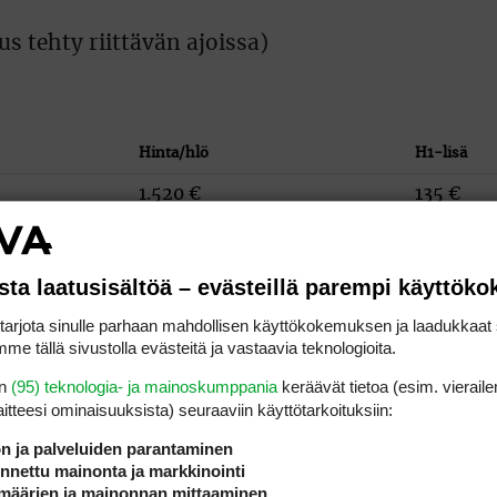
s tehty riittävän ajoissa)
Hinta/hlö
H1-lisä
1.520 €
135 €
1.740 €
225 €
1.850 €
225 €
sta laatusisältöä – evästeillä parempi käyttök
1.740 €
225 €
rjota sinulle parhaan mahdollisen käyttökokemuksen ja laadukkaat s
me tällä sivustolla evästeitä ja vastaavia teknologioita.
1.770 €
225 €
en
(95) teknologia- ja mainoskumppania
keräävät tietoa (esim. vieraile
1.605 €
165 €
laitteesi ominaisuuk­sista) seuraaviin käyttötarkoituksiin:
1.555 €
155 €
ön ja palveluiden parantaminen
nettu mainonta ja markkinointi
1.605 €
155 €
määrien ja mainonnan mittaaminen