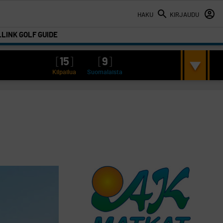
HAKU
KIRJAUDU
LINK GOLF GUIDE
[
15
]
[
9
]
Kilpailua
Suomalaista