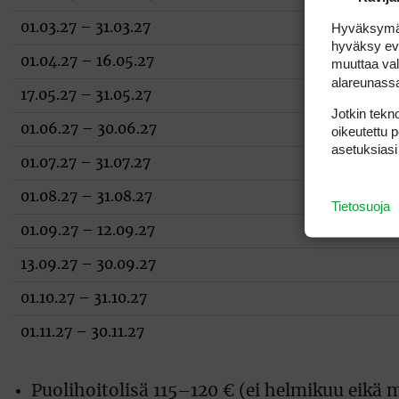
Hyväksymällä
01.03.27 – 31.03.27
hyväksy eväs
01.04.27 – 16.05.27
muuttaa val
alareunass
17.05.27 – 31.05.27
Jotkin tekno
01.06.27 – 30.06.27
oikeutettu 
asetuksiasi
01.07.27 – 31.07.27
01.08.27 – 31.08.27
Tietosuoja
01.09.27 – 12.09.27
13.09.27 – 30.09.27
01.10.27 – 31.10.27
01.11.27 – 30.11.27
Puolihoitolisä 115–120 € (ei helmikuu eikä