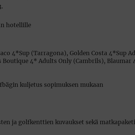
3.
 hotellille
raco 4*Sup (Tarragona), Golden Costa 4*Sup Ad
s Boutique 4* Adults Only (Cambrils), Blaumar
olfbägin kuljetus sopimuksen mukaan
en ja golfkenttien kuvaukset sekä matkapaketi