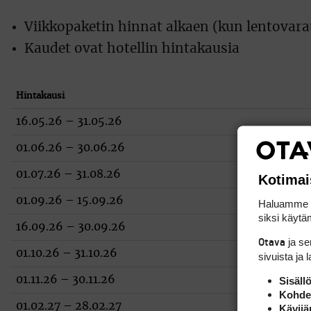
Viikkopaketin hinnat alkaen (kun lentovarau
Kaudet ovat hotellin hintakausia
Hintakausi
16.05.26 – 31.05.26
01.06.26 – 30.06.26
01.07.26 – 31.08.26
Kotimai
01.09.26 – 15.09.26
Haluamme ta
siksi käytäm
16.09.26 – 30.09.26
ja s
Otava
01.10.26 – 31.10.26
sivuista ja 
01.11.26 – 30.11.26
Sisäll
Kohden
01.02.27 – 28.02.27
Kävijä