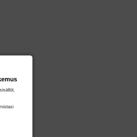
okemus
isällöt,
mis­tasi