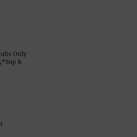
ults Only
 4*Sup &
t