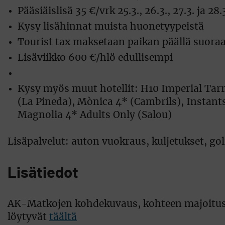
Pääsiäislisä 35 €/vrk 25.3., 26.3., 27.3. ja 28.
Kysy lisähinnat muista huonetyypeistä
Tourist tax maksetaan paikan päällä suoraan
Lisäviikko 600 €/hlö edullisempi
Kysy myös muut hotellit: H10 Imperial Tar
(La Pineda), Mònica 4* (Cambrils), Instant
Magnolia 4* Adults Only (Salou)
Lisäpalvelut: auton vuokraus, kuljetukset, g
Lisätiedot
AK-Matkojen kohdekuvaus, kohteen majoitust
löytyvät
täältä