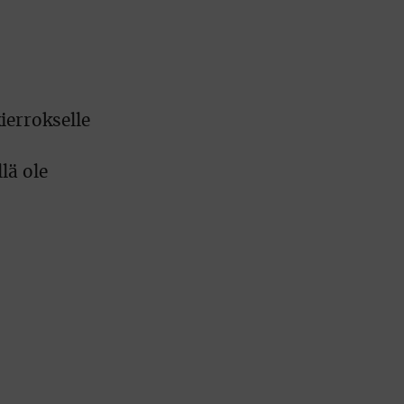
kierrokselle
lä ole