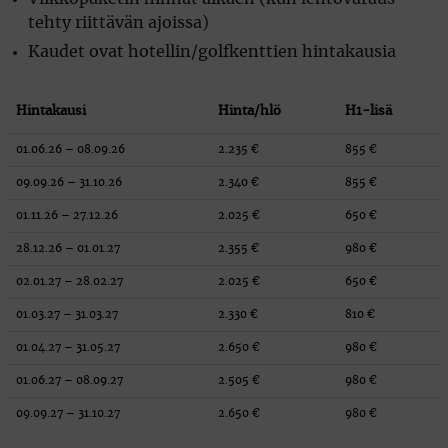
tehty riittävän ajoissa)
Kaudet ovat hotellin/golfkenttien hintakausia
Hintakausi
Hinta/hlö
H1-lisä
01.06.26 – 08.09.26
2.235 €
855 €
09.09.26 – 31.10.26
2.340 €
855 €
01.11.26 – 27.12.26
2.025 €
650 €
28.12.26 – 01.01.27
2.355 €
980 €
02.01.27 – 28.02.27
2.025 €
650 €
01.03.27 – 31.03.27
2.330 €
810 €
01.04.27 – 31.05.27
2.650 €
980 €
01.06.27 – 08.09.27
2.505 €
980 €
09.09.27 – 31.10.27
2.650 €
980 €