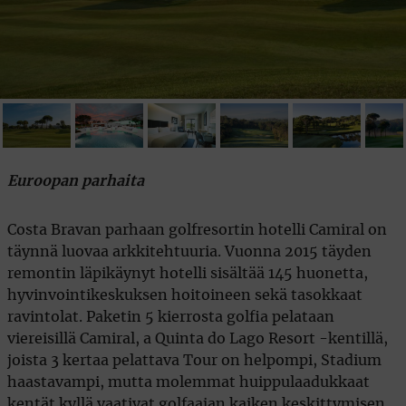
Euroopan parhaita
Costa Bravan parhaan golfresortin hotelli Camiral on
täynnä luovaa arkkitehtuuria. Vuonna 2015 täyden
remontin läpikäynyt hotelli sisältää 145 huonetta,
hyvinvointikeskuksen hoitoineen sekä tasokkaat
ravintolat. Paketin 5 kierrosta golfia pelataan
viereisillä Camiral, a Quinta do Lago Resort -kentillä,
joista 3 kertaa pelattava Tour on helpompi, Stadium
haastavampi, mutta molemmat huippulaadukkaat
kentät kyllä vaativat golfaajan kaiken keskittymisen.