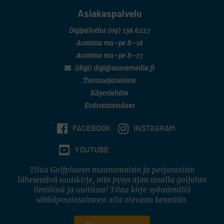
Asiakaspalvelu
Digipalvelut
(09) 156 6227
Avoinna ma–pe 8–16
Avoinna ma–pe 8–17
(digi) digi@otavamedia.fi
Tietosuojaseloste
Käyttöehdot
Evästeasetukset
FACEBOOK
INSTAGRAM
YOUTUBE
Tilaa Golfpisteen maanantaisin ja perjantaisin
lähetettävä uutiskirje, niin pysyt ajan tasalla golfalan
ilmiöistä ja uutisista! Tilaa kirje syöttämällä
sähköpostiosoitteesi alla olevaan kenttään.