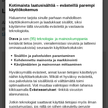
Kotimaista laatusisältöä – evästeillä parempi
käyttökokemus
Lisätiedot
Haluamme tarjota sinulle parhaan mahdollisen
käyttökokemuksen ja laadukkaat sisällöt, siksi
AK-Matkojen kohdekuvaus, kohteen majoitusten ja
käytämme tällä sivustolla evästeitä ja vastaavia
golfkenttien kuvaukset sekä matkapaketit löytyvät
teknologioita.
täältä
ja sen
(95) teknologia- ja mainoskumppania
Otava
keräävät tietoa (esim. vierailemis­tasi sivuista ja laitteesi
ominaisuuk­sista) seuraaviin käyttötarkoituksiin:
Sisällön ja palveluiden parantaminen
Kohdennettu mainonta ja markkinointi
Kävijämäärien ja mainonnan mittaaminen
Hyväksymällä evästeet, annat luvan tietojesi käsittelyyn
näihin käyttötarkoituksiin. Mikäli et hyväksy evästeitä,
osa palveluista tai sisällöistä ei välttämättä toimi
optimaalisesti. Voit muuttaa valintojasi milloin tahansa
klikkaamalla
-linkkiä sivuston
Evästeasetukset
alareunassa.
Jotkin teknologiat saattavat käyttää tietojasi myös ilman
suostumustasi, jos niillä on siihen oikeutettu peruste