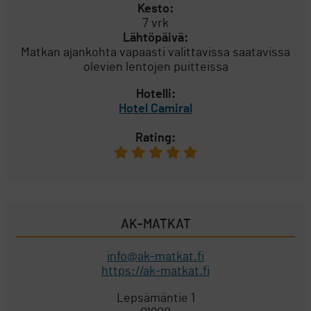
Kesto:
7 vrk
Lähtöpäivä:
Matkan ajankohta vapaasti valittavissa saatavissa
olevien lentojen puitteissa
Hotelli:
Hotel Camiral
Rating:
AK-MATKAT
info@ak-matkat.fi
https://ak-matkat.fi
Lepsämäntie 1