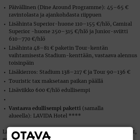
Päivällinen (Dine Around Programme): 45–65 €
ravintolasta ja ajankohdasta riippuen
Lisähinta Superior-huone 110–155 €/hlö, Camiral
Superior -huone 250–315 €/hlö ja Junior-sviitti
610–770 €/hlö
Lisähinta 48–81 € paketin Tour-kentän
vaihtamisesta Stadium-kenttään, vastaava alennus
toisinpäin
Lisäkierros: Stadium 138–217 € ja Tour 90–136 €
Touristic tax maksetaan paikan päällä
Lisäviikko 600 €/hlö edullisempi
Vastaava edullisempi paketti
(samalla
alueella): LAVIDA Hotel ****
Lisäpalvelut: auton vuokraus, lentokenttäkuljetukset,
golfbägin kuljetus sopimuksen mukaan