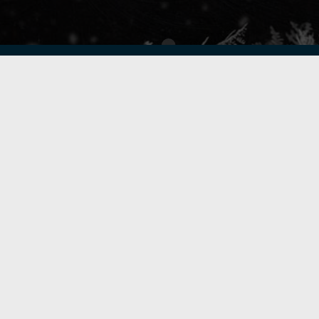
Golfpiste mediakortti
Mediahinnasto
Tietoa verkon kävijöistä
Golfpisteen yhteystiedot
DSA avoimuusraportti
Asiakaspalvelu
Digipalvelut
(09) 156 6227