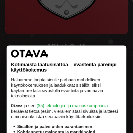
• Vihti Golf •
Kotimaista laatusisältöä – evästeillä parempi
Pelaa viisaasti kaudella 2026!
käyttökokemus
Vihti Golf tunnetaan aikaisesta kauden avaamisesta,
Haluamme tarjota sinulle parhaan mahdollisen
monilla golffareilla on perinne aloittaa keväällä golfkausi
käyttökokemuksen ja laadukkaat sisällöt, siksi
Vihdistä. Vihti Golf on mukana PuuhaParkin
käytämme tällä sivustolla evästeitä ja vastaavia
joulukalenterissa, mistä hankit Joulun liikuttavimmat
teknologioita.
lahjat. Joka päivä aukeaa uusi edullinen jouludiili.
ja sen
(95) teknologia- ja mainoskumppania
Otava
www.vihtigolf.fi
keräävät tietoa (esim. vierailemis­tasi sivuista ja laitteesi
ominaisuuk­sista) seuraaviin käyttötarkoituksiin:
Tämä luukku avataan vasta 13.12.2025
Sisällön ja palveluiden parantaminen
Kohdennettu mainonta ja markkinointi